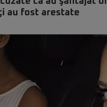
cuzate că au şantajat o
i au fost arestate