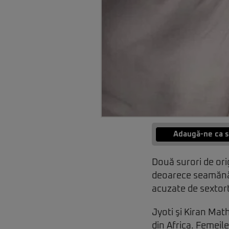
Adaugă-ne ca s
Două surori de or
deoarece seamănă 
acuzate de sextort
Jyoti şi Kiran Mat
din Africa. Femeile