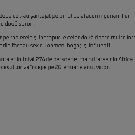
 după ce l-au şantajat pe omul de afaceri nigerian Femi 
le două surori.
t pe tabletele şi laptopurile celor două tinere multe înre
orile făceau sex cu oameni bogaţi şi influenţi.
antajat în total 274 de persoane, majoritatea din Africa
cesul lor va începe pe 26 ianuarie anul viitor.