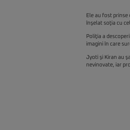
Ele au fost prinse
înşelat soţia cu ce
Poliţia a descoperi
imagini în care sur
Jyoti şi Kiran au ş
nevinovate, iar pro