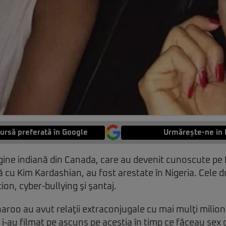
ursă preferată în Google
Urmărește-ne in 
igine indiană din Canada, care au devenit cunoscute pe
cu Kim Kardashian, au fost arestate în Nigeria. Cele d
ion, cyber-bullying şi şantaj.
haroo au avut relaţii extraconjugale cu mai mulţi milion
 i-au filmat pe ascuns pe aceştia în timp ce făceau sex 