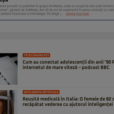
Popa
este jurnalist și publisher în grupul ArcMedia, unde se ocupă de site-urile temati
fense”, găzduit de G4Media. Are 20 de ani de experiență în presa centrală și a deb
n piețele financiare și tehnologie. Pe lângă ...
citește mai mult
TELECOMUNICAȚII
Cum au conectat adolescenții din anii ’90
internetul de mare viteză – podcast BBC
INTELIGENTA ARTIFICIALA
Reușită medicală în Italia: O femeie de 82 d
recăpătat vederea cu ajutorul inteligenței 