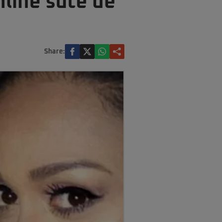
nline sute de
Share: