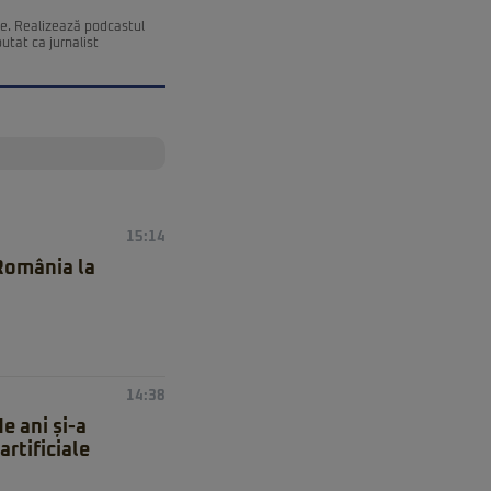
ce. Realizează podcastul
utat ca jurnalist
15:14
 România la
14:38
e ani și-a
artificiale