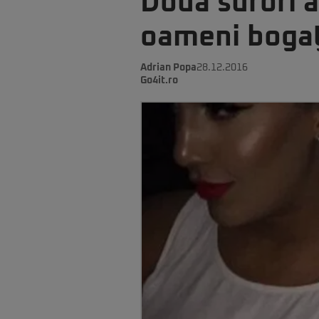
Două surori a
oameni bogaţ
Adrian Popa
28.12.2016
Go4it.ro