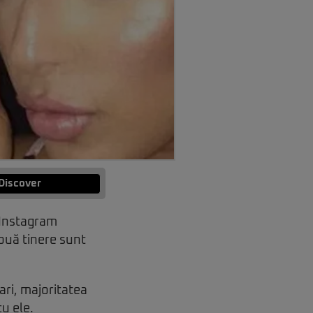
Discover
 Instagram
ouă tinere sunt
ari, majoritatea
cu ele.