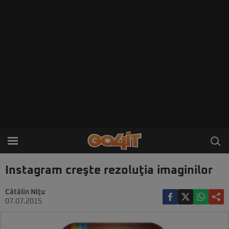
Instagram creşte rezoluţia imaginilor
Cătălin Niţu
07.07.2015