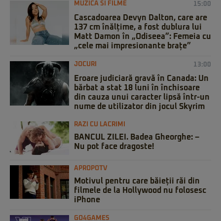
MUZICA SI FILME
15:00
Cascadoarea Devyn Dalton, care are
137 cm înălțime, a fost dublura lui
Matt Damon în „Odiseea”: Femeia cu
„cele mai impresionante brațe”
JOCURI
13:00
Eroare judiciară gravă în Canada: Un
bărbat a stat 18 luni în închisoare
din cauza unui caracter lipsă într-un
nume de utilizator din jocul Skyrim
RAZI CU LACRIMI
BANCUL ZILEI. Badea Gheorghe: –
Nu pot face dragoste!
APROPOTV
Motivul pentru care băieții răi din
filmele de la Hollywood nu folosesc
iPhone
GO4GAMES