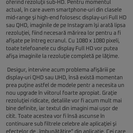
oferind rezoluţii sub-HD. Pentru momentul
actual, în care avem smartphone-uri din clasele
mid-range şi high-end folosesc display-uri Full HD
sau QHD, imaginile de pe Instagram îşi arată lipsa
rezoluţiei, fiind necesară mărirea lor pentru a fi
afişate pe întreg ecranul. Cu 1080 x 1080 pixeli,
toate telefoanele cu display Full HD vor putea
afişa imaginile la rezoluţie completă pe lăţime.
Desigur, intervine acum problema afişăriii pe
display-uri QHD sau UHD, însă există momentan
prea puţine astfel de modele pentr a necesita un
nou upgrade în viitorul foarte apropiat. Graţie
rezoluţiei ridicate, detaliile vor fi acum mult mai
bine definite, iar textul din imagini mai uşor de
citit. Toate acestea vor fi însă ascunse în
continuare sub filtrele celebre ale aplicaţiei şi
efectelor de „îmbunătăţire” din aplicaţie. Cei care