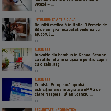
viteză – ...
15:14
INTELIGENTA ARTIFICIALA
Reușită medicală în Italia: O femeie de
82 de ani și-a recăpătat vederea cu
ajutorul ...
14:38
BUSINESS
Inovație din bambus în Kenya: Scaune
cu rotile ieftine și ușoare pentru copiii
cu dizabilități
14:33
BUSINESS
Comisia Europeană aprobă
achiziționarea integrală a eMAG de
către Naspers. Iulian Stanciu ...
14:06
SECURITATE INFORMATICĂ