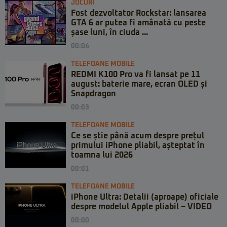
JOCURI
Fost dezvoltator Rockstar: lansarea
GTA 6 ar putea fi amânată cu peste
șase luni, în ciuda ...
00:04
TELEFOANE MOBILE
REDMI K100 Pro va fi lansat pe 11
august: baterie mare, ecran OLED și
Snapdragon
00:03
TELEFOANE MOBILE
Ce se știe până acum despre prețul
primului iPhone pliabil, așteptat în
toamna lui 2026
00:01
TELEFOANE MOBILE
iPhone Ultra: Detalii (aproape) oficiale
despre modelul Apple pliabil – VIDEO
00:00