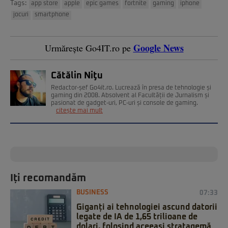
Tags:
app store
apple
epic games
fortnite
gaming
iphone
jocuri
smartphone
Google News
Urmărește Go4IT.ro pe
Cătălin Niţu
Redactor-șef Go4it.ro. Lucrează în presa de tehnologie și
gaming din 2008. Absolvent al Facultății de Jurnalism și
pasionat de gadget-uri, PC-uri și console de gaming.
citește mai mult
Iți recomandăm
BUSINESS
07:33
Giganți ai tehnologiei ascund datorii
legate de IA de 1,65 trilioane de
dolari, folosind aceeași stratagemă