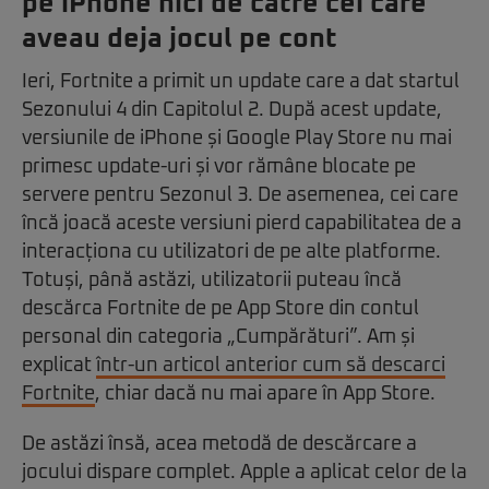
pe iPhone nici de către cei care
aveau deja jocul pe cont
Ieri, Fortnite a primit un update care a dat startul
Sezonului 4 din Capitolul 2. După acest update,
versiunile de iPhone și Google Play Store nu mai
primesc update-uri și vor rămâne blocate pe
servere pentru Sezonul 3. De asemenea, cei care
încă joacă aceste versiuni pierd capabilitatea de a
interacționa cu utilizatori de pe alte platforme.
Totuși, până astăzi, utilizatorii puteau încă
descărca Fortnite de pe App Store din contul
personal din categoria „Cumpărături”. Am și
explicat
într-un articol anterior cum să descarci
Fortnite
, chiar dacă nu mai apare în App Store.
De astăzi însă, acea metodă de descărcare a
jocului dispare complet. Apple a aplicat celor de la