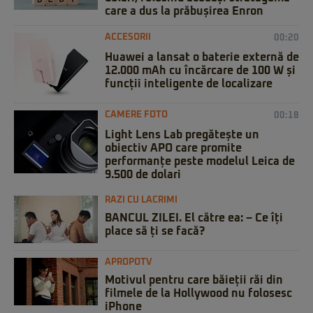
care a dus la prăbușirea Enron
ACCESORII
00:20
Huawei a lansat o baterie externă de
12.000 mAh cu încărcare de 100 W și
funcții inteligente de localizare
CAMERE FOTO
00:18
Light Lens Lab pregătește un
obiectiv APO care promite
performanțe peste modelul Leica de
9.500 de dolari
RAZI CU LACRIMI
BANCUL ZILEI. El către ea: – Ce îți
place să ți se facă?
APROPOTV
Motivul pentru care băieții răi din
filmele de la Hollywood nu folosesc
iPhone