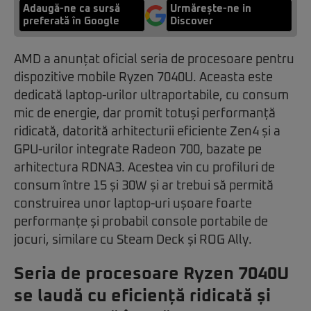
Adaugă-ne ca sursă
Urmărește-ne in
preferată în Google
Discover
AMD a anunțat oficial seria de procesoare pentru
dispozitive mobile Ryzen 7040U. Aceasta este
dedicată laptop-urilor ultraportabile, cu consum
mic de energie, dar promit totuși performanță
ridicată, datorită arhitecturii eficiente Zen4 și a
GPU-urilor integrate Radeon 700, bazate pe
arhitectura RDNA3. Acestea vin cu profiluri de
consum între 15 și 30W și ar trebui să permită
construirea unor laptop-uri ușoare foarte
performanțe și probabil console portabile de
jocuri, similare cu Steam Deck și ROG Ally.
Seria de procesoare Ryzen 7040U
se laudă cu eficiență ridicată și