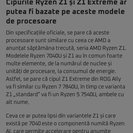
Cipurile Ryzen Z1 și Z1 Extreme ar
putea fi bazate pe aceste modele
de procesoare
Din specificațiile oficiale, se pare că aceste
procesoare sunt similare cu ceea ce AMD a
anunțat săptămâna trecută, seria AMD Ryzen Z1.
Modelele Ryzen 7040U și Z1 au în comun foarte
multe elemente, de la numărul de nuclee și
unități de procesare, la consumul de energie.
Astfel, se pare că cipul Z1 Extreme din ROG Ally
va fi similar cu Ryzen 7 7840U, în timp ce varianta
Z1 „standard” va fi un Ryzen 5 7540U, ambele cu
alt nume.
Ceva ce ar putea lipsi din variantele Z1 și care
există pe 7040 este o componentă numită Ryzen
AI, care permite accelerare pentru anumite