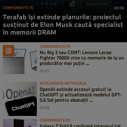
COMPONENTE PC
00:08
Terafab își extinde planurile: proiectul
susținut de Elon Musk caută specialist
în memorii DRAM
COMPONENTE PC
Nu Big 3 sau CXMT: Lenovo Lecoo
Fighter 7000X vine cu memorie de la un
producător mai puțin ...
00:07
INTELIGENTA ARTIFICIALA
OpenAI extinde accesul gratuit la
ChatGPT și actualizează modelul GPT-
5.6 Sol pentru abonații ...
00:06
COMPONENTE PC
Galaxy Z Fold 8 confirmă interesul tot