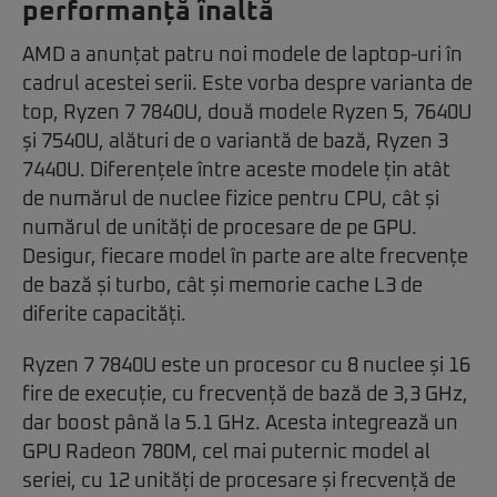
performanță înaltă
AMD a anunțat patru noi modele de laptop-uri în
cadrul acestei serii. Este vorba despre varianta de
top, Ryzen 7 7840U, două modele Ryzen 5, 7640U
și 7540U, alături de o variantă de bază, Ryzen 3
7440U. Diferențele între aceste modele țin atât
de numărul de nuclee fizice pentru CPU, cât și
numărul de unități de procesare de pe GPU.
Desigur, fiecare model în parte are alte frecvențe
de bază și turbo, cât și memorie cache L3 de
diferite capacități.
Ryzen 7 7840U este un procesor cu 8 nuclee și 16
fire de execuție, cu frecvență de bază de 3,3 GHz,
dar boost până la 5.1 GHz. Acesta integrează un
GPU Radeon 780M, cel mai puternic model al
seriei, cu 12 unități de procesare și frecvență de