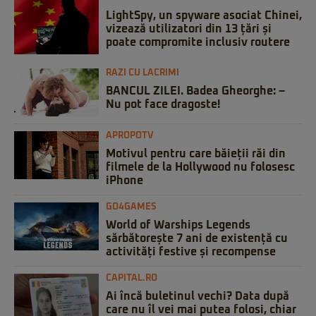
LightSpy, un spyware asociat Chinei,
vizează utilizatori din 13 țări și
poate compromite inclusiv routere
RAZI CU LACRIMI
BANCUL ZILEI. Badea Gheorghe: –
Nu pot face dragoste!
APROPOTV
Motivul pentru care băieții răi din
filmele de la Hollywood nu folosesc
iPhone
GO4GAMES
World of Warships Legends
sărbătorește 7 ani de existență cu
activități festive și recompense
CAPITAL.RO
Ai încă buletinul vechi? Data după
care nu îl vei mai putea folosi, chiar