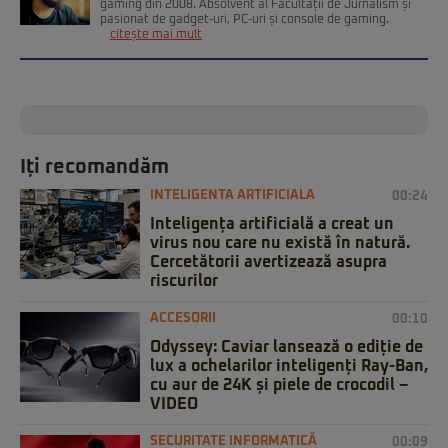
gaming din 2008. Absolvent al Facultății de Jurnalism și
pasionat de gadget-uri, PC-uri și console de gaming.
citește mai mult
Iți recomandăm
INTELIGENTA ARTIFICIALA
00:24
Inteligența artificială a creat un
virus nou care nu există în natură.
Cercetătorii avertizează asupra
riscurilor
ACCESORII
00:10
Odyssey: Caviar lansează o ediție de
lux a ochelarilor inteligenți Ray-Ban,
cu aur de 24K și piele de crocodil –
VIDEO
SECURITATE INFORMATICĂ
00:09