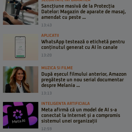
SECURITATE INFORMATICĂ
Sancțiune masivă de la Protecția
Datelor: Magazin de aparate de masaj,
amendat cu peste ...
13:43
APLICATII
WhatsApp testează o etichetă pentru
conținutul generat cu AI în canale
13:20
MUZICA SI FILME
După eșecul filmului anterior, Amazon
pregătește un nou serial documentar
despre Melania ...
13:13
INTELIGENTA ARTIFICIALA
Meta afirmă că un model de AI s-a
conectat la Internet și a compromis
sistemul unei organizații
12:59