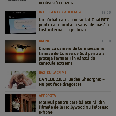
ocolească cenzura
INTELIGENTA ARTIFICIALA
19:00
Un bărbat care a consultat ChatGPT
pentru a renunța la sarea de masă a
fost internat cu psihoză
DRONE
18:30
Drone cu camere de termoviziune
trimise de Coreea de Sud pentru a
proteja fermierii în vârstă de
canicula extremă
RAZI CU LACRIMI
BANCUL ZILEI. Badea Gheorghe: –
Nu pot face dragoste!
APROPOTV
Motivul pentru care băieții răi din
filmele de la Hollywood nu folosesc
iPhone