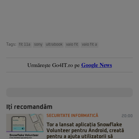
Tags:
fit 11a
sony
ultrabook
vaio fit
vaio fit a
Google News
Urmărește Go4IT.ro pe
Iți recomandăm
SECURITATE INFORMATICĂ
20:00
Tor a lansat aplicația Snowflake
Volunteer pentru Android, creată
pentru a ajuta utilizatorii să