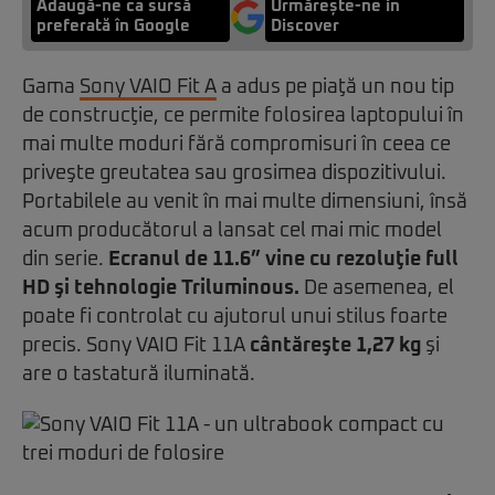
Adaugă-ne ca sursă
Urmărește-ne in
preferată în Google
Discover
Gama
Sony VAIO Fit A
a adus pe piaţă un nou tip
de construcţie, ce permite folosirea laptopului în
mai multe moduri fără compromisuri în ceea ce
priveşte greutatea sau grosimea dispozitivului.
Portabilele au venit în mai multe dimensiuni, însă
acum producătorul a lansat cel mai mic model
din serie.
Ecranul de 11.6” vine cu rezoluţie full
HD şi tehnologie Triluminous.
De asemenea, el
poate fi controlat cu ajutorul unui stilus foarte
precis. Sony VAIO Fit 11A
cântăreşte 1,27 kg
şi
are o tastatură iluminată.