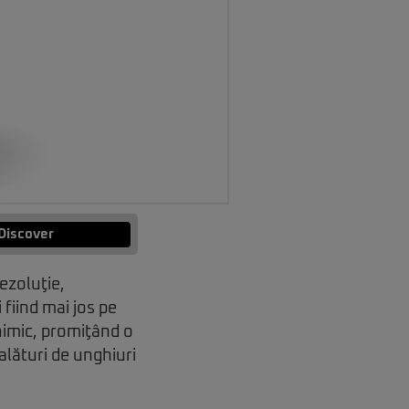
Discover
ezoluţie,
 fiind mai jos pe
 nimic, promiţând o
alături de unghiuri