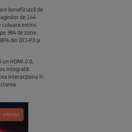
are beneficiază de
aginilor de 144
 culoare extins
 pe 384 de zone.
96% din DCI-P3 şi
i un HDMI 2.0,
os integrată
tea interacţiona în
ectarea
 articolul