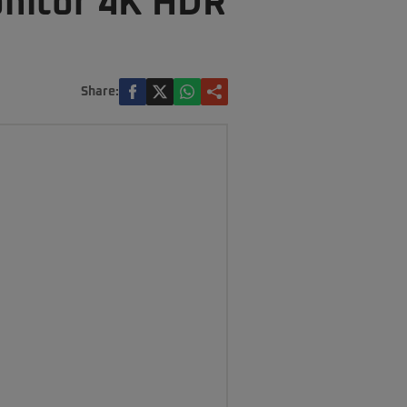
onitor 4K HDR
Share: