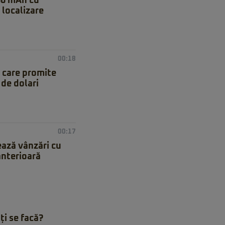
00 mAh cu
 localizare
00:18
 care promite
de dolari
00:17
ează vânzări cu
anterioară
ți se facă?