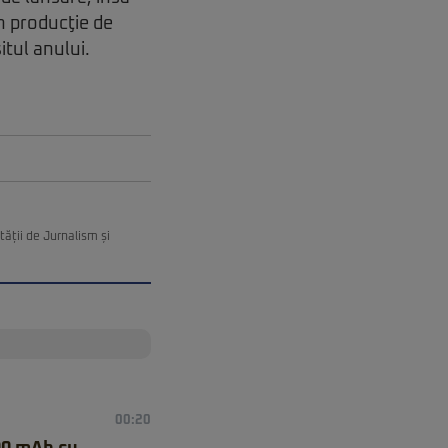
n producţie de
itul anului.
ății de Jurnalism și
00:20