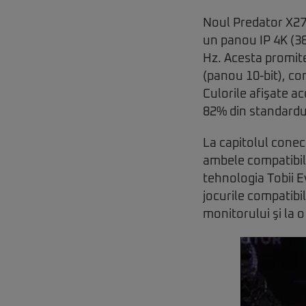
Noul Predator X27
un panou IP 4K (38
Hz. Acesta promit
(panou 10-bit), co
Culorile afişate 
82% din standardu
La capitolul conec
ambele compatibile
tehnologia Tobii Ey
jocurile compatibi
monitorului şi la 