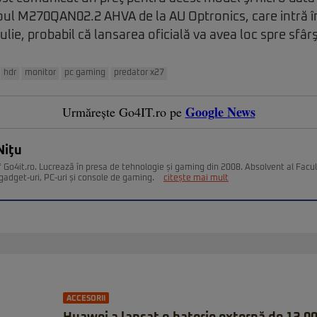
oul M270QAN02.2 AHVA de la AU Optronics, care intră î
ulie, probabil că lansarea oficială va avea loc spre sfârş
hdr
monitor
pc gaming
predator x27
Google News
Urmărește Go4IT.ro pe
Niţu
 Go4it.ro. Lucrează în presa de tehnologie și gaming din 2008. Absolvent al Facult
gadget-uri, PC-uri și console de gaming.
citește mai mult
ACCESORII