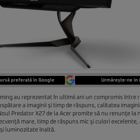
ursă preferată în Google
Urmărește-ne in 
ing au reprezentat în ultimii ani un compromis între r
pătare a imaginii şi timp de răspuns, calitatea imaginii
i. Noul Predator X27 de la Acer promite să nu renunţe la
frecvenţă mare, timp de răspuns mic şi culori excelente, 
i şi luminozitate înaltă.