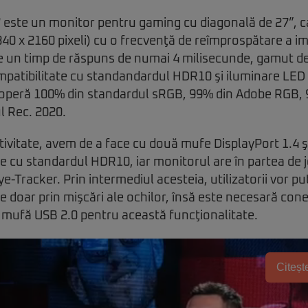
 este un monitor pentru gaming cu diagonală de 27”, c
40 x 2160 pixeli) cu o frecvenţă de reîmprospătare a im
e un timp de răspuns de numai 4 milisecunde, gamut de
mpatibilitate cu standandardul HDR10 şi iluminare LED
acoperă 100% din standardul sRGB, 99% din Adobe RGB, 
l Rec. 2020.
tivitate, avem de a face cu două mufe DisplayPort 1.4 ş
 cu standardul HDR10, iar monitorul are în partea de j
e-Tracker. Prin intermediul acesteia, utilizatorii vor pu
le doar prin mişcări ale ochilor, însă este necesară con
o mufă USB 2.0 pentru această funcţionalitate.
Citește