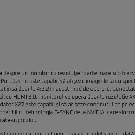
a despre un monitor cu rezoluţie foarte mare şi o frecv
Port 1.4 nu este capabil să afişeze imaginile la cu spect
tat însă doar la 4:2:2 în acest mod de operare. Conectat
bil cu HDMI 2.0, monitorul va opera doar la rezoluţie 4K
dator X27 este capabil şi să afişeze conţinutul de pe e
mpatibil cu tehnologia G-SYNC de la NVIDIA, care sincr
ate-ul jocului.
 comunicat un preţ pentru acest model şi nici o dată 