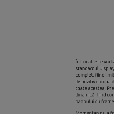
Întrucât este vorb
standardul Display
complet, fiind limi
dispozitiv compati
toate acestea, Pre
dinamică, fiind co
panoului cu framer
Momentan nu a fost