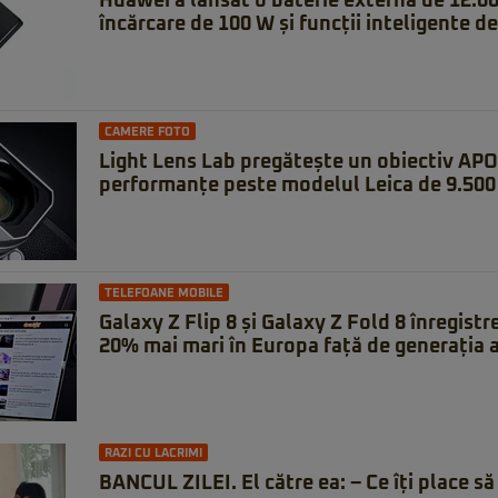
Huawei a lansat o baterie externă de 12.0
încărcare de 100 W și funcții inteligente de
CAMERE FOTO
Light Lens Lab pregătește un obiectiv APO
performanțe peste modelul Leica de 9.500 
TELEFOANE MOBILE
Galaxy Z Flip 8 și Galaxy Z Fold 8 înregistr
20% mai mari în Europa față de generația 
RAZI CU LACRIMI
BANCUL ZILEI. El către ea: – Ce îți place să 