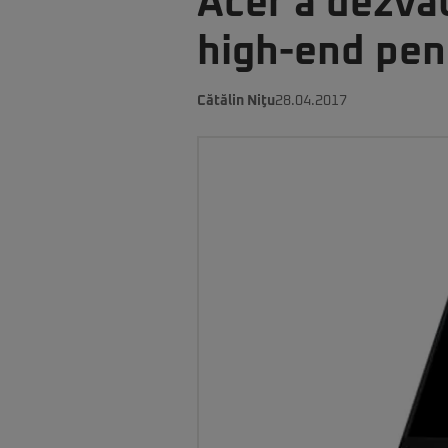
Acer a dezvă
high-end pen
Cătălin Niţu
28.04.2017