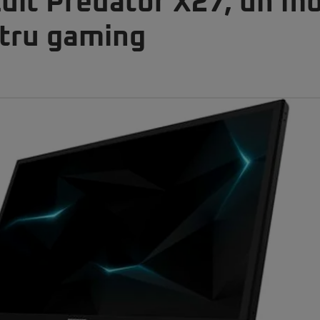
luit Predator X27, un m
tru gaming