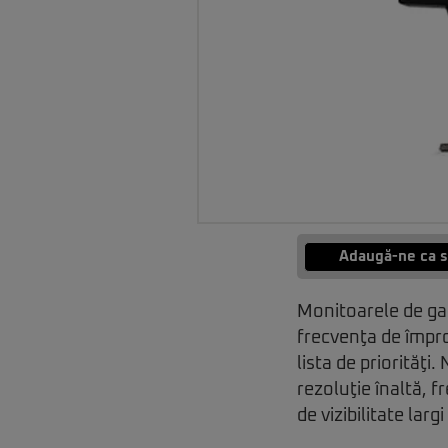
Adaugă-ne ca s
Monitoarele de gam
frecvenţa de împros
lista de priorităţ
rezoluţie înaltă, 
de vizibilitate larg