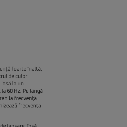
enţă foarte înaltă,
rul de culori
 însă la un
 la 60 Hz. Pe lângă
cran la frecvenţă
onizează frecvenţa
de lansare, însă