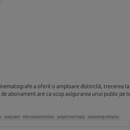
.
inematografe a oferit o amploare distinctă, trecerea la 
 de abonament are ca scop asigurarea unui public pe 
o
andy weir
film science fiction
project hail mary
streaming romania