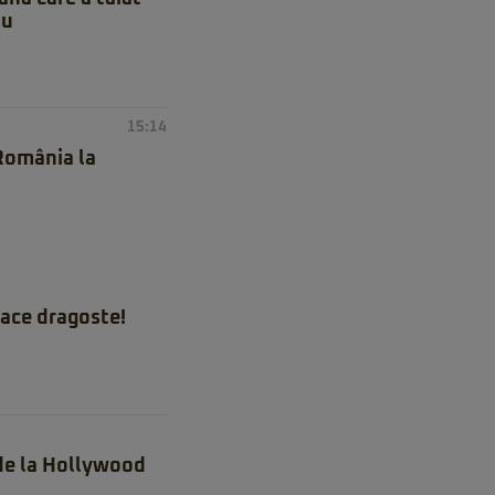
iu
15:14
 România la
ace dragoste!
 de la Hollywood