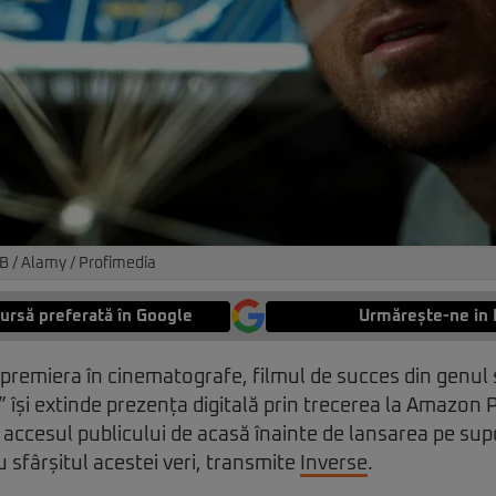
B / Alamy / Profimedia
ursă preferată în Google
Urmărește-ne in 
a premiera în cinematografe, filmul de succes din genul 
” își extinde prezența digitală prin trecerea la Amazon P
 accesul publicului de acasă înainte de lansarea pe supo
sfârșitul acestei veri, transmite
Inverse
.