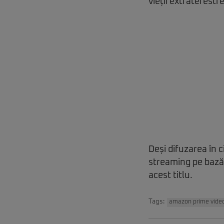
vieții extraterestre
Deși difuzarea în c
streaming pe bază
acest titlu.
Tags:
amazon prime vide