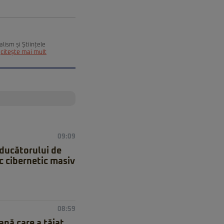
alism și Științele
citește mai mult
09:09
oducătorului de
c cibernetic masiv
08:59
nă care a tăiat