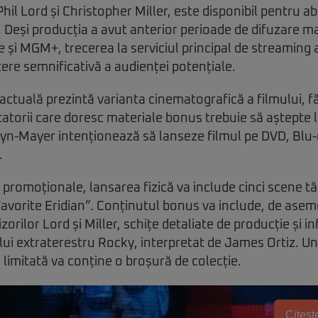
Phil Lord și Christopher Miller, este disponibil pentru a
. Deși producția a avut anterior perioade de difuzare ma
și MGM+, trecerea la serviciul principal de streaming
re semnificativă a audienței potențiale.
 actuală prezintă varianta cinematografică a filmului, f
atorii care doresc materiale bonus trebuie să aștepte 
yn-Mayer intenționează să lanseze filmul pe DVD, Blu-r
.
 promoționale, lansarea fizică va include cinci scene tă
 Favorite Eridian”. Conținutul bonus va include, de asem
zorilor Lord și Miller, schițe detaliate de producție și i
ui extraterestru Rocky, interpretat de James Ortiz. U
 limitată va conține o broșură de colecție.
Citește