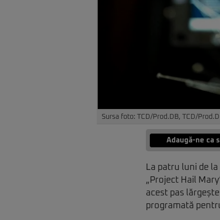
Sursa foto: TCD/Prod.DB, TCD/Prod.D
Adaugă-ne ca s
La patru luni de l
„Project Hail Mary
acest pas lărgește
programată pentru 