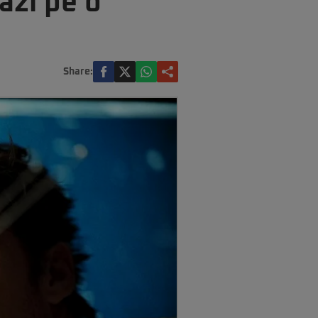
ăzi pe o
Share: