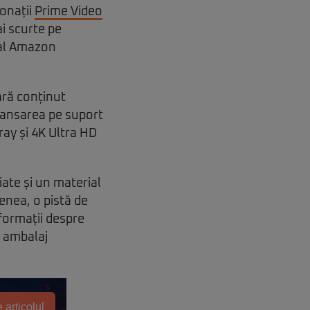
bonații
Prime Video
i scurte pe
 al Amazon
ără conținut
lansarea pe suport
ay și 4K Ultra HD
iate și un material
enea, o pistă de
nformații despre
n ambalaj
 articolul