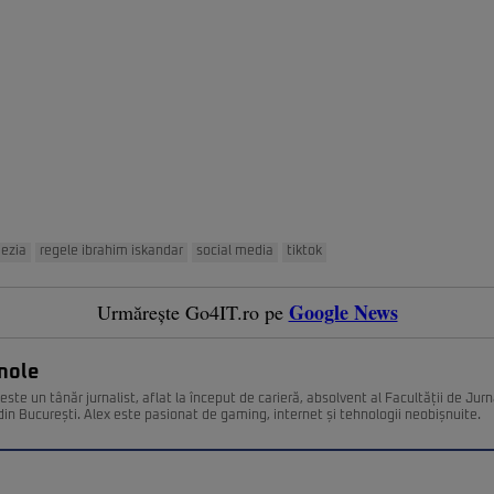
ezia
regele ibrahim iskandar
social media
tiktok
Google News
Urmărește Go4IT.ro pe
nole
ste un tânăr jurnalist, aflat la început de carieră, absolvent al Facultății de Jurn
din București. Alex este pasionat de gaming, internet și tehnologii neobișnuite.