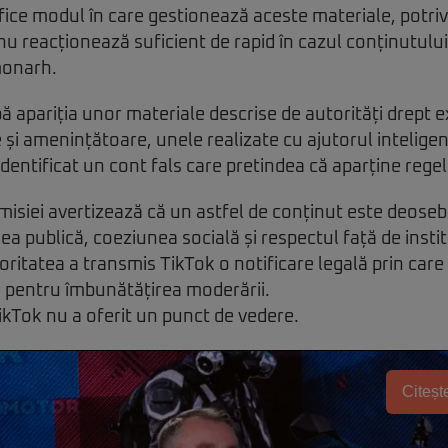
fice modul în care gestionează aceste materiale, potrivi
nu reacționează suficient de rapid în cazul conținutulu
monarh.
 apariția unor materiale descrise de autorități drept 
și amenințătoare, unele realizate cu ajutorul inteligenț
dentificat un cont fals care pretindea că aparține regel
isiei avertizează că un astfel de conținut este deosebit
a publică, coeziunea socială și respectul față de institu
ritatea a transmis TikTok o notificare legală prin care s
e pentru îmbunătățirea moderării.
ikTok nu a oferit un punct de vedere.
Citește