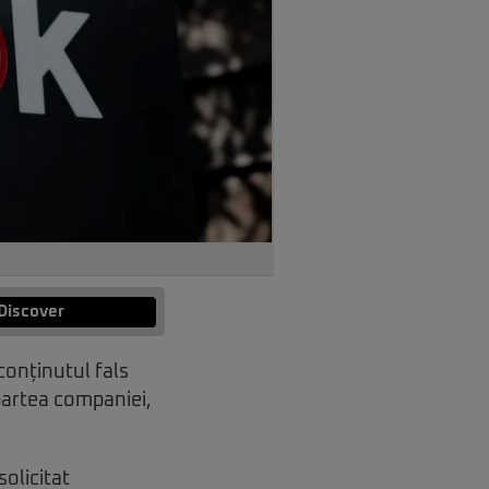
Discover
conținutul fals
n partea companiei,
olicitat