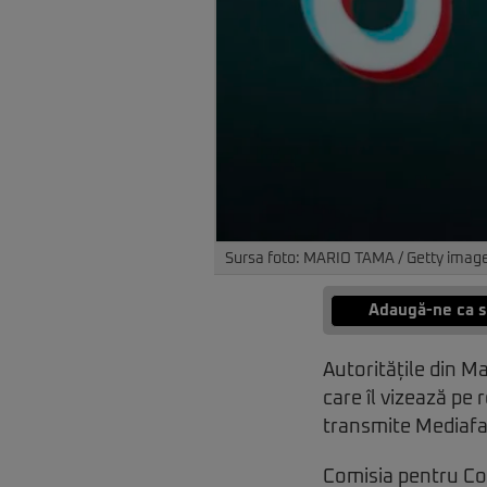
Sursa foto: MARIO TAMA / Getty image
Adaugă-ne ca s
Autoritățile din M
care îl vizează pe 
transmite Mediafa
Comisia pentru Com