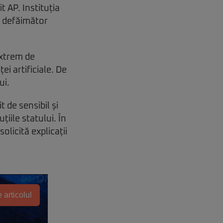
t AP. Instituția
i defăimător
extrem de
ei artificiale. De
ui.
 de sensibil și
țiile statului. În
olicită explicații
 articolul