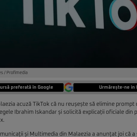
s / Profimedia
ursă preferată în Google
Urmărește-ne in 
alaezia acuză TikTok că nu reușește să elimine prompt 
regele Ibrahim Iskandar și solicită explicații oficiale di
x.
unicații și Multimedia din Malaezia a anunțat joi că a s