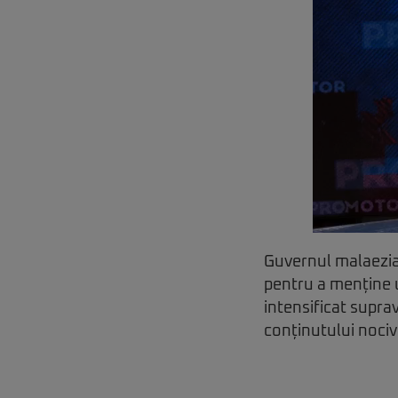
Guvernul malaezia
pentru a menține un
intensificat supra
conținutului nociv 