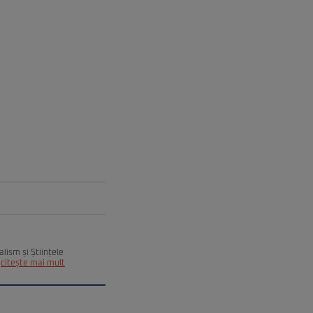
alism și Științele
citește mai mult