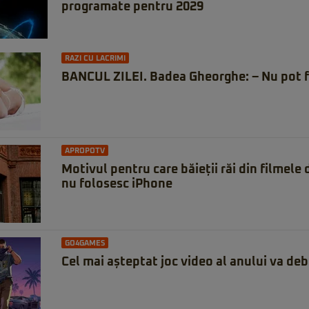
programate pentru 2029
RAZI CU LACRIMI
BANCUL ZILEI. Badea Gheorghe: – Nu pot f
APROPOTV
Motivul pentru care băieții răi din filmele
nu folosesc iPhone
GO4GAMES
Cel mai așteptat joc video al anului va deb