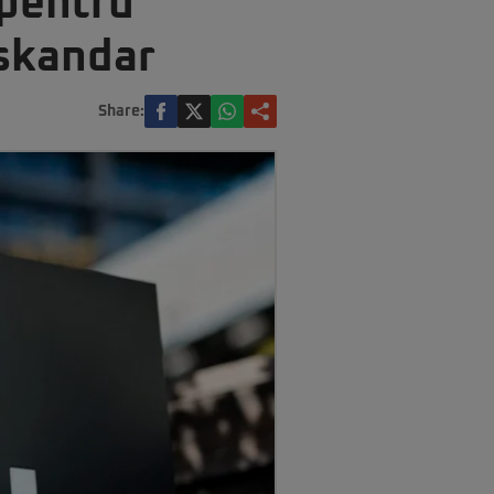
 pentru
Iskandar
Share: