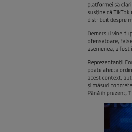
platformei să clari
susține că TikTok 
distribuit despre 
Demersul vine după
ofensatoare, false 
asemenea, a fost i
Reprezentanții Com
poate afecta ordine
acest context, auto
și măsuri concret
Până în prezent, T