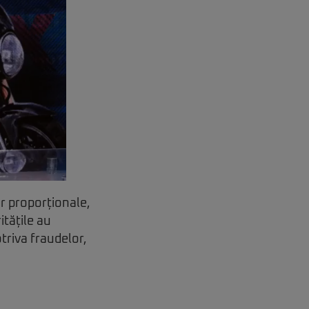
r proporționale,
itățile au
triva fraudelor,