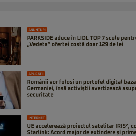
ANUNȚURI
PARKSIDE aduce în LIDL TOP 7 scule pentru 
„Vedeta” ofertei costă doar 129 de lei
APLICATII
Românii vor folosi un portofel digital baz
Germaniei, însă activiștii avertizează asupr
securitate
INTERNET
UE accelerează proiectul satelitar IRIS², 
Starlink: Acord major de extindere și prime