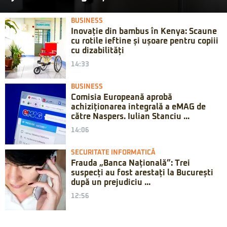
BUSINESS
Inovație din bambus în Kenya: Scaune
cu rotile ieftine și ușoare pentru copiii
cu dizabilități
14:33
BUSINESS
Comisia Europeană aprobă
achiziționarea integrală a eMAG de
către Naspers. Iulian Stanciu ...
14:06
SECURITATE INFORMATICĂ
Frauda „Banca Națională”: Trei
suspecți au fost arestați la București
după un prejudiciu ...
12:56