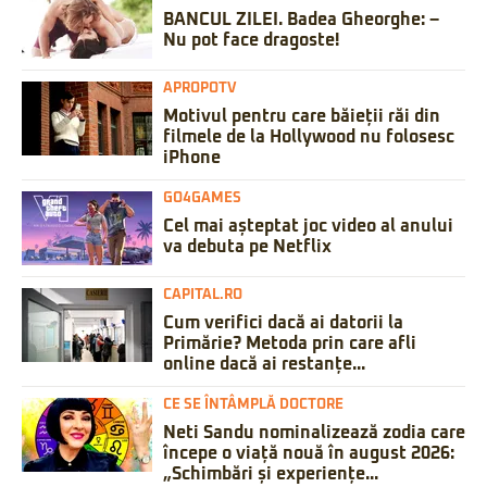
BANCUL ZILEI. Badea Gheorghe: –
Nu pot face dragoste!
APROPOTV
Motivul pentru care băieții răi din
filmele de la Hollywood nu folosesc
iPhone
GO4GAMES
Cel mai așteptat joc video al anului
va debuta pe Netflix
CAPITAL.RO
Cum verifici dacă ai datorii la
Primărie? Metoda prin care afli
online dacă ai restanțe...
CE SE ÎNTÂMPLĂ DOCTORE
Neti Sandu nominalizează zodia care
începe o viață nouă în august 2026:
„Schimbări și experiențe...