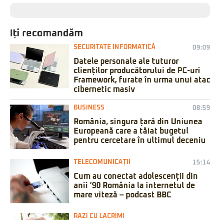
Iți recomandăm
SECURITATE INFORMATICĂ
09:09
Datele personale ale tuturor
clienților producătorului de PC-uri
Framework, furate în urma unui atac
cibernetic masiv
BUSINESS
08:59
România, singura țară din Uniunea
Europeană care a tăiat bugetul
pentru cercetare în ultimul deceniu
TELECOMUNICAȚII
15:14
Cum au conectat adolescenții din
anii ’90 România la internetul de
mare viteză – podcast BBC
RAZI CU LACRIMI