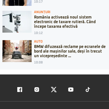
10:17
ANUNȚURI
România activează noul sistem
electronic de taxare rutieră. Când
începe taxarea efectivă
10:12
AUTO
BMW difuzează reclame pe ecranele de
bord ale mașinilor sale, deși în trecut
un vicepreședinte ...
10:08