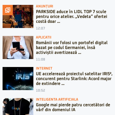
ANUNȚURI
PARKSIDE aduce în LIDL TOP 7 scule
pentru orice atelier. „Vedeta” ofertei
costă doar ...
12:07
APLICATII
Românii vor folosi un portofel digital
bazat pe codul Germaniei, însă
activiștii avertizează ...
11:08
INTERNET
UE accelerează proiectul satelitar IRIS²,
concurent pentru Starlink: Acord major
de extindere ...
10:52
INTELIGENTA ARTIFICIALA
Google mai pierde patru cercetători de
vârf din domeniul IA