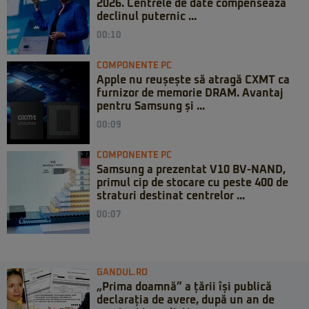
2026. Centrele de date compensează
declinul puternic ...
00:10
COMPONENTE PC
Apple nu reușește să atragă CXMT ca
furnizor de memorie DRAM. Avantaj
pentru Samsung și ...
00:09
COMPONENTE PC
Samsung a prezentat V10 BV-NAND,
primul cip de stocare cu peste 400 de
straturi destinat centrelor ...
00:07
GANDUL.RO
„Prima doamnă” a țării își publică
declarația de avere, după un an de