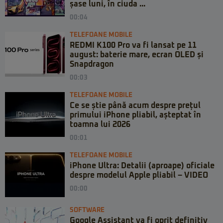
șase luni, în ciuda ...
00:04
TELEFOANE MOBILE
REDMI K100 Pro va fi lansat pe 11
august: baterie mare, ecran OLED și
Snapdragon
00:03
TELEFOANE MOBILE
Ce se știe până acum despre prețul
primului iPhone pliabil, așteptat în
toamna lui 2026
00:01
TELEFOANE MOBILE
iPhone Ultra: Detalii (aproape) oficiale
despre modelul Apple pliabil – VIDEO
00:00
SOFTWARE
Google Assistant va fi oprit definitiv