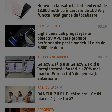
Huawei a lansat o baterie externă de
12.000 mAh cu încărcare de 100 W și
funcții inteligente de localizare
CAMERE FOTO
00:18
Light Lens Lab pregătește un
obiectiv APO care promite
performanțe peste modelul Leica de
9.500 de dolari
TELEFOANE MOBILE
00:17
Galaxy Z Flip 8 și Galaxy Z Fold 8
înregistrează vânzări cu 20% mai
mari în Europa față de generația
anterioară
RAZI CU LACRIMI
BANCUL ZILEI. El către ea: – Ce îți
place să ți se facă?
APROPOTV