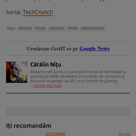
sursa:
TechCrunch
Tags:
delivery
livrare
mâncare
tiktok
tiktok kitchen
Google News
Urmărește Go4IT.ro pe
Cătălin Niţu
Redactor-șef Go4it.ro. Lucrează în presa de tehnologie și
gaming din 2008. Absolvent al Facultății de Jurnalism și
pasionat de gadget-uri, PC-uri și console de gaming.
citește mai mult
Iți recomandăm
ACCESORII
00:20