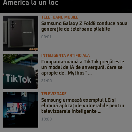
America la un loc
TELEFOANE MOBILE
Samsung Galaxy Z Fold8 conduce noua
generație de telefoane pliabile
00:01
INTELIGENTA ARTIFICIALA
Compania-mamă a TikTok pregătește
un model de IA de anvergură, care se
apropie de „Mythos” ...
21:00
TELEVIZOARE
Samsung urmează exemplul LG și
elimină aplicațiile vulnerabile pentru
televizoarele inteligente ...
19:00