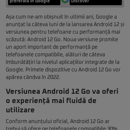
preferată în Google
Discover
Așa cum ne-am obișnuit în ultimii ani, Google a
anunțat la câteva luni de la lansarea Android 12 și
versiunea pentru telefoane cu performanță mai
scăzută: Android 12 Go. Noua versiune promite
un aport important de performanță pe
telefoanele compatibile, alături de câteva
îmbunătățiri la nivelul aplicațiilor integrate de la
Google. Primele dispozitive cu Android 12 Go vor
apărea cândva în 2022.
Versiunea Android 12 Go va oferi
o experiență mai fluidă de
utilizare
Conform anunțului oficial, Android 12 Go ar
trebui să ofere pe telefoanele compatibile 30%