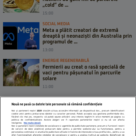
„cold” de ...
15:00
SOCIAL MEDIA
Meta a plătit creatori de extremă
dreaptă și neonaziști din Australia prin
programul de ...
13:00
ENERGIE REGENERABILĂ
Fermierii au creat o rasă specială de
vaci pentru pășunatul în parcurile
solare
11:00
Nouă ne pasă ca datele tale personale să rămână confidențiale
Noi și partenerii noștri
1019
stocăm și/sau accesăm informații pe dispozitivul dvs., precum identificatorii
cookie unici pentru prelucrarea datelor cu caracter personal. Puteți accepta sau gestiona preferințele dvs.
făcând clic mai jos, respectiv vă puteți opune utilizării unui interes legitim în orice moment pe pagina cu
politica de confidențialitate. Aceste alegeri vor fi raportate partenerilor noștri și nu vă vor afecta
navigarea.
Mai multe detalii
Noi si partenerii nostri (retelele de socializare si agentiile de publicitate partenere, precum si furnizorii nostri
de servicii de date analitice) prelucram date pentru a permite website-ului sa functioneze, pentru a
personaliza continutul si anunturile publicitare afisate in functie de interesele si/sau profilul dvs., pentru a va
oferi functionalitati aferente retelelor de socializare si pentru a analiza traficul pe website. Beneficiati de