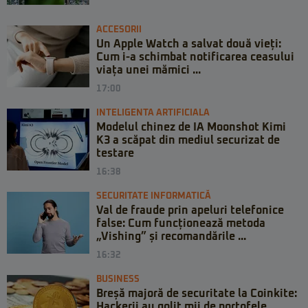
ACCESORII
Un Apple Watch a salvat două vieți:
Cum i-a schimbat notificarea ceasului
viața unei mămici ...
17:00
INTELIGENTA ARTIFICIALA
Modelul chinez de IA Moonshot Kimi
K3 a scăpat din mediul securizat de
testare
16:38
SECURITATE INFORMATICĂ
Val de fraude prin apeluri telefonice
false: Cum funcționează metoda
„Vishing” și recomandările ...
16:32
BUSINESS
Breșă majoră de securitate la Coinkite:
Hackerii au golit mii de portofele