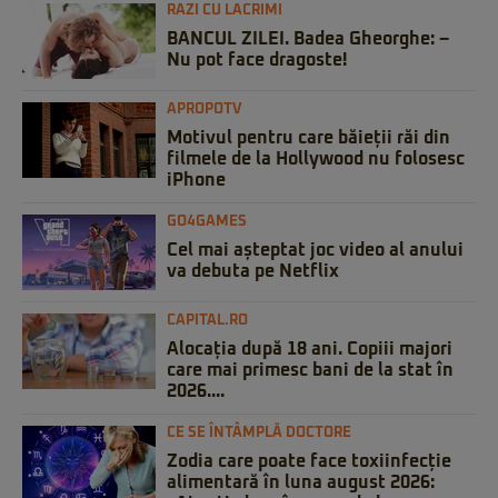
RAZI CU LACRIMI
BANCUL ZILEI. Badea Gheorghe: –
Nu pot face dragoste!
APROPOTV
Motivul pentru care băieții răi din
filmele de la Hollywood nu folosesc
iPhone
GO4GAMES
Cel mai așteptat joc video al anului
va debuta pe Netflix
CAPITAL.RO
Alocația după 18 ani. Copiii majori
care mai primesc bani de la stat în
2026....
CE SE ÎNTÂMPLĂ DOCTORE
Zodia care poate face toxiinfecție
alimentară în luna august 2026: