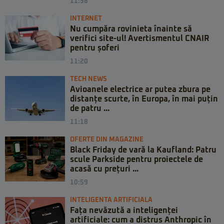
11:38
INTERNET
Nu cumpăra rovinieta înainte să
verifici site-ul! Avertismentul CNAIR
pentru șoferi
11:20
TECH NEWS
Avioanele electrice ar putea zbura pe
distanțe scurte, în Europa, în mai puțin
de patru ...
11:18
OFERTE DIN MAGAZINE
Black Friday de vară la Kaufland: Patru
scule Parkside pentru proiectele de
acasă cu prețuri ...
10:59
INTELIGENTA ARTIFICIALA
Fața nevăzută a inteligenței
artificiale: cum a distrus Anthropic în