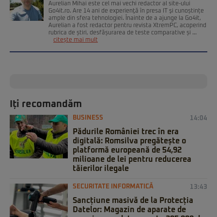
Aurelian Mihai este cel mai vechi redactor al site-ului
Go4it.ro. Are 14 ani de experienţă în presa IT şi cunoștințe
ample din sfera tehnologiei. Înainte de a ajunge la Go4it,
Aurelian a fost redactor pentru revista XtremPC, acoperind
rubrica de știri, desfășurarea de teste comparative și ...
citește mai mult
Iți recomandăm
BUSINESS
14:04
Pădurile României trec în era
digitală: Romsilva pregătește o
platformă europeană de 54,92
milioane de lei pentru reducerea
tăierilor ilegale
SECURITATE INFORMATICĂ
13:43
Sancțiune masivă de la Protecția
Datelor: Magazin de aparate de