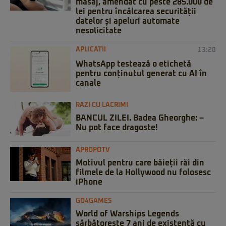
masaj, amendat cu peste 285.000 de
lei pentru încălcarea securității
datelor și apeluri automate
nesolicitate
APLICATII
13:20
WhatsApp testează o etichetă
pentru conținutul generat cu AI în
canale
RAZI CU LACRIMI
BANCUL ZILEI. Badea Gheorghe: –
Nu pot face dragoste!
APROPOTV
Motivul pentru care băieții răi din
filmele de la Hollywood nu folosesc
iPhone
GO4GAMES
World of Warships Legends
sărbătorește 7 ani de existență cu