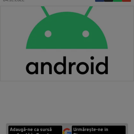
04.12.2022
Adaugă-ne ca sursă
Urmărește-ne in