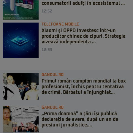
consumatorii adulți în ecosistemul ...
12:52
TELEFOANE MOBILE
Xiaomi și OPPO investesc într-un
producător chinez de cipuri. Strategia
vizează independența ...
12:33
GANDUL.RO
Primul român campion mondial la box
profesionist, închis pentru tentativă
de crimă. Bărbatul a înjunghiat...
GANDUL.RO
„Prima doamnă” a țării își publică
declarația de avere, după un an de
presiuni jurnalistice....