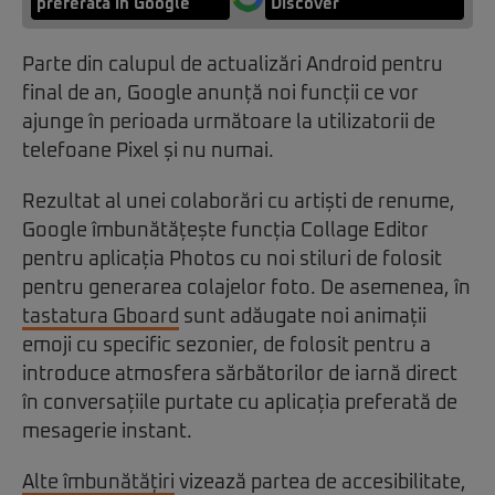
preferată în Google
Discover
Parte din calupul de actualizări Android pentru
final de an, Google anunță noi funcții ce vor
ajunge în perioada următoare la utilizatorii de
telefoane Pixel și nu numai.
Rezultat al unei colaborări cu artiști de renume,
Google îmbunătățește funcția Collage Editor
pentru aplicația Photos cu noi stiluri de folosit
pentru generarea colajelor foto. De asemenea, în
tastatura Gboard
sunt adăugate noi animații
emoji cu specific sezonier, de folosit pentru a
introduce atmosfera sărbătorilor de iarnă direct
în conversațiile purtate cu aplicația preferată de
mesagerie instant.
Alte îmbunătățiri
vizează partea de accesibilitate,