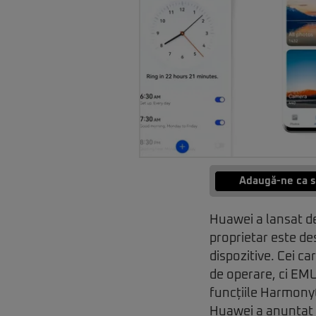
Adaugă-ne ca s
Huawei a lansat de
proprietar este des
dispozitive. Cei c
de operare, ci EMU
funcțiile Harmony
Huawei a anunțat c