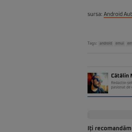
sursa:
Android Aut
Tags:
android
emui
em
Cătălin 
Redactor-șef
pasionat de 
Iți recomandăm