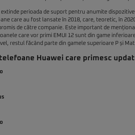
extinde perioada de suport pentru anumite dispozitive
oane care au fost lansate în 2018, care, teoretic, în 20
promis de către companie. Este important de menționat
foanele care vor primi EMUI 12 sunt din game inferioar
vel, restul făcând parte din gamele superioare P și Mat
e telefoane Huawei care primesc updat
ro
us
ro