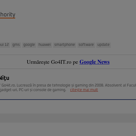
hority
ui 12
gms
google
huawei
smartphone
software
update
Google News
Urmărește Go4IT.ro pe
Niţu
 Go4it.ro. Lucrează în presa de tehnologie și gaming din 2008. Absolvent al Facult
gadget-uri, PC-uri și console de gaming.
citește mai mult