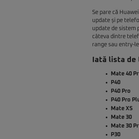
Se pare că Huawei 
update și pe telef
update de sistem 
câteva dintre tele
range sau entry-le
Iată lista d
Mate 40 P
P40
P40 Pro
P40 Pro Pl
Mate XS
Mate 30
Mate 30 P
P30