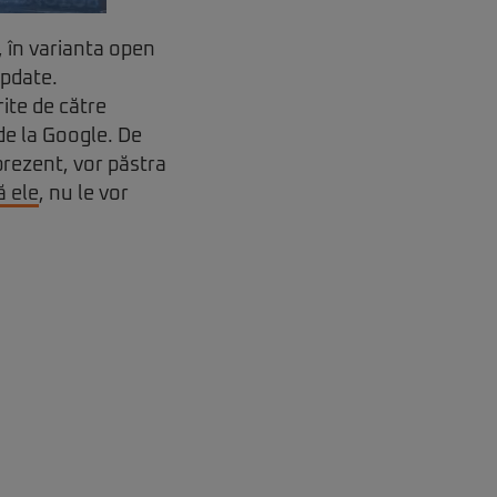
 în varianta open
update.
rite de către
de la Google. De
prezent, vor păstra
ă ele
, nu le vor