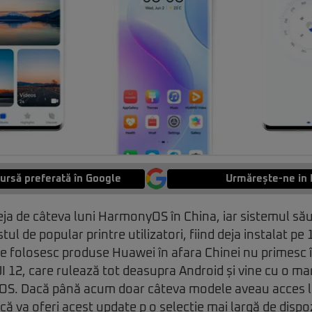
ursă preferată în Google
Urmărește-ne in 
ja de câteva luni HarmonyOS în China, iar sistemul să
tul de popular printre utilizatori, fiind deja instalat pe
are folosesc produse Huawei în afara Chinei nu primesc 
I 12, care rulează tot deasupra Android și vine cu o ma
OS. Dacă până acum doar câteva modele aveau acces l
ă va oferi acest update p o selecție mai largă de dispoz