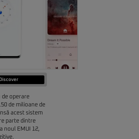
Discover
u de operare
 150 de milioane de
însă acest sistem
re parte dintre
a noul EMUI 12,
itive.