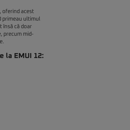
, oferind acest
20 primeau ultimul
 însă că doar
e, precum mid-
e.
e la EMUI 12: