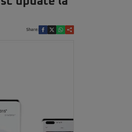
sc update la
Share: