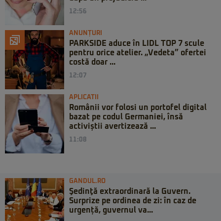
12:56
ANUNȚURI
PARKSIDE aduce în LIDL TOP 7 scule
pentru orice atelier. „Vedeta” ofertei
costă doar ...
12:07
APLICATII
Românii vor folosi un portofel digital
bazat pe codul Germaniei, însă
activiștii avertizează ...
11:08
GANDUL.RO
Şedinţă extraordinară la Guvern.
Surprize pe ordinea de zi: în caz de
urgență, guvernul va...