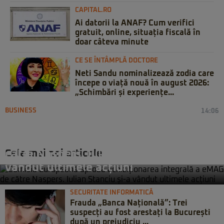
CAPITAL.RO
Ai datorii la ANAF? Cum verifici
gratuit, online, situația fiscală în
doar câteva minute
CE SE ÎNTÂMPLĂ DOCTORE
Neti Sandu nominalizează zodia care
începe o viață nouă în august 2026:
„Schimbări și experiențe...
BUSINESS
14:06
Comisia Europeană aprobă
achiziționarea integrală a eMAG de
Cele mai noi articole
către Naspers. Iulian Stanciu și-a
vândut ultimele acțiuni
SECURITATE INFORMATICĂ
Frauda „Banca Națională”: Trei
suspecți au fost arestați la București
după un prejudiciu ...