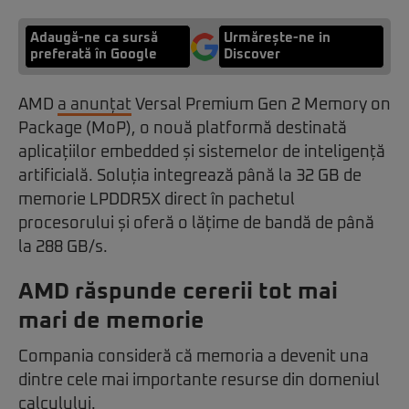
Adaugă-ne ca sursă
Urmărește-ne in
preferată în Google
Discover
AMD
a anunțat
Versal Premium Gen 2 Memory on
Package (MoP), o nouă platformă destinată
aplicațiilor embedded și sistemelor de inteligență
artificială. Soluția integrează până la 32 GB de
memorie LPDDR5X direct în pachetul
procesorului și oferă o lățime de bandă de până
la 288 GB/s.
AMD răspunde cererii tot mai
mari de memorie
Compania consideră că memoria a devenit una
dintre cele mai importante resurse din domeniul
calculului.