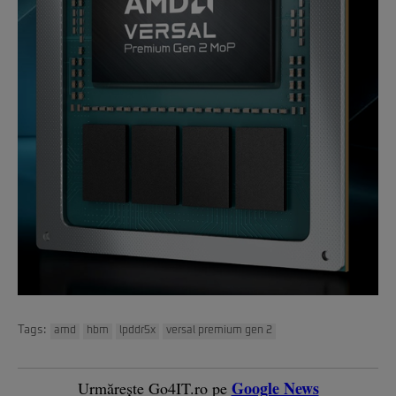
Tags:
amd
hbm
lpddr5x
versal premium gen 2
Google News
Urmărește Go4IT.ro pe