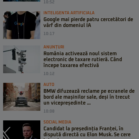
10:52
INTELIGENTA ARTIFICIALA
Google mai pierde patru cercetători de
vârf din domeniul IA
10:17
ANUNȚURI
România activează noul sistem
electronic de taxare rutieră. Când
începe taxarea efectivă
10:12
AUTO
BMW difuzează reclame pe ecranele de
bord ale mașinilor sale, deși în trecut
un vicepreședinte ...
10:08
SOCIAL MEDIA
Candidat la președinția Franței, în
dispută directă cu Elon Musk. Se cere