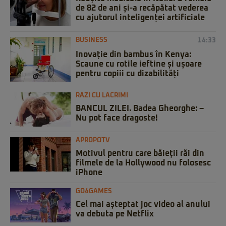
de 82 de ani și-a recăpătat vederea
cu ajutorul inteligenței artificiale
BUSINESS
14:33
Inovație din bambus în Kenya:
Scaune cu rotile ieftine și ușoare
pentru copiii cu dizabilități
RAZI CU LACRIMI
BANCUL ZILEI. Badea Gheorghe: –
Nu pot face dragoste!
APROPOTV
Motivul pentru care băieții răi din
filmele de la Hollywood nu folosesc
iPhone
GO4GAMES
Cel mai așteptat joc video al anului
va debuta pe Netflix