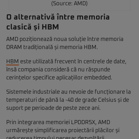
(Source: AMD)
O alternativă între memoria
clasică și HBM
AMD poziționează noua soluție între memoria
DRAM tradițională și memoria HBM.
HBM
este utilizată frecvent în centrele de date,
însă compania consideră că nu răspunde
cerințelor specifice aplicațiilor embedded.
Sistemele industriale au nevoie de funcționare la
temperaturi de până la -40 de grade Celsius și de
suport pe perioade de peste zece ani.
Prin integrarea memoriei LPDDR5X, AMD
urmărește simplificarea proiectării plăcilor și
reducerea timpului necesar dezvoltării