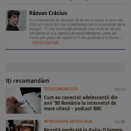
Răzvan Crăciun
Cu o experiență de aproape 30 de ani în presă, în luna mai
2025 am ajuns din nou în domeniul care m-a pasionat de la
început - IT. Cea mai lungă perioadă (mai mult de 15 ani)
am petrecut-o la agenția de presă Mediafax, unde am
trecut prin piața de capital și IT. Am publicat și în Ziarul ...
citește mai mult
Iți recomandăm
TELECOMUNICAȚII
15:14
Cum au conectat adolescenții din
anii ’90 România la internetul de
mare viteză – podcast BBC
INTELIGENTA ARTIFICIALA
14:38
Reușită medicală în Italia: O femeie