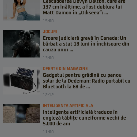
Cascadoarea Devyn Dalton, care are
137 cm înălțime, a fost dublura lui
Matt Damon în „Odiseea”: ...
15:00
JOCURI
Eroare judiciară gravă în Canada: Un
bărbat a stat 18 luni în închisoare din
cauza unui ...
13:00
OFERTE DIN MAGAZINE
Gadgetul pentru grădină cu panou
solar de la Dedeman: Radio portabil cu
Bluetooth la 68 de ...
12:12
INTELIGENTA ARTIFICIALA
Inteligența artificială traduce în
engleză tăblițe cuneiforme vechi de
5.000 de ani
11:00