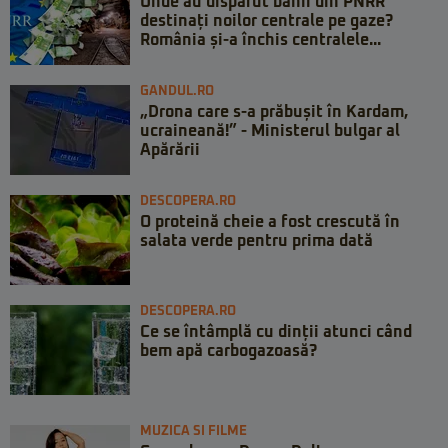
Unde au dispărut banii din PNRR
destinați noilor centrale pe gaze?
România și-a închis centralele...
GANDUL.RO
„Drona care s-a prăbușit în Kardam,
ucraineană!” - Ministerul bulgar al
Apărării
DESCOPERA.RO
O proteină cheie a fost crescută în
salata verde pentru prima dată
DESCOPERA.RO
Ce se întâmplă cu dinții atunci când
bem apă carbogazoasă?
MUZICA SI FILME