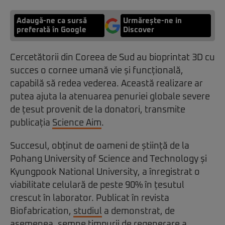
Adaugă-ne ca sursă
Urmărește-ne in
preferată în Google
Discover
Cercetătorii din Coreea de Sud au bioprintat 3D cu
succes o cornee umană vie și funcțională,
capabilă să redea vederea. Această realizare ar
putea ajuta la atenuarea penuriei globale severe
de țesut provenit de la donatori, transmite
publicația
Science Aim
.
Succesul, obținut de oameni de știință de la
Pohang University of Science and Technology și
Kyungpook National University, a înregistrat o
viabilitate celulară de peste 90% în țesutul
crescut în laborator. Publicat în revista
Biofabrication,
studiul
a demonstrat, de
asemenea, semne timpurii de regenerare a