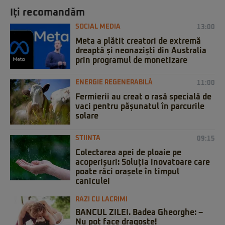
Iți recomandăm
SOCIAL MEDIA
13:00
Meta a plătit creatori de extremă
dreaptă și neonaziști din Australia
prin programul de monetizare
ENERGIE REGENERABILĂ
11:00
Fermierii au creat o rasă specială de
vaci pentru pășunatul în parcurile
solare
STIINTA
09:15
Colectarea apei de ploaie pe
acoperișuri: Soluția inovatoare care
poate răci orașele în timpul
caniculei
RAZI CU LACRIMI
BANCUL ZILEI. Badea Gheorghe: –
Nu pot face dragoste!