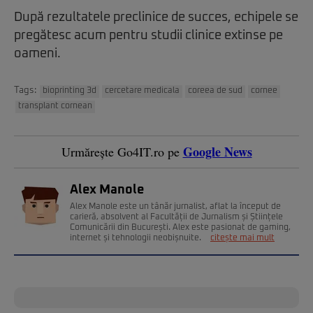
După rezultatele preclinice de succes, echipele se
pregătesc acum pentru studii clinice extinse pe
oameni.
Tags:
bioprinting 3d
cercetare medicala
coreea de sud
cornee
transplant cornean
Google News
Urmărește Go4IT.ro pe
Alex Manole
Alex Manole este un tânăr jurnalist, aflat la început de
carieră, absolvent al Facultății de Jurnalism și Științele
Comunicării din București. Alex este pasionat de gaming,
internet și tehnologii neobișnuite.
citește mai mult