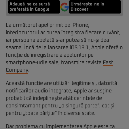
Adaugă-ne ca sursă
Urmărește-ne in
preferată în Google
Discover
La următorul apel primit pe iPhone,
interlocutorul ar putea înregistra fiecare cuvânt,
iar persoana apelată s-ar putea să nu-și dea
seama. Încă de la lansarea iOS 18.1, Apple oferă o
funcție de înregistrare a apelurilor pe
smartphone-urile sale, transmite revista
Fast
Company
.
Această funcție are utilizări legitime și, datorită
notificărilor audio integrate, Apple ar susține
probabil că îndeplinește atât cerințele de
consimțământ pentru „o singură parte”, cât și
pentru „toate părțile” în diverse state.
Dar problema cu implementarea
Apple
este că