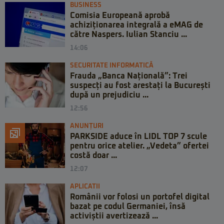
BUSINESS
Comisia Europeană aprobă
achiziționarea integrală a eMAG de
către Naspers. Iulian Stanciu ...
14:06
SECURITATE INFORMATICĂ
Frauda „Banca Națională”: Trei
suspecți au fost arestați la București
după un prejudiciu ...
12:56
ANUNȚURI
PARKSIDE aduce în LIDL TOP 7 scule
pentru orice atelier. „Vedeta” ofertei
costă doar ...
12:07
APLICATII
Românii vor folosi un portofel digital
bazat pe codul Germaniei, însă
activiștii avertizează ...