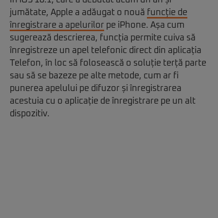
În iOS 18.1, care a debutat acum un an și
jumătate, Apple a adăugat o nouă
funcție de
înregistrare a apelurilor
pe iPhone. Așa cum
sugerează descrierea, funcția permite cuiva să
înregistreze un apel telefonic direct din aplicația
Telefon, în loc să folosească o soluție terță parte
sau să se bazeze pe alte metode, cum ar fi
punerea apelului pe difuzor și înregistrarea
acestuia cu o aplicație de înregistrare pe un alt
dispozitiv.