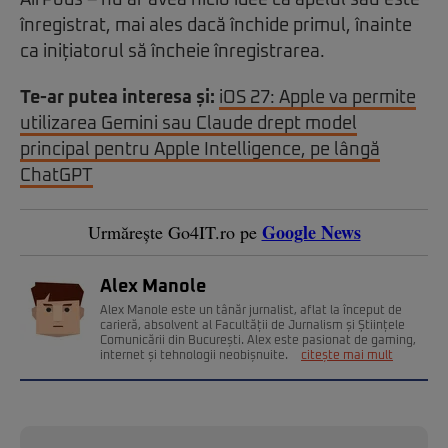
AirPods – nu ar avea nicio idee că apelul său este
înregistrat, mai ales dacă închide primul, înainte
ca inițiatorul să încheie înregistrarea.
Te-ar putea interesa și:
iOS 27: Apple va permite
utilizarea Gemini sau Claude drept model
principal pentru Apple Intelligence, pe lângă
ChatGPT
Google News
Urmărește Go4IT.ro pe
Alex Manole
Alex Manole este un tânăr jurnalist, aflat la început de
carieră, absolvent al Facultății de Jurnalism și Științele
Comunicării din București. Alex este pasionat de gaming,
internet și tehnologii neobișnuite.
citește mai mult