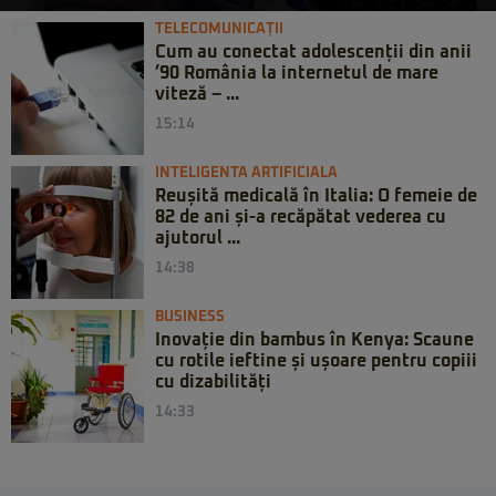
TELECOMUNICAȚII
Cum au conectat adolescenții din anii
’90 România la internetul de mare
viteză – ...
15:14
INTELIGENTA ARTIFICIALA
Reușită medicală în Italia: O femeie de
82 de ani și-a recăpătat vederea cu
ajutorul ...
14:38
BUSINESS
Inovație din bambus în Kenya: Scaune
cu rotile ieftine și ușoare pentru copiii
cu dizabilități
14:33