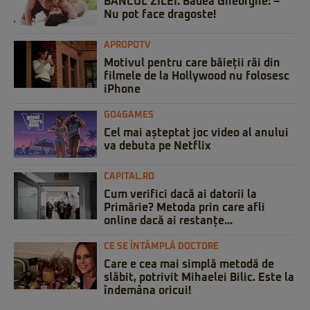
BANCUL ZILEI. Badea Gheorghe: –
Nu pot face dragoste!
APROPOTV
Motivul pentru care băieții răi din
filmele de la Hollywood nu folosesc
iPhone
GO4GAMES
Cel mai așteptat joc video al anului
va debuta pe Netflix
CAPITAL.RO
Cum verifici dacă ai datorii la
Primărie? Metoda prin care afli
online dacă ai restanțe...
CE SE ÎNTÂMPLĂ DOCTORE
Care e cea mai simplă metodă de
slăbit, potrivit Mihaelei Bilic. Este la
îndemâna oricui!