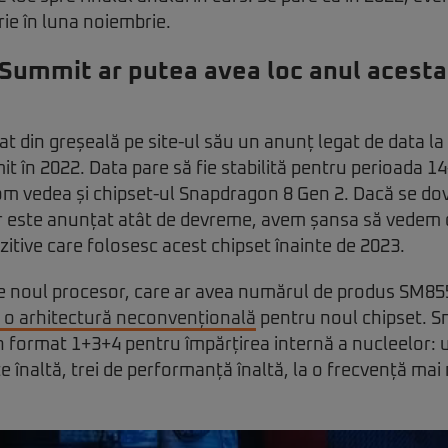
ie în luna noiembrie.
Summit ar putea avea loc anul acesta
t din greșeală pe site-ul său un anunț legat de data la
în 2022. Data pare să fie stabilită pentru perioada 1
m vedea și chipset-ul Snapdragon 8 Gen 2. Dacă se do
 este anunțat atât de devreme, avem șansa să vedem chi
itive care folosesc acest chipset înainte de 2023.
re noul procesor, care ar avea numărul de produs SM85
 o arhitectură neconvențională
pentru noul chipset. S
n format 1+3+4 pentru împărțirea internă a nucleelor: 
 înaltă, trei de performanță înaltă, la o frecvență mai 