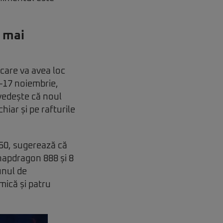
 mai
 care va avea loc
4-17 noiembrie,
vedește că noul
ar și pe rafturile
50, sugerează că
napdragon 888 și 8
unul de
mică și patru