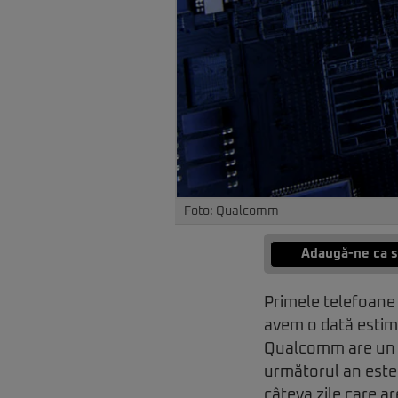
Foto: Qualcomm
Adaugă-ne ca s
Primele telefoane 
avem o dată estim
Qualcomm are un pr
următorul an este
câteva zile care ar