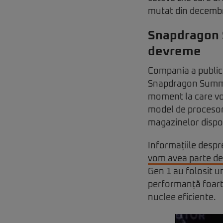
mutat din decembr
Snapdragon 
devreme
Compania a publica
Snapdragon Summit 
moment la care vo
model de procesor
magazinelor dispoz
Informațiile desp
vom avea parte de
Gen 1 au folosit u
performanță foarte
nuclee eficiente.