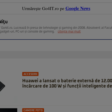
Google News
Urmărește Go4IT.ro pe
Niţu
 Go4it.ro. Lucrează în presa de tehnologie și gaming din 2008. Absolvent al Facult
gadget-uri, PC-uri și console de gaming.
citește mai mult
ACCESORII
Huawei a lansat o baterie externă de 12.0
încărcare de 100 W și funcții inteligente de
CAMERE FOTO