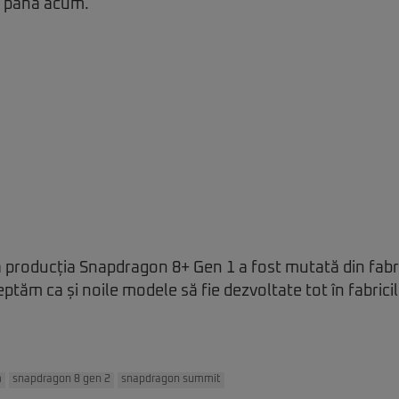
și până acum.
ă producția Snapdragon 8+ Gen 1 a fost mutată din fabr
ptăm ca și noile modele să fie dezvoltate tot în fabrici
m
snapdragon 8 gen 2
snapdragon summit