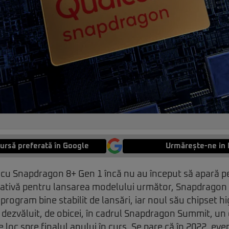
ursă preferată în Google
Urmărește-ne in 
cu Snapdragon 8+ Gen 1 încă nu au început să apară pe 
ativă pentru lansarea modelului următor, Snapdragon 
ogram bine stabilit de lansări, iar noul său chipset h
 dezvăluit, de obicei, în cadrul Snapdragon Summit, u
e loc spre finalul anului în curs. Se pare că în 2022, ev