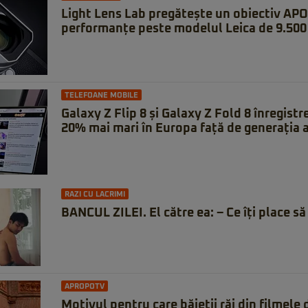
Light Lens Lab pregătește un obiectiv APO
performanțe peste modelul Leica de 9.500 
TELEFOANE MOBILE
Galaxy Z Flip 8 și Galaxy Z Fold 8 înregistr
20% mai mari în Europa față de generația 
RAZI CU LACRIMI
BANCUL ZILEI. El către ea: – Ce îți place să 
APROPOTV
Motivul pentru care băieții răi din filmele