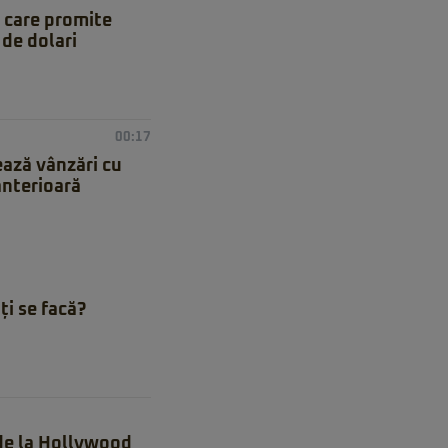
 care promite
de dolari
00:17
ează vânzări cu
anterioară
ți se facă?
 de la Hollywood