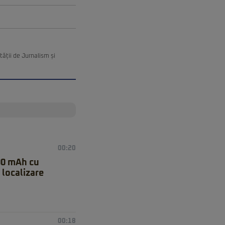
ății de Jurnalism și
00:20
00 mAh cu
 localizare
00:18