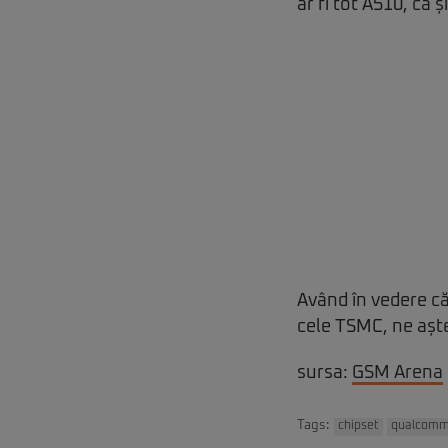
ar fi tot A510, ca 
Având în vedere c
cele TSMC, ne aște
sursa:
GSM Arena
Tags:
chipset
qualcom