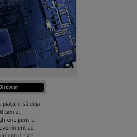
Discover
piață, însă deja
8 Gen 2.
igh-end pentru
n eveniment de
enimentul este