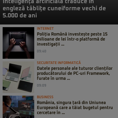
Inteligența artificială traduce în
engleză tăblițe cuneiforme vechi de
5.000 de ani
INTERNET
Poliția Română investește peste 15
milioane de lei într-o platformă de
investigații ...
09:40
SECURITATE INFORMATICĂ
Datele personale ale tuturor clienților
producătorului de PC-uri Framework,
furate în urma ...
09:09
BUSINESS
România, singura țară din Uniunea
Europeană care a tăiat bugetul pentru
cercetare în ...