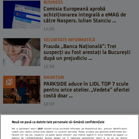
BUSINESS
Comisia Europeană aprobă
achiziționarea integrală a eMAG de
către Naspers. Iulian Stanciu ...
14:06
SECURITATE INFORMATICĂ
Frauda „Banca Națională”: Trei
suspecți au fost arestați la București
după un prejudiciu ...
12:56
ANUNȚURI
PARKSIDE aduce în LIDL TOP 7 scule
pentru orice atelier. „Vedeta” ofertei
costă doar ...
12:07
Nouă ne pasă ca datele tale personale să rămână confidențiale
Noi și partenerii noștri
1019
stocăm și/sau accesăm informații pe dispozitivul dvs., precum identificatorii
cookie unici pentru prelucrarea datelor cu caracter personal. Puteți accepta sau gestiona preferințele dvs.
făcând clic mai jos, respectiv vă puteți opune utilizării unui interes legitim în orice moment pe pagina cu
politica de confidențialitate. Aceste alegeri vor fi raportate partenerilor noștri și nu vă vor afecta