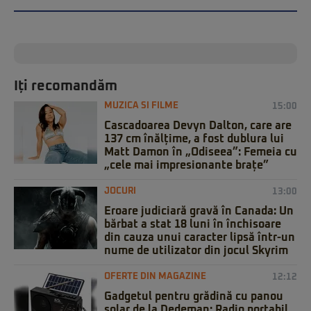
Iți recomandăm
MUZICA SI FILME
15:00
Cascadoarea Devyn Dalton, care are
137 cm înălțime, a fost dublura lui
Matt Damon în „Odiseea”: Femeia cu
„cele mai impresionante brațe”
JOCURI
13:00
Eroare judiciară gravă în Canada: Un
bărbat a stat 18 luni în închisoare
din cauza unui caracter lipsă într-un
nume de utilizator din jocul Skyrim
OFERTE DIN MAGAZINE
12:12
Gadgetul pentru grădină cu panou
solar de la Dedeman: Radio portabil