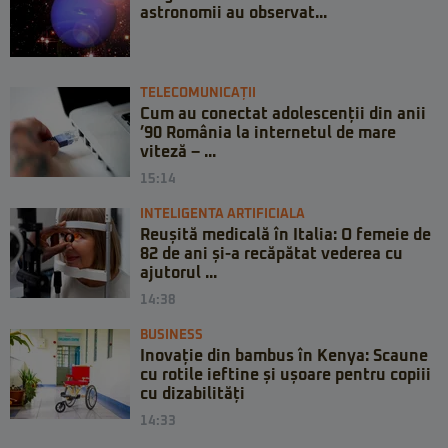
astronomii au observat...
TELECOMUNICAȚII
Cum au conectat adolescenții din anii
’90 România la internetul de mare
viteză – ...
15:14
INTELIGENTA ARTIFICIALA
Reușită medicală în Italia: O femeie de
82 de ani și-a recăpătat vederea cu
ajutorul ...
14:38
BUSINESS
Inovație din bambus în Kenya: Scaune
cu rotile ieftine și ușoare pentru copiii
cu dizabilități
14:33