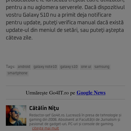
pentru a nu aglomera serverele. Dacă dispozitivul
vostru Galaxy S10 nu a primit deja notificare
pentru update, puteţi verifica manual dacă există
update-ul din meniul de setări, sau puteţi aştepta
câteva zile.
Tags:
android
galaxy note10
galaxy s10
one ui
samsung
smartphone
Google News
Urmărește Go4IT.ro pe
Cătălin Niţu
Redactor-șef Go4it.ro. Lucrează în presa de tehnologie și
gaming din 2008. Absolvent al Facultății de Jurnalism și
pasionat de gadget-uri, PC-uri și console de gaming.
citește mai mult