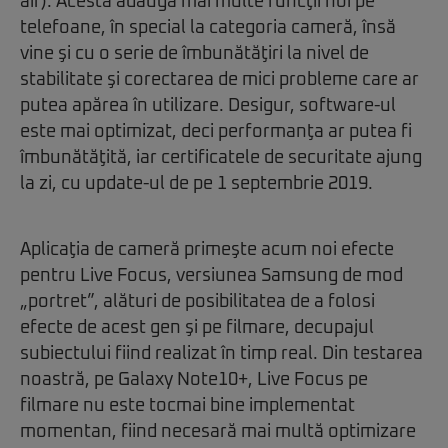
air). Acesta adaugă mai multe funcţii noi pe
telefoane, în special la categoria cameră, însă
vine şi cu o serie de îmbunătăţiri la nivel de
stabilitate şi corectarea de mici probleme care ar
putea apărea în utilizare. Desigur, software-ul
este mai optimizat, deci performanţa ar putea fi
îmbunătăţită, iar certificatele de securitate ajung
la zi, cu update-ul de pe 1 septembrie 2019.
Aplicaţia de cameră primeşte acum noi efecte
pentru Live Focus, versiunea Samsung de mod
„portret”, alături de posibilitatea de a folosi
efecte de acest gen şi pe filmare, decupajul
subiectului fiind realizat în timp real. Din testarea
noastră, pe Galaxy Note10+, Live Focus pe
filmare nu este tocmai bine implementat
momentan, fiind necesară mai multă optimizare