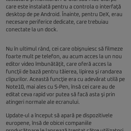
care este instalată pentru a controla o interfaţă
desktop de pe Android. Înainte, pentru DeX, erau
necesare periferice dedicate, care trebuiau
conectate la un dock.
Nu în ultimul rând, cei care obişnuiesc să filmeze
foarte mult pe telefon, au acum acces la un nou
editor video îmbunătăţit, care oferă acces la
funcţii de bază pentru tăierea, lipirea şi randarea
clipurilor. Această funcţie era cu adevărat utilă pe
Note10, mai ales cu S-Pen, însă cei care au de
editat ceva rapid vor putea să facă asta şi prin
atingeri normale ale ecranului.
Update-ul a început să apară pe dispozitivele
europene, însă de obicei companiile
producătoare le lansează treptat către utilizatori,