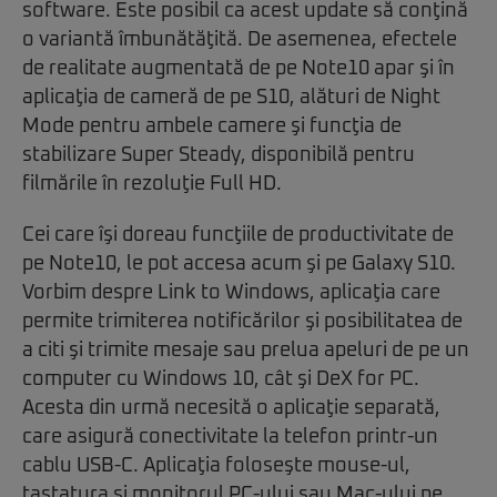
software. Este posibil ca acest update să conţină
o variantă îmbunătăţită. De asemenea, efectele
de realitate augmentată de pe Note10 apar şi în
aplicaţia de cameră de pe S10, alături de Night
Mode pentru ambele camere şi funcţia de
stabilizare Super Steady, disponibilă pentru
filmările în rezoluţie Full HD.
Cei care îşi doreau funcţiile de productivitate de
pe Note10, le pot accesa acum şi pe Galaxy S10.
Vorbim despre Link to Windows, aplicaţia care
permite trimiterea notificărilor şi posibilitatea de
a citi şi trimite mesaje sau prelua apeluri de pe un
computer cu Windows 10, cât şi DeX for PC.
Acesta din urmă necesită o aplicaţie separată,
care asigură conectivitate la telefon printr-un
cablu USB-C. Aplicaţia foloseşte mouse-ul,
tastatura şi monitorul PC-ului sau Mac-ului pe