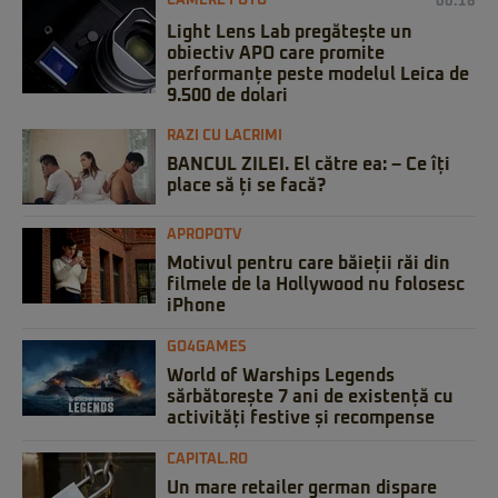
CAMERE FOTO
00:18
Light Lens Lab pregătește un
obiectiv APO care promite
performanțe peste modelul Leica de
9.500 de dolari
RAZI CU LACRIMI
BANCUL ZILEI. El către ea: – Ce îți
place să ți se facă?
APROPOTV
Motivul pentru care băieții răi din
filmele de la Hollywood nu folosesc
iPhone
GO4GAMES
World of Warships Legends
sărbătorește 7 ani de existență cu
activități festive și recompense
CAPITAL.RO
Un mare retailer german dispare