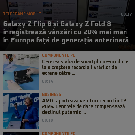
TELEFOANE MOBILE
00:17
Galaxy Z Flip 8 și Galaxy Z Fold 8
înregistrează vânzări cu 20% mai mari
în Europa față de generația anterioară
COMPONENTE PC
Cererea slabă de smartphone-uri duce
la o creștere record a livrărilor de
ecrane către ...
00:14
BUSINESS
AMD raportează venituri record în T2
2026. Centrele de date compensează
declinul puternic ...
00:10
COMPONENTE PC