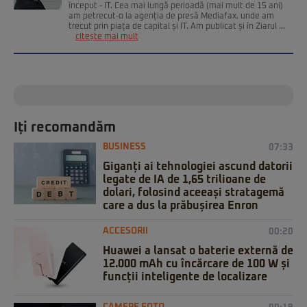
început - IT. Cea mai lungă perioadă (mai mult de 15 ani)
am petrecut-o la agenția de presă Mediafax, unde am
trecut prin piața de capital și IT. Am publicat și în Ziarul ...
citește mai mult
Iți recomandăm
BUSINESS
07:33
Giganți ai tehnologiei ascund datorii
legate de IA de 1,65 trilioane de
dolari, folosind aceeași stratagemă
care a dus la prăbușirea Enron
ACCESORII
00:20
Huawei a lansat o baterie externă de
12.000 mAh cu încărcare de 100 W și
funcții inteligente de localizare