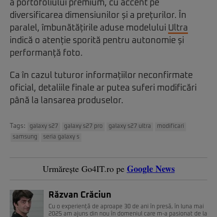
a portofoliului premium, cu accent pe
diversificarea dimensiunilor și a prețurilor. În
paralel, îmbunătățirile aduse modelului
Ultra
indică o atenție sporită pentru autonomie și
performanță foto.
Ca în cazul tuturor informațiilor neconfirmate
oficial, detaliile finale ar putea suferi modificări
până la lansarea produselor.
Tags:
galaxy s27
galaxy s27 pro
galaxy s27 ultra
modificari
samsung
seria galaxy s
Google News
Urmărește Go4IT.ro pe
Răzvan Crăciun
Cu o experiență de aproape 30 de ani în presă, în luna mai
2025 am ajuns din nou în domeniul care m-a pasionat de la