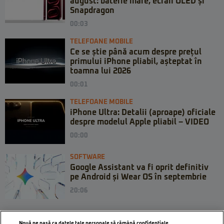
august: baterie mare, ecran OLED și
Snapdragon
00:03
TELEFOANE MOBILE
Ce se știe până acum despre prețul
primului iPhone pliabil, așteptat în
toamna lui 2026
00:01
TELEFOANE MOBILE
iPhone Ultra: Detalii (aproape) oficiale
despre modelul Apple pliabil – VIDEO
00:00
SOFTWARE
Google Assistant va fi oprit definitiv
pe Android și Wear OS în septembrie
20:06
Nouă ne pasă ca datele tale personale să rămână confidențiale