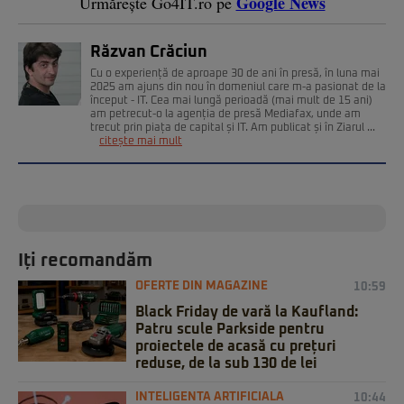
Google News
Urmărește Go4IT.ro pe
Răzvan Crăciun
Cu o experiență de aproape 30 de ani în presă, în luna mai
2025 am ajuns din nou în domeniul care m-a pasionat de la
început - IT. Cea mai lungă perioadă (mai mult de 15 ani)
am petrecut-o la agenția de presă Mediafax, unde am
trecut prin piața de capital și IT. Am publicat și în Ziarul ...
citește mai mult
Iți recomandăm
OFERTE DIN MAGAZINE
10:59
Black Friday de vară la Kaufland:
Patru scule Parkside pentru
proiectele de acasă cu prețuri
reduse, de la sub 130 de lei
INTELIGENTA ARTIFICIALA
10:44