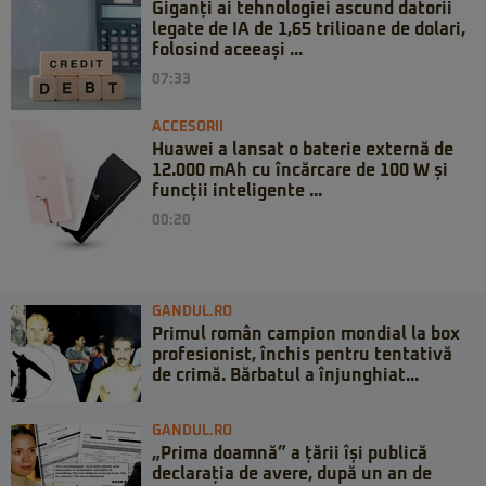
Giganți ai tehnologiei ascund datorii
legate de IA de 1,65 trilioane de dolari,
folosind aceeași ...
07:33
ACCESORII
Huawei a lansat o baterie externă de
12.000 mAh cu încărcare de 100 W și
funcții inteligente ...
00:20
GANDUL.RO
Primul român campion mondial la box
profesionist, închis pentru tentativă
de crimă. Bărbatul a înjunghiat...
GANDUL.RO
„Prima doamnă” a țării își publică
declarația de avere, după un an de