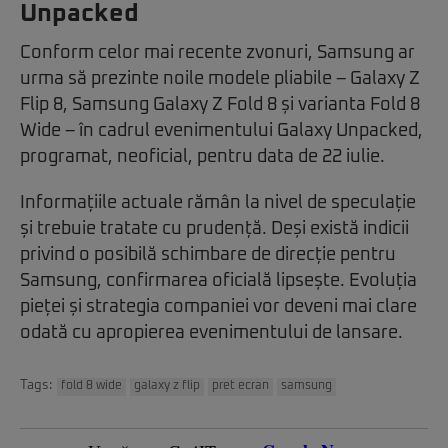
Unpacked
Conform celor mai recente zvonuri, Samsung ar
urma să prezinte noile modele pliabile – Galaxy Z
Flip 8, Samsung Galaxy Z Fold 8 și varianta Fold 8
Wide – în cadrul evenimentului Galaxy Unpacked,
programat, neoficial, pentru data de 22 iulie.
Informațiile actuale rămân la nivel de speculație
și trebuie tratate cu prudență. Deși există indicii
privind o posibilă schimbare de direcție pentru
Samsung, confirmarea oficială lipsește. Evoluția
pieței și strategia companiei vor deveni mai clare
odată cu apropierea evenimentului de lansare.
Tags:
fold 8 wide
galaxy z flip
pret ecran
samsung