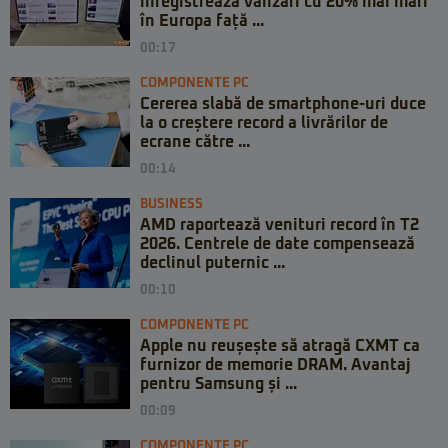
înregistrează vânzări cu 20% mai mari
în Europa față ...
00:17
COMPONENTE PC
Cererea slabă de smartphone-uri duce
la o creștere record a livrărilor de
ecrane către ...
00:14
BUSINESS
AMD raportează venituri record în T2
2026. Centrele de date compensează
declinul puternic ...
00:10
COMPONENTE PC
Apple nu reușește să atragă CXMT ca
furnizor de memorie DRAM. Avantaj
pentru Samsung și ...
00:09
COMPONENTE PC