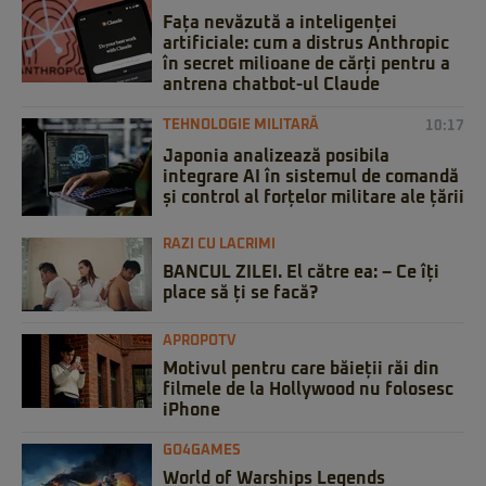
Fața nevăzută a inteligenței
artificiale: cum a distrus Anthropic
în secret milioane de cărți pentru a
antrena chatbot-ul Claude
TEHNOLOGIE MILITARĂ
10:17
Japonia analizează posibila
integrare AI în sistemul de comandă
și control al forțelor militare ale țării
RAZI CU LACRIMI
BANCUL ZILEI. El către ea: – Ce îți
place să ți se facă?
APROPOTV
Motivul pentru care băieții răi din
filmele de la Hollywood nu folosesc
iPhone
GO4GAMES
World of Warships Legends