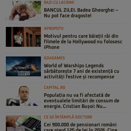
RAZI CU LACRIMI
BANCUL ZILEI. Badea Gheorghe: –
Nu pot face dragoste!
APROPOTV
Motivul pentru care băieții răi din
filmele de la Hollywood nu folosesc
iPhone
GO4GAMES
World of Warships Legends
sărbătorește 7 ani de existență cu
activități festive și recompense
CAPITAL.RO
Populația nu va fi afectată de
eventualele limitări de consum de
energie. Cristian Bușoi: Nu...
CE SE ÎNTÂMPLĂ DOCTORE
Cei 900.000 de pensionari români
care pierd 125 de lei în 2026. Cine