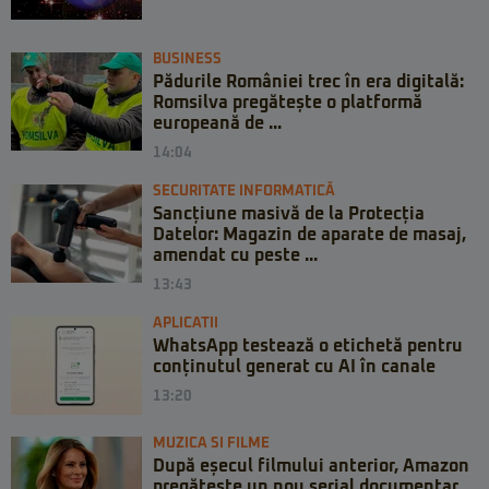
BUSINESS
Pădurile României trec în era digitală:
Romsilva pregătește o platformă
europeană de ...
14:04
SECURITATE INFORMATICĂ
Sancțiune masivă de la Protecția
Datelor: Magazin de aparate de masaj,
amendat cu peste ...
13:43
APLICATII
WhatsApp testează o etichetă pentru
conținutul generat cu AI în canale
13:20
MUZICA SI FILME
După eșecul filmului anterior, Amazon
pregătește un nou serial documentar