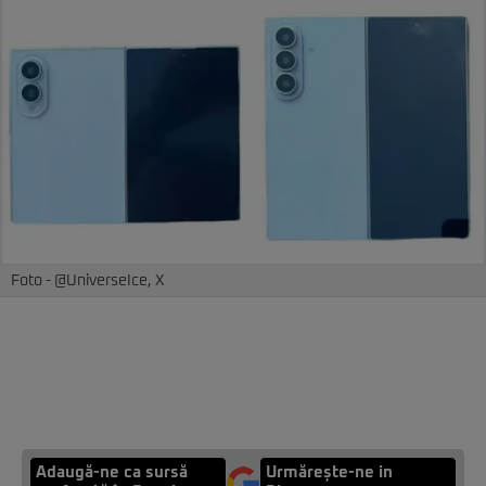
Foto - @UniverseIce, X
Adaugă-ne ca sursă
Urmărește-ne in