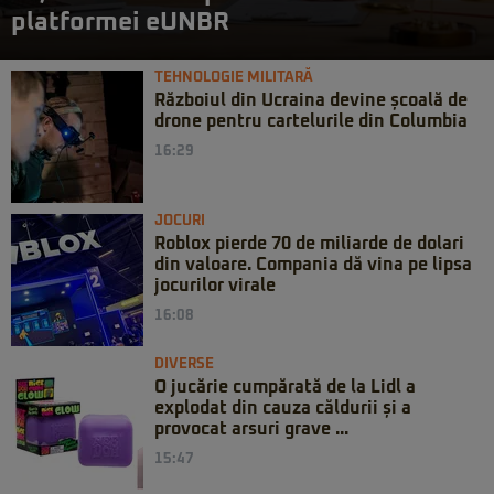
platformei eUNBR
TEHNOLOGIE MILITARĂ
Războiul din Ucraina devine școală de
drone pentru cartelurile din Columbia
16:29
JOCURI
Roblox pierde 70 de miliarde de dolari
din valoare. Compania dă vina pe lipsa
jocurilor virale
16:08
DIVERSE
O jucărie cumpărată de la Lidl a
explodat din cauza căldurii și a
provocat arsuri grave ...
15:47