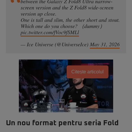
between the Galaxy Z Fold8 Ultra narrow-
screen version and the Z Fold8 wide-screen
version up close.
One is tall and slim, the other short and stout.
Which one do you choose? ​​​（dummy）
pic.twitter.com/fVoc9fSMLl
— Ice Universe (@UniverseIce)
May 31, 2026
Citește articolul
Un nou format pentru seria Fold