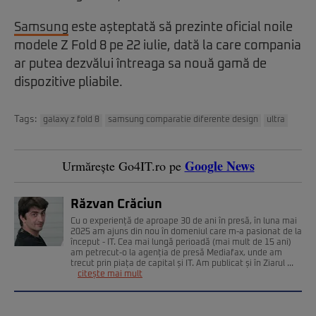
Samsung
este așteptată să prezinte oficial noile
modele Z Fold 8 pe 22 iulie, dată la care compania
ar putea dezvălui întreaga sa nouă gamă de
dispozitive pliabile.
Tags:
galaxy z fold 8
samsung comparatie diferente design
ultra
Google News
Urmărește Go4IT.ro pe
Răzvan Crăciun
Cu o experiență de aproape 30 de ani în presă, în luna mai
2025 am ajuns din nou în domeniul care m-a pasionat de la
început - IT. Cea mai lungă perioadă (mai mult de 15 ani)
am petrecut-o la agenția de presă Mediafax, unde am
trecut prin piața de capital și IT. Am publicat și în Ziarul ...
citește mai mult