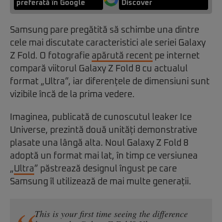
preferată în Google
Discover
Samsung pare pregătită să schimbe una dintre
cele mai discutate caracteristici ale seriei Galaxy
Z Fold. O fotografie
apărută recent
pe internet
compară viitorul Galaxy Z Fold 8 cu actualul
format „Ultra”, iar diferențele de dimensiuni sunt
vizibile încă de la prima vedere.
Imaginea, publicată de cunoscutul leaker Ice
Universe, prezintă două unități demonstrative
plasate una lângă alta. Noul Galaxy Z Fold 8
adoptă un format mai lat, în timp ce versiunea
„
Ultra
” păstrează designul îngust pe care
Samsung îl utilizează de mai multe generații.
This is your first time seeing the difference