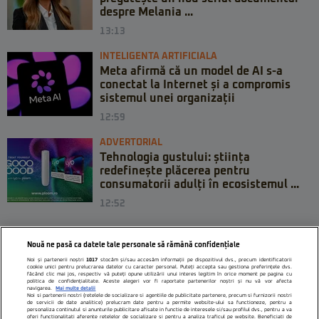
despre Melania ...
13:13
INTELIGENTA ARTIFICIALA
Meta afirmă că un model de AI s-a
conectat la Internet și a compromis
sistemul unei organizații
12:59
ADVERTORIAL
Tehnologia gustului: știința
redefinește plăcerea pentru
consumatorii adulți în ecosistemul ...
12:52
Nouă ne pasă ca datele tale personale să rămână confidențiale
Noi și partenerii noștri
1017
stocăm și/sau accesăm informații pe dispozitivul dvs., precum identificatorii
cookie unici pentru prelucrarea datelor cu caracter personal. Puteți accepta sau gestiona preferințele dvs.
făcând clic mai jos, respectiv vă puteți opune utilizării unui interes legitim în orice moment pe pagina cu
politica de confidențialitate. Aceste alegeri vor fi raportate partenerilor noștri și nu vă vor afecta
navigarea.
Mai multe detalii
Noi si partenerii nostri (retelele de socializare si agentiile de publicitate partenere, precum si furnizorii nostri
de servicii de date analitice) prelucram date pentru a permite website-ului sa functioneze, pentru a
personaliza continutul si anunturile publicitare afisate in functie de interesele si/sau profilul dvs., pentru a va
oferi functionalitati aferente retelelor de socializare si pentru a analiza traficul pe website. Beneficiati de