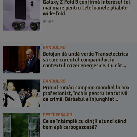
Galaxy Z Fold 8 confirmă interesul tot
mai mare pentru telefoanele pliabile
wide-fold
00:05
GANDUL.RO
Bolojan dă undă verde Transelectrica
să taie curentul companiilor, în
contextul crizei energetice. Cu cât...
GANDUL.RO
Primul român campion mondial la box
profesionist, închis pentru tentativă
de crimă. Bărbatul a înjunghiat...
DESCOPERA.RO
Ce se întâmplă cu dinții atunci când
bem apă carbogazoasă?