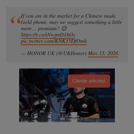
If you are in the market for a Chinese made
Gold phone, may we suggest something a little
more… premium? 😉
https://t.co/iNwjmD1bOs
pic.twitter.com/KNK35DfOmh
— HONOR UK (@UKHonor)
May 15, 2026
Citește articolul