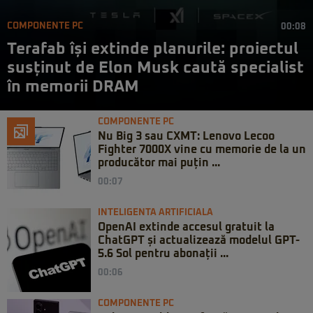
COMPONENTE PC
00:08
Terafab își extinde planurile: proiectul
susținut de Elon Musk caută specialist
în memorii DRAM
COMPONENTE PC
Nu Big 3 sau CXMT: Lenovo Lecoo
Fighter 7000X vine cu memorie de la un
producător mai puțin ...
00:07
INTELIGENTA ARTIFICIALA
OpenAI extinde accesul gratuit la
ChatGPT și actualizează modelul GPT-
5.6 Sol pentru abonații ...
00:06
COMPONENTE PC