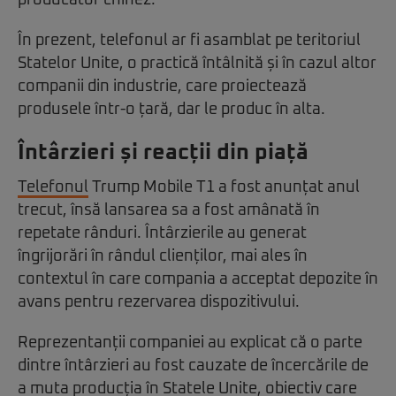
producător chinez.
În prezent, telefonul ar fi asamblat pe teritoriul
Statelor Unite, o practică întâlnită și în cazul altor
companii din industrie, care proiectează
produsele într-o țară, dar le produc în alta.
Întârzieri și reacții din piață
Telefonul
Trump Mobile T1 a fost anunțat anul
trecut, însă lansarea sa a fost amânată în
repetate rânduri. Întârzierile au generat
îngrijorări în rândul clienților, mai ales în
contextul în care compania a acceptat depozite în
avans pentru rezervarea dispozitivului.
Reprezentanții companiei au explicat că o parte
dintre întârzieri au fost cauzate de încercările de
a muta producția în Statele Unite, obiectiv care