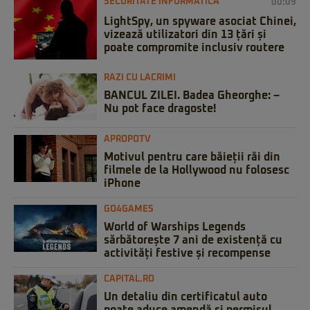
SECURITATE INFORMATICĂ
00:09
LightSpy, un spyware asociat Chinei,
vizează utilizatori din 13 țări și
poate compromite inclusiv routere
RAZI CU LACRIMI
BANCUL ZILEI. Badea Gheorghe: –
Nu pot face dragoste!
APROPOTV
Motivul pentru care băieții răi din
filmele de la Hollywood nu folosesc
iPhone
GO4GAMES
World of Warships Legends
sărbătorește 7 ani de existență cu
activități festive și recompense
CAPITAL.RO
Un detaliu din certificatul auto