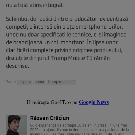
nu a fost atins integral.
Schimbul de replici dintre producători evidențiază
competiția intensă din piața smartphone-urilor,
unde nu doar specificațiile tehnice, ci și imaginea
de brand joacă un rol important. În lipsa unor
clarificări complete privind originea produsului,
discuțiile din jurul Trump Mobile T1 rămân
deschise.
Tags:
disputa
honor
trump mobile t1
Google News
Urmărește Go4IT.ro pe
Răzvan Crăciun
Cu o experiență de aproape 30 de ani în presă, în luna mai
2025 am ajuns din nou în domeniul care m-a pasionat de la
început - IT. Cea mai lungă perioadă (mai mult de 15 ani)