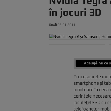
Nvidia Tegra
în jocuri 3D
Go4it
05.01.2011
Adaugă-ne ca s
Procesoarele mobil
smartphone şi tab
uimitoare în ceea 
cerinţele necesare
joculeţele 3D cu ca
telefoanelor mobi