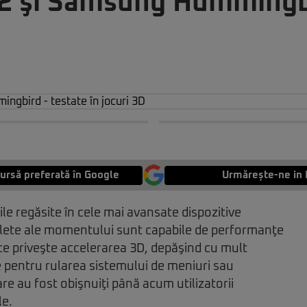
 2 şi Samsung Hummingb
ursă preferată în Google
Urmărește-ne in 
e regăsite în cele mai avansate dispozitive
lete ale momentului sunt capabile de performanţe
ce priveşte accelerarea 3D, depăşind cu mult
 pentru rularea sistemului de meniuri sau
re au fost obişnuiţi până acum utilizatorii
le.