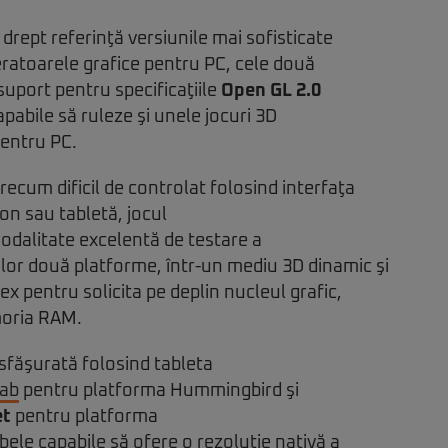
drept referinţă versiunile mai sofisticate
eratoarele grafice pentru PC, cele două
uport pentru specificaţiile
Open GL 2.0
capabile să ruleze şi unele jocuri 3D
pentru PC.
recum dificil de controlat folosind interfaţa
fon sau tabletă, jocul
odalitate excelentă de testare a
lor două platforme, într-un mediu 3D dinamic şi
ex pentru solicita pe deplin nucleul grafic,
moria RAM.
sfăşurată folosind tableta
Tab
pentru platforma Hummingbird şi
et
pentru platforma
bele capabile să ofere o rezoluţie nativă a