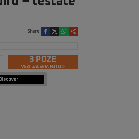
ird – testate
Share:
3 POZE
VEZI GALERIA FOTO »
Discover