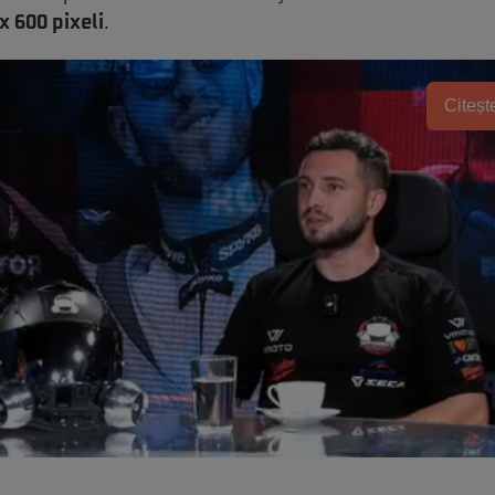
x 600 pixeli
.
Citește