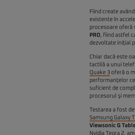
Fiind create având 
existente în accel
procesoare oferă s
PRO
, fiind astfel 
dezvoltate iniţial 
Chiar dacă este oa
tactilă a unui tele
Quake 3
oferă o m
performanţelor ce
suficient de compl
procesorul şi me
Testarea a fost de
Samsung Galaxy 
Viewsonic G Tabl
Nvidia Tegra 2
, am