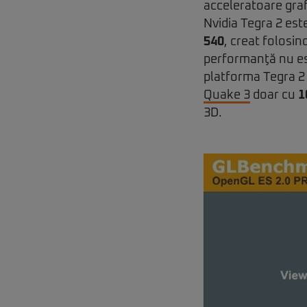
acceleratoare graf
Nvidia Tegra 2 est
540
, creat folosi
performanţă nu est
platforma Tegra 2 
Quake 3
doar cu
1
3D.