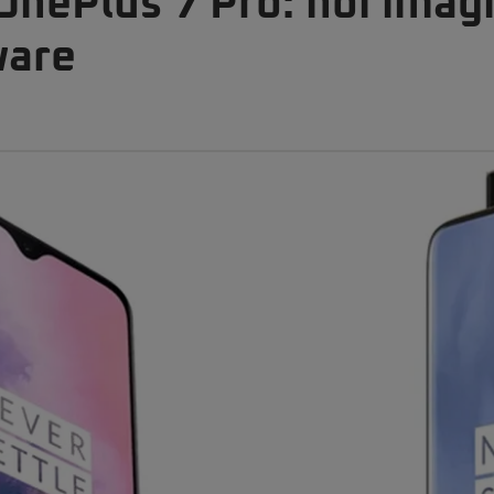
OnePlus 7 Pro: noi imagin
ware