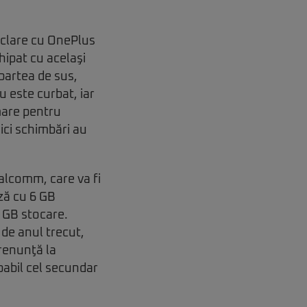
 clare cu OnePlus
hipat cu acelaşi
 partea de sus,
u este curbat, iar
 mare pentru
ici schimbări au
alcomm, care va fi
ază cu 6 GB
 GB stocare.
de anul trecut,
renunţă la
babil cel secundar