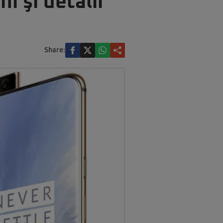
i şi detalii
Share: