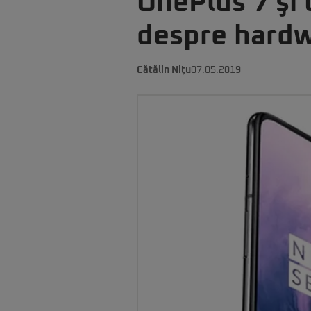
OnePlus 7 şi 
despre hard
Cătălin Niţu
07.05.2019