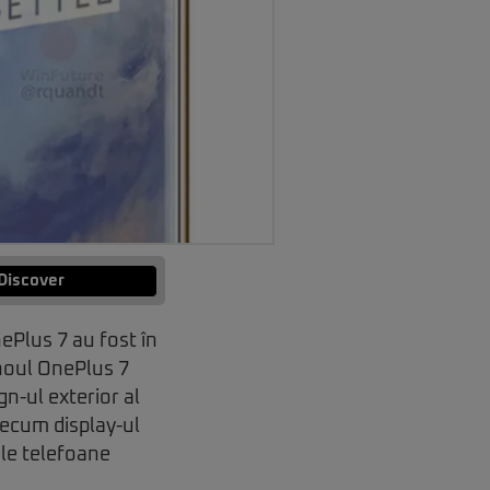
Discover
ePlus 7 au fost în
 noul OnePlus 7
n-ul exterior al
recum display-ul
ele telefoane