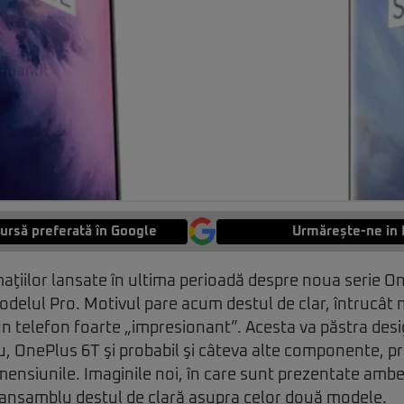
ursă preferată în Google
Urmărește-ne in 
aţiilor lansate în ultima perioadă despre noua serie On
odelul Pro. Motivul pare acum destul de clar, întrucât
un telefon foarte „impresionant”. Acesta va păstra desig
, OnePlus 6T şi probabil şi câteva alte componente, p
imensiunile. Imaginile noi, în care sunt prezentate amb
e ansamblu destul de clară asupra celor două modele.