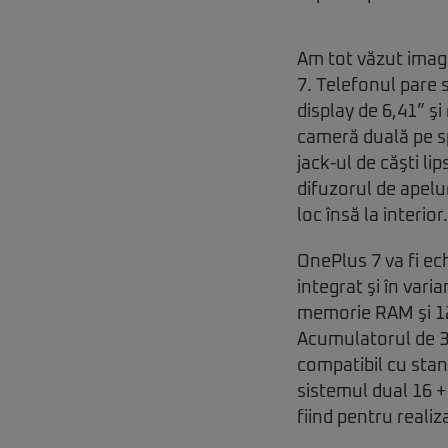
Am tot văzut imagi
7. Telefonul pare s
display de 6,41” şi
cameră duală pe sp
jack-ul de căşti li
difuzorul de apelu
loc însă la interior.
OnePlus 7 va fi ec
integrat şi în vari
memorie RAM şi 128
Acumulatorul de 3.
compatibil cu sta
sistemul dual 16 +
fiind pentru realiz