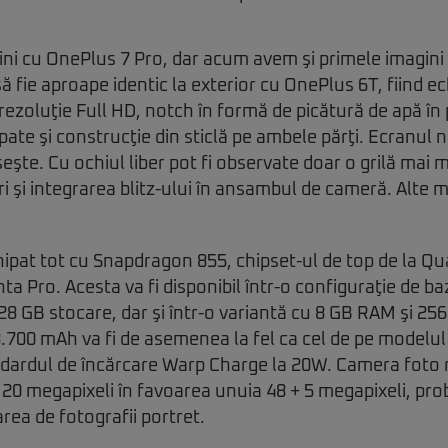
ni cu OnePlus 7 Pro, dar acum avem şi primele imagini
ă fie aproape identic la exterior cu OnePlus 6T, fiind ec
 rezoluţie Full HD, notch în formă de picătură de apă în
ate şi construcţie din sticlă pe ambele părţi. Ecranul n
pseşte. Cu ochiul liber pot fi observate doar o grilă mai
ri şi integrarea blitz-ului în ansambul de cameră. Alte m
hipat tot cu Snapdragon 855, chipset-ul de top de la Qu
anta Pro. Acesta va fi disponibil într-o configuraţie de b
 GB stocare, dar şi într-o variantă cu 8 GB RAM şi 256
700 mAh va fi de asemenea la fel ca cel de pe modelul 
ndardul de încărcare Warp Charge la 20W. Camera foto 
 20 megapixeli în favoarea unuia 48 + 5 megapixeli, pro
area de fotografii portret.