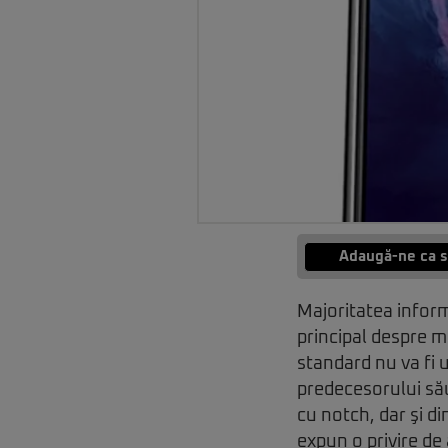
Adaugă-ne ca s
Majoritatea inform
principal despre m
standard nu va fi 
predecesorului său
cu notch, dar şi d
expun o privire d