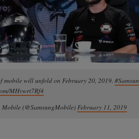
of mobile will unfold on February 20, 2019.
#Samsun
r.com/MHvwrt7Rf4
 Mobile (@SamsungMobile)
February 11, 2019