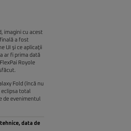
, imagini cu acest
finală a fost
 UI şi ce aplicaţii
a ar fi prima dată
 FlexPai Royole
sfăcut.
alaxy Fold (încă nu
eclipsa total
te de evenimentul
 tehnice, data de