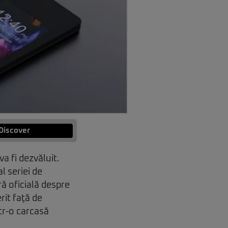
Discover
a fi dezvăluit.
l seriei de
ă oficială despre
rit faţă de
tr-o carcasă