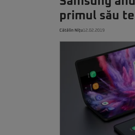
Samsung anun
primul său te
Cătălin Niţu
12.02.2019