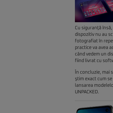
Cu siguranţă însă,
dispozitiv nu au s
fotografiat în repe
practice va avea ac
când vedem un disp
fiind livrat cu so
În concluzie, mai 
ştim exact cum se 
lansarea modelelor
UNPACKED.