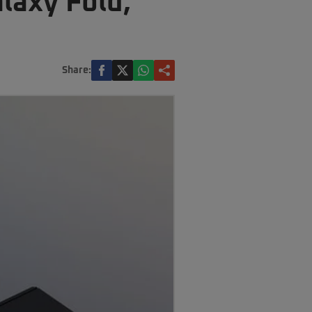
laxy Fold,
Share: