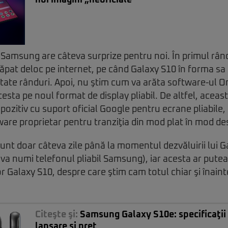
noi imagini „neoficiale”
 Samsung are câteva surprize pentru noi. În primul rând
căpat deloc pe internet, pe când Galaxy S10 în forma sa 
tate rânduri. Apoi, nu ştim cum va arăta software-ul One
esta pe noul format de display pliabil. De altfel, aceast
ozitiv cu suport oficial Google pentru ecrane pliabile,
ftware proprietar pentru tranziţia din mod plat în mod de
sunt doar câteva zile până la momentul dezvăluirii lui G
va numi telefonul pliabil Samsung), iar acesta ar putea 
 Galaxy S10, despre care ştim cam totul chiar şi înain
Citeşte şi:
Samsung Galaxy S10e: specificaţii
lansare şi preţ