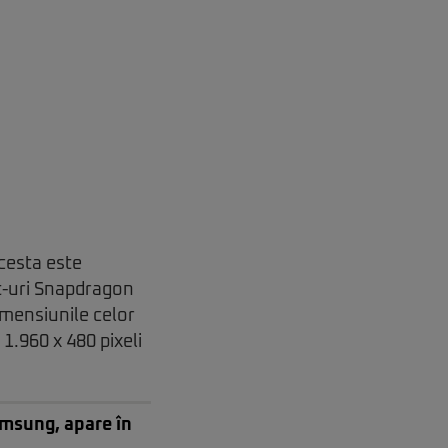
Acesta este
et-uri Snapdragon
imensiunile celor
 1.960 x 480 pixeli
amsung, apare în