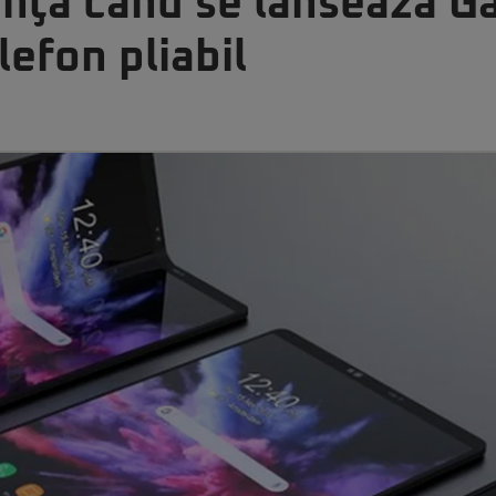
ţă când se lansează Ga
lefon pliabil