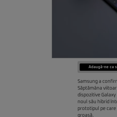
Adaugă-ne ca s
Samsung a confirma
Săptămâna viitoare
dispozitive Galaxy
noul său hibrid înt
prototipul pe care
groasă.