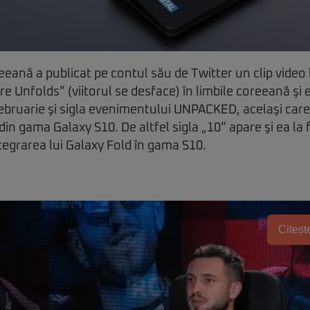
ană a publicat pe contul său de Twitter un clip video 
e Unfolds” (viitorul se desface) în limbile coreeană şi e
ebruarie şi sigla evenimentului UNPACKED, acelaşi care
n gama Galaxy S10. De altfel sigla „10” apare şi ea la f
egrarea lui Galaxy Fold în gama S10.
Citește