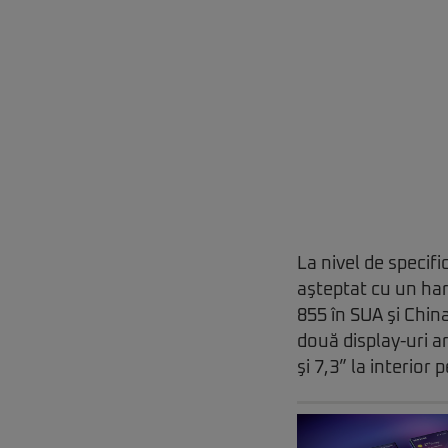
La nivel de specif
aşteptat cu un har
855 în SUA şi Chin
două display-uri ar
şi 7,3” la interior 