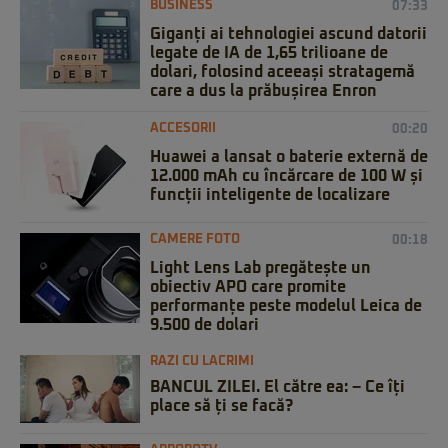
BUSINESS
07:33
Giganți ai tehnologiei ascund datorii
legate de IA de 1,65 trilioane de
dolari, folosind aceeași stratagemă
care a dus la prăbușirea Enron
ACCESORII
00:20
Huawei a lansat o baterie externă de
12.000 mAh cu încărcare de 100 W și
funcții inteligente de localizare
CAMERE FOTO
00:18
Light Lens Lab pregătește un
obiectiv APO care promite
performanțe peste modelul Leica de
9.500 de dolari
RAZI CU LACRIMI
BANCUL ZILEI. El către ea: – Ce îți
place să ți se facă?