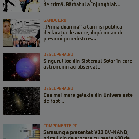
de crimă. Bărbatul a înjunghiat...
GANDUL.RO
„Prima doamnă” a țării își publică
declarația de avere, după un an de
presiuni jurnalistice....
DESCOPERA.RO
Singurul loc din Sistemul Solar în care
astronomii au observat...
DESCOPERA.RO
Cea mai mare galaxie din Univers este
de fapt...
COMPONENTE PC
Samsung a prezentat V10 BV-NAND,
primul cip de stocare cu peste 400 de