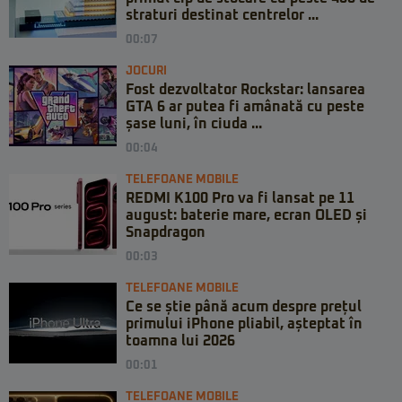
straturi destinat centrelor ...
00:07
JOCURI
Fost dezvoltator Rockstar: lansarea
GTA 6 ar putea fi amânată cu peste
șase luni, în ciuda ...
00:04
TELEFOANE MOBILE
REDMI K100 Pro va fi lansat pe 11
august: baterie mare, ecran OLED și
Snapdragon
00:03
TELEFOANE MOBILE
Ce se știe până acum despre prețul
primului iPhone pliabil, așteptat în
toamna lui 2026
00:01
TELEFOANE MOBILE