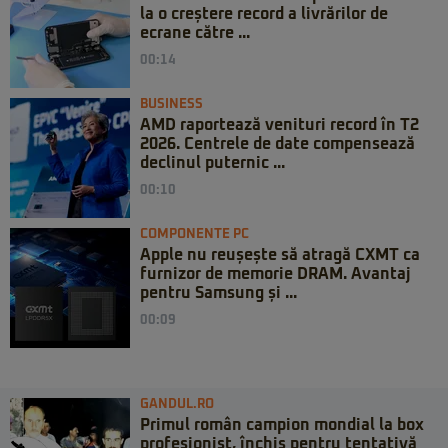
la o creștere record a livrărilor de
ecrane către ...
00:14
BUSINESS
AMD raportează venituri record în T2
2026. Centrele de date compensează
declinul puternic ...
00:10
COMPONENTE PC
Apple nu reușește să atragă CXMT ca
furnizor de memorie DRAM. Avantaj
pentru Samsung și ...
00:09
GANDUL.RO
Primul român campion mondial la box
profesionist, închis pentru tentativă