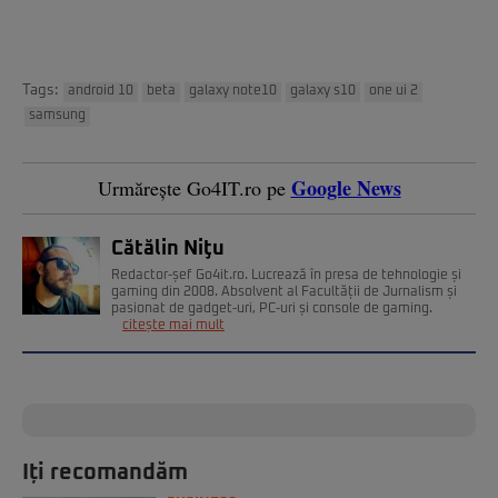
Tags:
android 10
beta
galaxy note10
galaxy s10
one ui 2
samsung
Google News
Urmărește Go4IT.ro pe
Cătălin Niţu
Redactor-șef Go4it.ro. Lucrează în presa de tehnologie și
gaming din 2008. Absolvent al Facultății de Jurnalism și
pasionat de gadget-uri, PC-uri și console de gaming.
citește mai mult
Iți recomandăm