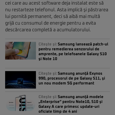
cei care au acest software deja instalat este să
nu restarteze telefonul. Asta implică şi păstrarea
lui pornită permanent, deci să aibă mai multă
grijă cu consumul de energie pentru a evita
descărcarea completă a acumulatorului.
Citeşte şi:
Samsung lansează patch-ul
pentru remedierea senzorului de
amprente, pe telefoanele Galaxy S10
şi Note 10
Citeşte şi:
Samsung anunţă Exynos
990, procesorul de pe Galaxy S11, şi
un nou modem 5G performant
Citeşte şi:
Samsung anunţă modele
„Enterprise” pentru Note10, S10 şi
Galaxy A care primesc update-uri
oficiale timp de 4 ani