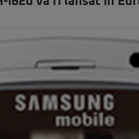
i620 va fi lansat în Eu