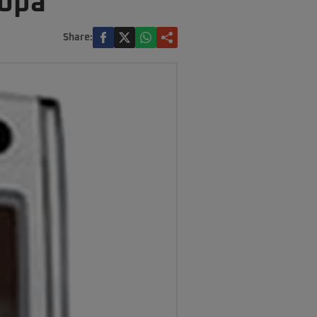
ropa
Share: