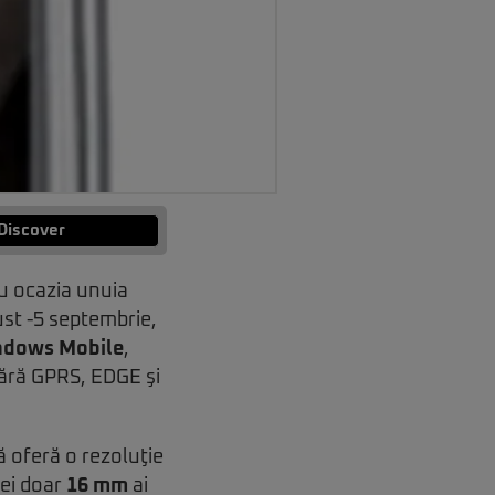
Discover
u ocazia unuia
st -5 septembrie,
ndows Mobile
,
mără GPRS, EDGE şi
ă oferă o rezoluţie
cei doar
16 mm
ai