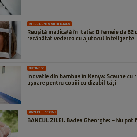
INTELIGENTA ARTIFICIALA
Reușită medicală în Italia: O femeie de 82 d
recăpătat vederea cu ajutorul inteligenței 
BUSINESS
Inovație din bambus în Kenya: Scaune cu rot
ușoare pentru copiii cu dizabilități
RAZI CU LACRIMI
BANCUL ZILEI. Badea Gheorghe: – Nu pot f