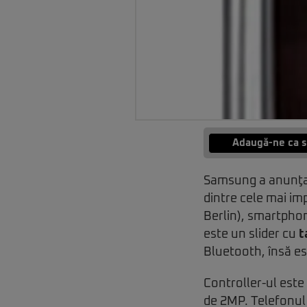
Adaugă-ne ca s
Samsung a anunţat 
dintre cele mai i
Berlin), smartpho
este un slider cu
t
Bluetooth, însă est
Controller-ul este
de 2MP. Telefonul 