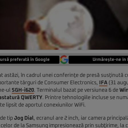
ursă preferată în Google
Urmărește-ne in 
astăzi, în cadrul unei conferinţe de presă susţinută c
mportante târguri de Consumer Electronics,
IFA
(31 augu
ne-ul
SGH-i620
. Terminalul bazat pe versiunea 6 de
Wi
astatură QWERTY
. Printre tehnologiile incluse se nu
e lipsit de aportul conexiunilor WiFi.
 de tip
Jog Dial
, ecranul are 2 inch, iar camera principal
celor de la Samsung impresionează prin subţirime, la 