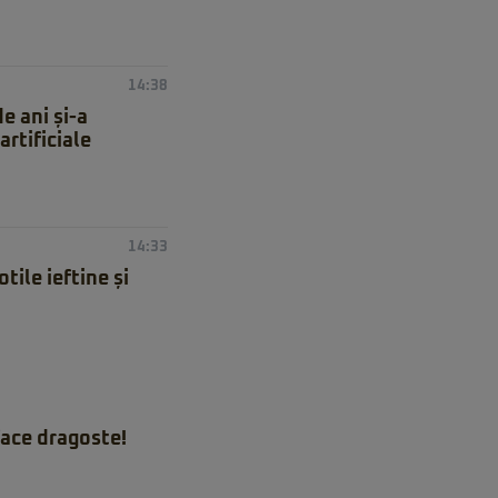
14:38
e ani și-a
artificiale
14:33
ile ieftine și
ace dragoste!