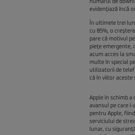
numărul de downloa
evidenţiază încă od
În ultimele trei lun
cu 85%, o creştere
pare că motivul p
pieţe emergente, cu
acum acces la sma
multe în special p
utilizatorii de te
că în viitor aceste 
Apple în schimb a
avansul pe care l-a
pentru Apple, fiin
serviciului de str
lunar, cu siguranţă