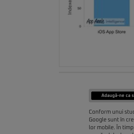
Adaugă-ne ca s
Conform unui studi
Google sunt în cre
lor mobile. În tim