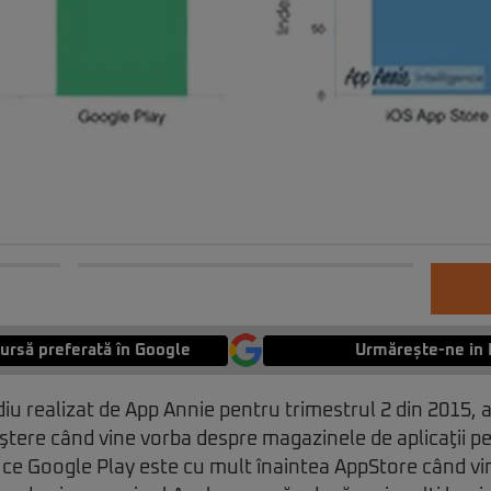
ursă preferată în Google
Urmărește-ne in 
u realizat de App Annie pentru trimestrul 2 din 2015, at
ştere când vine vorba despre magazinele de aplicaţii p
p ce Google Play este cu mult înaintea AppStore când vi