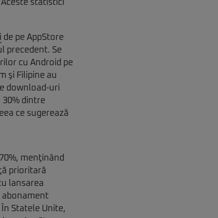
ceste statistici
i
de pe AppStore
ul precedent. Se
ilor cu Android pe
m şi Filipine au
ce download-uri
e 30% dintre
 ceea ce sugerează
u 70%, menţinând
ţă prioritară
cu lansarea
 pe abonament
 În Statele Unite,