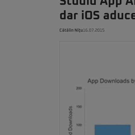
Studiu App An
dar iOS aduce
Cătălin Niţu
16.07.2015