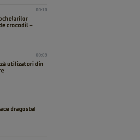
00:10
ochelarilor
de crocodil –
00:09
ă utilizatori din
re
ace dragoste!