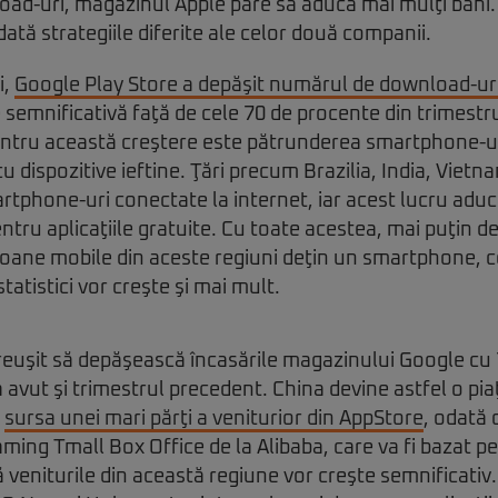
d-uri, magazinul Apple pare să aducă mai mulţi bani. A
ată strategiile diferite ale celor două companii.
i,
Google Play Store a depăşit numărul de download-ur
 semnificativă faţă de cele 70 de procente din trimestr
entru această creştere este pătrunderea smartphone-ur
 dispozitive ieftine. Ţări precum Brazilia, India, Vietna
rtphone-uri conectate la internet, iar acest lucru adu
entru aplicaţiile gratuite. Cu toate acestea, mai puţin d
lefoane mobile din aceste regiuni deţin un smartphone,
statistici vor creşte şi mai mult.
 reuşit să depăşească încasările magazinului Google c
 avut şi trimestrul precedent. China devine astfel o pia
d
sursa unei mari părţi a veniturior din AppStore
, odată 
eaming Tmall Box Office de la Alibaba, care va fi bazat
 veniturile din această regiune vor creşte semnificativ.