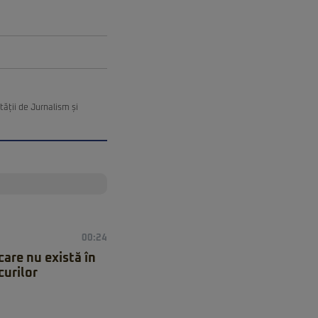
ății de Jurnalism și
00:24
care nu există în
curilor