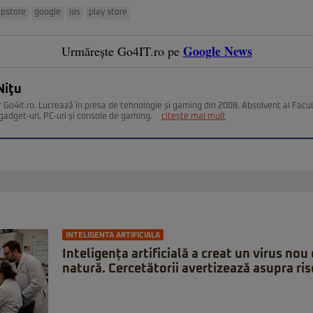
pstore
google
ios
play store
Google News
Urmărește Go4IT.ro pe
Niţu
 Go4it.ro. Lucrează în presa de tehnologie și gaming din 2008. Absolvent al Facult
gadget-uri, PC-uri și console de gaming.
citește mai mult
INTELIGENTA ARTIFICIALA
Inteligența artificială a creat un virus nou 
natură. Cercetătorii avertizează asupra ris