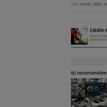
Tags:
android
apple
ap
Cătălin 
Redactor-șef
pasionat de 
Iți recomandăm