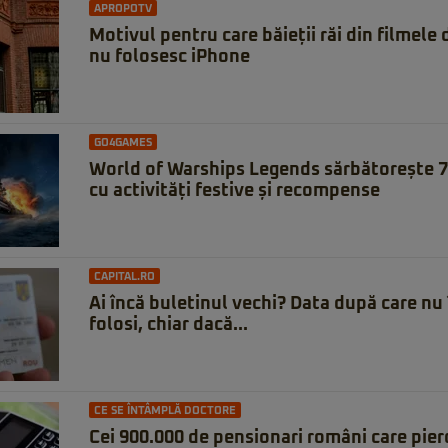
APROPOTV
Motivul pentru care băieții răi din filmele
nu folosesc iPhone
GO4GAMES
World of Warships Legends sărbătorește 7 
cu activități festive și recompense
CAPITAL.RO
Ai încă buletinul vechi? Data după care nu 
folosi, chiar dacă...
CE SE ÎNTÂMPLĂ DOCTORE
Cei 900.000 de pensionari români care pierd