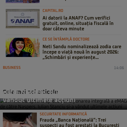
CAPITAL.RO
Ai datorii la ANAF? Cum verifici
gratuit, online, situația fiscală în
doar câteva minute
CE SE ÎNTÂMPLĂ DOCTORE
Neti Sandu nominalizează zodia care
începe o viață nouă în august 2026:
„Schimbări și experiențe...
BUSINESS
14:06
Comisia Europeană aprobă
achiziționarea integrală a eMAG de
Cele mai noi articole
către Naspers. Iulian Stanciu și-a
vândut ultimele acțiuni
SECURITATE INFORMATICĂ
Frauda „Banca Națională”: Trei
suspecți au fost arestați la București