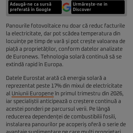
Adaugă-ne ca sursă
Urmărește-ne in
preferată în Google
Discover
Panourile fotovoltaice nu doar că reduc facturile
la electricitate, dar pot scădea temperatura din
locuințe pe timp de vară și pot crește valoarea de
piață a proprietăților, conform datelor analizate
de Euronews. Tehnologia solară continuă să se
extindă rapid în Europa.
Datele Eurostat arată că energia solară a
reprezentat peste 17% din mixul de electricitate
al
Uniunii Europene
în primul trimestru din 2026,
iar specialiștii anticipează o creștere continuă a
acestei ponderi pe parcursul verii. Pe lângă
reducerea dependenței de combustibilii fosili,
instalarea panourilor pe acoperiș oferă o serie de
avantaje suplimentare pe care mulți proprietari