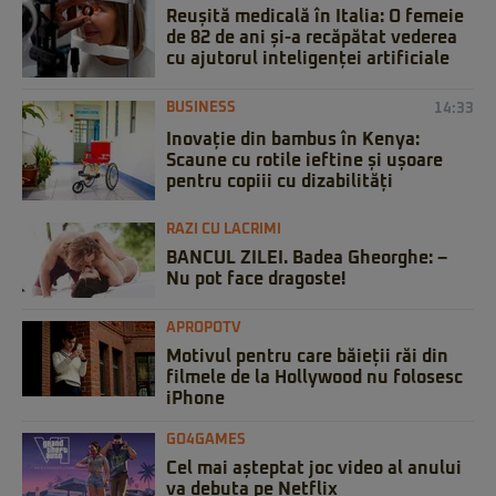
Reușită medicală în Italia: O femeie
de 82 de ani și-a recăpătat vederea
cu ajutorul inteligenței artificiale
BUSINESS
14:33
Inovație din bambus în Kenya:
Scaune cu rotile ieftine și ușoare
pentru copiii cu dizabilități
RAZI CU LACRIMI
BANCUL ZILEI. Badea Gheorghe: –
Nu pot face dragoste!
APROPOTV
Motivul pentru care băieții răi din
filmele de la Hollywood nu folosesc
iPhone
GO4GAMES
Cel mai așteptat joc video al anului
va debuta pe Netflix