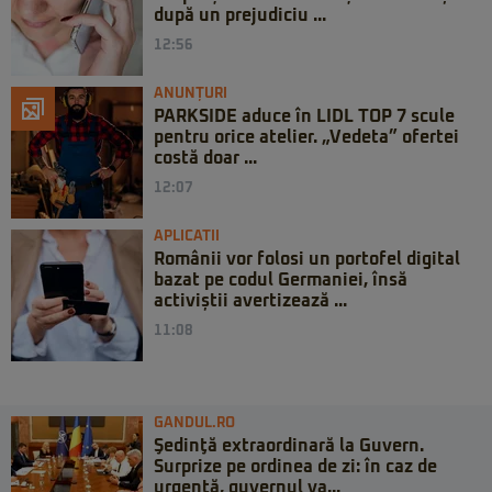
după un prejudiciu ...
12:56
ANUNȚURI
PARKSIDE aduce în LIDL TOP 7 scule
pentru orice atelier. „Vedeta” ofertei
costă doar ...
12:07
APLICATII
Românii vor folosi un portofel digital
bazat pe codul Germaniei, însă
activiștii avertizează ...
11:08
GANDUL.RO
Şedinţă extraordinară la Guvern.
Surprize pe ordinea de zi: în caz de
urgență, guvernul va...