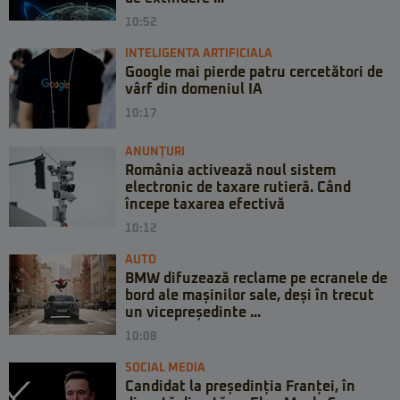
10:52
INTELIGENTA ARTIFICIALA
Google mai pierde patru cercetători de
vârf din domeniul IA
10:17
ANUNȚURI
România activează noul sistem
electronic de taxare rutieră. Când
începe taxarea efectivă
10:12
AUTO
BMW difuzează reclame pe ecranele de
bord ale mașinilor sale, deși în trecut
un vicepreședinte ...
10:08
SOCIAL MEDIA
Candidat la președinția Franței, în