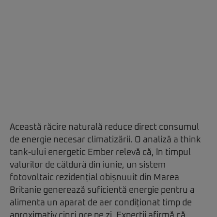
Această răcire naturală reduce direct consumul
de energie necesar climatizării. O analiză a think
tank-ului energetic Ember relevă că, în timpul
valurilor de căldură din iunie, un sistem
fotovoltaic rezidențial obișnuuit din Marea
Britanie generează suficientă energie pentru a
alimenta un aparat de aer condiționat timp de
aproximativ cinci ore pe zi. Experții afirmă că