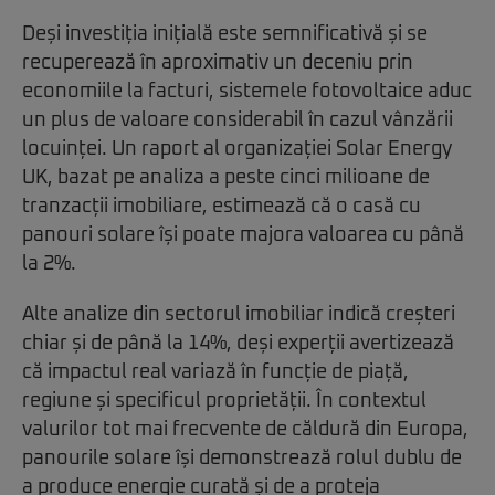
Deși investiția inițială este semnificativă și se
recuperează în aproximativ un deceniu prin
economiile la facturi, sistemele fotovoltaice aduc
un plus de valoare considerabil în cazul vânzării
locuinței. Un raport al organizației Solar Energy
UK, bazat pe analiza a peste cinci milioane de
tranzacții imobiliare, estimează că o casă cu
panouri solare își poate majora valoarea cu până
la 2%.
Alte analize din sectorul imobiliar indică creșteri
chiar și de până la 14%, deși experții avertizează
că impactul real variază în funcție de piață,
regiune și specificul proprietății. În contextul
valurilor tot mai frecvente de căldură din Europa,
panourile solare își demonstrează rolul dublu de
a produce energie curată și de a proteja