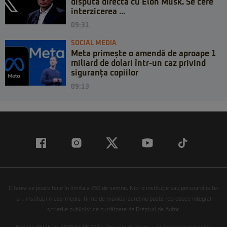
dispută directă cu Elon Musk. Se cere
interzicerea ...
09:31
SOCIAL MEDIA
Meta primește o amendă de aproape 1
miliard de dolari într-un caz privind
siguranța copiilor
09:13
Citarea se poate face în limita a 250 de semne. Nici o instituţie sau persoană (site-
uri, instituţii mass-media, firme de monitorizare) nu poate reproduce integral
scrierile publicistice purtătoare de Drepturi de Autor.