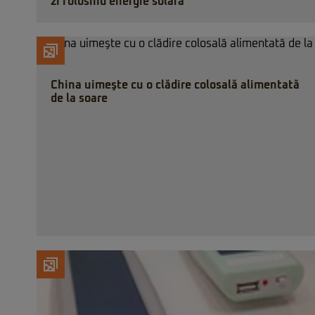
zi folosind energie solară
China uimeşte cu o clădire colosală alimentată
de la soare