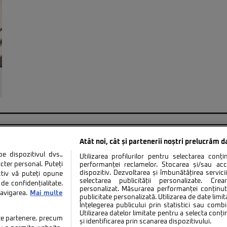
Atât noi, cât și partenerii noștri prelucrăm d
 dispozitivul dvs.,
Utilizarea profilurilor pentru selectarea conț
cter personal. Puteți
performanței reclamelor. Stocarea și/sau ac
dispozitiv. Dezvoltarea și îmbunătățirea serviciil
ctiv vă puteți opune
tate
Politica de cookies
Termeni si conditii
Co
selectarea publicității personalizate. Cre
de confidențialitate.
personalizat. Măsurarea performanței conținutu
navigarea.
Mai multe
publicitate personalizată. Utilizarea de date limit
Înțelegerea publicului prin statistici sau combi
Utilizarea datelor limitate pentru a selecta conț
tate partenere, precum
și identificarea prin scanarea dispozitivului.