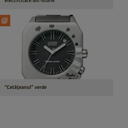
electricitate din istorie
“Cetăţeanul” verde