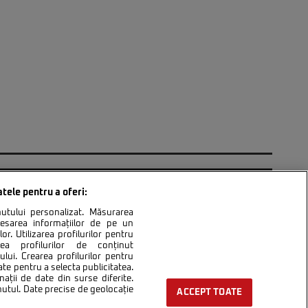
atele pentru a oferi:
inutului personalizat. Măsurarea
cesarea informațiilor de pe un
or. Utilizarea profilurilor pentru
ntact
Setări Cookies
area profilurilor de conținut
lui. Crearea profilurilor pentru
ate pentru a selecta publicitatea.
nații de date din surse diferite.
inutul. Date precise de geolocație
ACCEPT TOATE