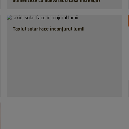
alimenteze cu adevărat o casă întreagă?
Taxiul solar face înconjurul lumii