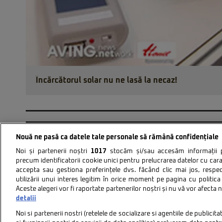
Încărcătorul solar nu ne lasă la necaz!
Nouă ne pasă ca datele tale personale să rămână confidențiale
Noi și partenerii noștri
1017
stocăm și/sau accesăm informații pe
precum identificatorii cookie unici pentru prelucrarea datelor cu cara
accepta sau gestiona preferințele dvs. făcând clic mai jos, respe
Politica de confidentiali
utilizării unui interes legitim în orice moment pe pagina cu politica 
Aceste alegeri vor fi raportate partenerilor noștri și nu vă vor afecta 
detalii
Noi si partenerii nostri (retelele de socializare si agentiile de publici