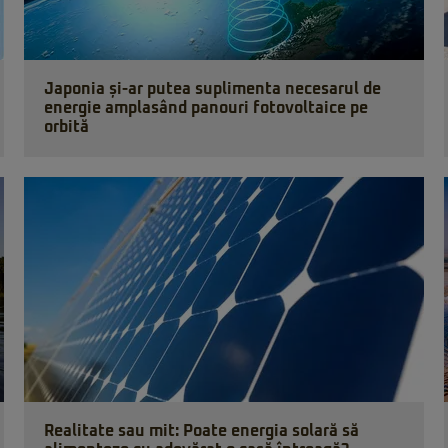
Japonia și-ar putea suplimenta necesarul de
energie amplasând panouri fotovoltaice pe
orbită
Realitate sau mit: Poate energia solară să