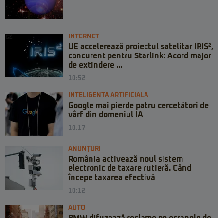
INTERNET
UE accelerează proiectul satelitar IRIS²,
concurent pentru Starlink: Acord major
de extindere ...
10:52
INTELIGENTA ARTIFICIALA
Google mai pierde patru cercetători de
vârf din domeniul IA
10:17
ANUNȚURI
România activează noul sistem
electronic de taxare rutieră. Când
începe taxarea efectivă
10:12
AUTO