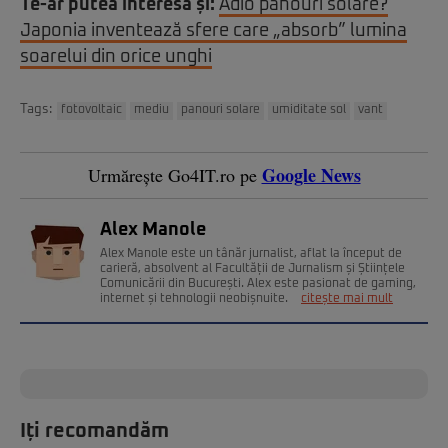
Te-ar putea interesa și:
Adio panouri solare?
Japonia inventează sfere care „absorb” lumina
soarelui din orice unghi
Tags:
fotovoltaic
mediu
panouri solare
umiditate sol
vant
Google News
Urmărește Go4IT.ro pe
Alex Manole
Alex Manole este un tânăr jurnalist, aflat la început de
carieră, absolvent al Facultății de Jurnalism și Științele
Comunicării din București. Alex este pasionat de gaming,
internet și tehnologii neobișnuite.
citește mai mult
Iți recomandăm