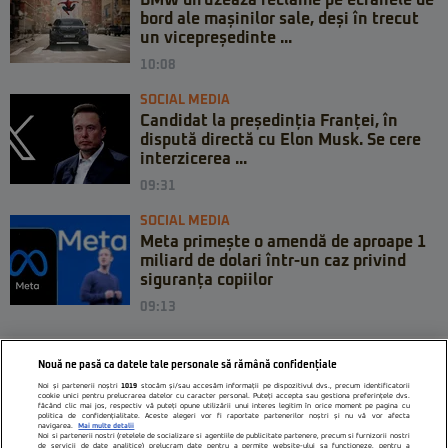
BMW difuzează reclame pe ecranele de
bord ale mașinilor sale, deși în trecut
un vicepreședinte ...
10:08
SOCIAL MEDIA
Candidat la președinția Franței, în
dispută directă cu Elon Musk. Se cere
interzicerea ...
09:31
SOCIAL MEDIA
Meta primește o amendă de aproape 1
miliard de dolari într-un caz privind
siguranța copiilor
09:13
Nouă ne pasă ca datele tale personale să rămână confidențiale
Noi și partenerii noștri
1019
stocăm și/sau accesăm informații pe dispozitivul dvs., precum identificatorii
cookie unici pentru prelucrarea datelor cu caracter personal. Puteți accepta sau gestiona preferințele dvs.
făcând clic mai jos, respectiv vă puteți opune utilizării unui interes legitim în orice moment pe pagina cu
politica de confidențialitate. Aceste alegeri vor fi raportate partenerilor noștri și nu vă vor afecta
navigarea.
Mai multe detalii
Noi si partenerii nostri (retelele de socializare si agentiile de publicitate partenere, precum si furnizorii nostri
de servicii de date analitice) prelucram date pentru a permite website-ului sa functioneze, pentru a