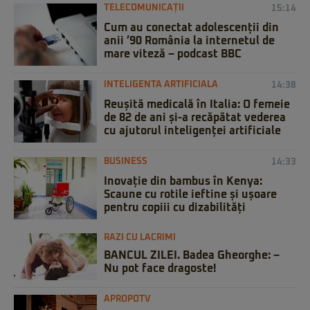
TELECOMUNICAȚII
15:14
Cum au conectat adolescenții din
anii ’90 România la internetul de
mare viteză – podcast BBC
INTELIGENTA ARTIFICIALA
14:38
Reușită medicală în Italia: O femeie
de 82 de ani și-a recăpătat vederea
cu ajutorul inteligenței artificiale
BUSINESS
14:33
Inovație din bambus în Kenya:
Scaune cu rotile ieftine și ușoare
pentru copiii cu dizabilități
RAZI CU LACRIMI
BANCUL ZILEI. Badea Gheorghe: –
Nu pot face dragoste!
APROPOTV