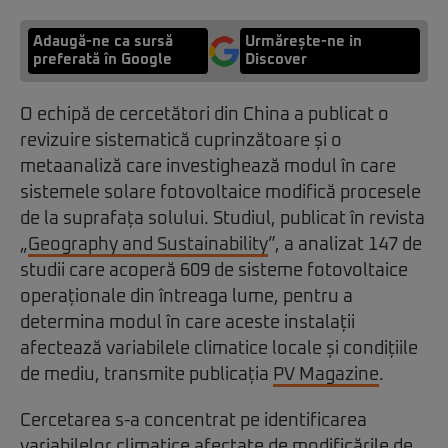
Adaugă-ne ca sursă
Urmărește-ne in
preferată în Google
Discover
O echipă de cercetători din China a publicat o
revizuire sistematică cuprinzătoare și o
metaanaliză care investighează modul în care
sistemele solare fotovoltaice modifică procesele
de la suprafața solului. Studiul, publicat în revista
„
Geography and Sustainability
”, a analizat 147 de
studii care acoperă 609 de sisteme fotovoltaice
operaționale din întreaga lume, pentru a
determina modul în care aceste instalații
afectează variabilele climatice locale și condițiile
de mediu, transmite publicația
PV Magazine
.
Cercetarea s-a concentrat pe identificarea
variabilelor climatice afectate de modificările de