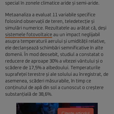
special în zonele climatice aride și semi-aride.
Metaanaliza a evaluat 11 variabile specifice
folosind observații de teren, teledetecție și
simulări numerice. Rezultatele au arătat că, deși
sistemele fotovoltaice
au un impact neglijabil
asupra temperaturii aerului și umidității relative,
ele declanșează schimbări semnificative în alte
domenii. În mod deosebit, studiul a constatat o
reducere de aproape 30% a vitezei vântului și o
scădere de 17,5% a albedoului. Temperaturile
suprafeței terestre și ale solului au înregistrat, de
asemenea, scăderi măsurabile, în timp ce
conținutul de apă din sol a cunoscut o creștere
substanțială de 38,6%.
Citește articolul