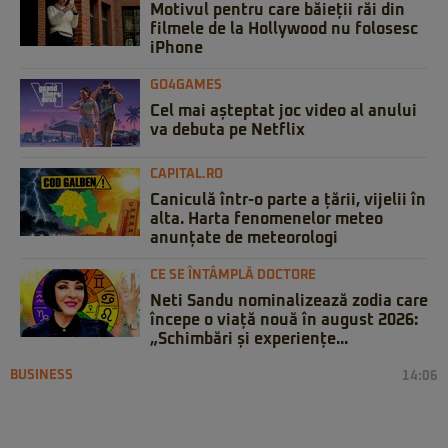
Motivul pentru care băieții răi din
filmele de la Hollywood nu folosesc
iPhone
GO4GAMES
Cel mai așteptat joc video al anului
va debuta pe Netflix
CAPITAL.RO
Caniculă într-o parte a țării, vijelii în
alta. Harta fenomenelor meteo
anunțate de meteorologi
CE SE ÎNTÂMPLĂ DOCTORE
Neti Sandu nominalizează zodia care
începe o viață nouă în august 2026:
„Schimbări și experiențe...
BUSINESS
14:06
Comisia Europeană aprobă
achiziționarea integrală a eMAG de