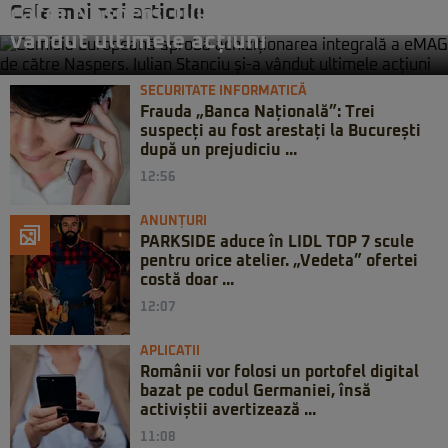
Cele mai noi articole
către Naspers. Iulian Stanciu și-a
vândut ultimele acțiuni
SECURITATE INFORMATICĂ
Frauda „Banca Națională”: Trei
suspecți au fost arestați la București
după un prejudiciu ...
12:56
ANUNȚURI
PARKSIDE aduce în LIDL TOP 7 scule
pentru orice atelier. „Vedeta” ofertei
costă doar ...
12:07
APLICATII
Românii vor folosi un portofel digital
bazat pe codul Germaniei, însă
activiștii avertizează ...
11:08