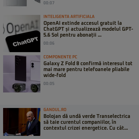
00:07
INTELIGENTA ARTIFICIALA
OpenAI extinde accesul gratuit la
ChatGPT și actualizează modelul GPT-
5.6 Sol pentru abonații ...
00:06
COMPONENTE PC
Galaxy Z Fold 8 confirmă interesul tot
mai mare pentru telefoanele pliabile
wide-fold
00:05
GANDUL.RO
Bolojan dă undă verde Transelectrica
să taie curentul companiilor, în
contextul crizei energetice. Cu cât...