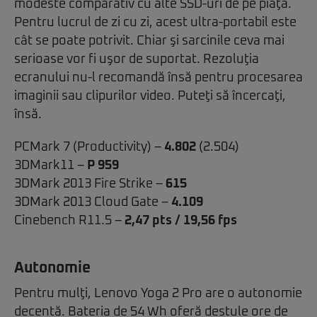
modeste comparativ cu alte SSD-uri de pe piaţă.
Pentru lucrul de zi cu zi, acest ultra-portabil este
cât se poate potrivit. Chiar şi sarcinile ceva mai
serioase vor fi uşor de suportat. Rezoluţia
ecranului nu-l recomandă însă pentru procesarea
imaginii sau clipurilor video. Puteţi să încercaţi,
însă.
PCMark 7 (Productivity) –
4.802
(2.504)
3DMark11 –
P 959
3DMark 2013 Fire Strike –
615
3DMark 2013 Cloud Gate –
4.109
Cinebench R11.5 –
2,47 pts / 19,56 fps
Autonomie
Pentru mulţi, Lenovo Yoga 2 Pro are o autonomie
decentă. Bateria de 54 Wh oferă destule ore de