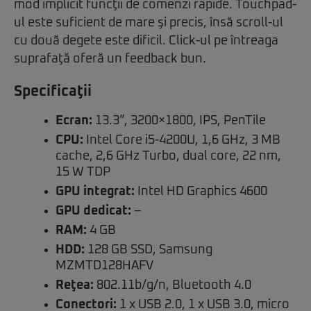
mod implicit funcţii de comenzi rapide. Touchpad-
ul este suficient de mare şi precis, însă scroll-ul
cu două degete este dificil. Click-ul pe întreaga
suprafaţă oferă un feedback bun.
Specificaţii
Ecran:
13.3”, 3200×1800, IPS, PenTile
CPU:
Intel Core i5-4200U, 1,6 GHz, 3 MB
cache, 2,6 GHz Turbo, dual core, 22 nm,
15 W TDP
GPU integrat:
Intel HD Graphics 4600
GPU dedicat:
–
RAM:
4 GB
HDD:
128 GB SSD, Samsung
MZMTD128HAFV
Reţea:
802.11b/g/n, Bluetooth 4.0
Conectori:
1 x USB 2.0, 1 x USB 3.0, micro