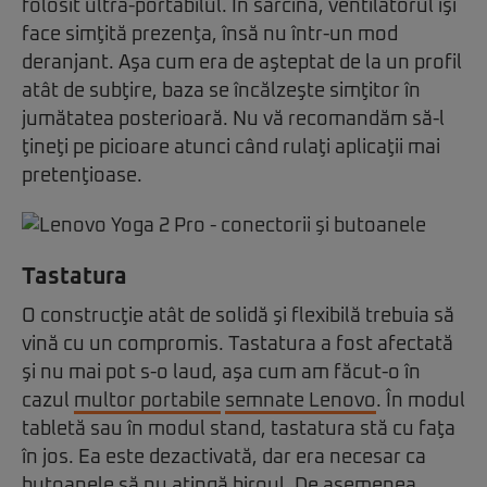
folosit ultra-portabilul. În sarcină, ventilatorul îşi
face simţită prezenţa, însă nu într-un mod
deranjant. Aşa cum era de aşteptat de la un profil
atât de subţire, baza se încălzeşte simţitor în
jumătatea posterioară. Nu vă recomandăm să-l
ţineţi pe picioare atunci când rulaţi aplicaţii mai
pretenţioase.
Tastatura
O construcţie atât de solidă şi flexibilă trebuia să
vină cu un compromis. Tastatura a fost afectată
şi nu mai pot s-o laud, aşa cum am făcut-o în
cazul
multor portabile
semnate Lenovo
. În modul
tabletă sau în modul stand, tastatura stă cu faţa
în jos. Ea este dezactivată, dar era necesar ca
butoanele să nu atingă biroul. De asemenea,