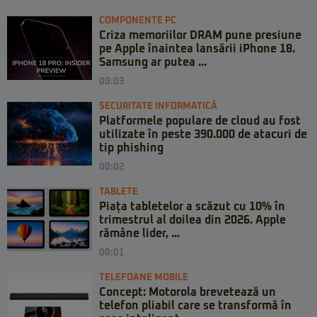
COMPONENTE PC
Criza memoriilor DRAM pune presiune
pe Apple înaintea lansării iPhone 18.
Samsung ar putea ...
00:03
SECURITATE INFORMATICĂ
Platformele populare de cloud au fost
utilizate în peste 390.000 de atacuri de
tip phishing
00:02
TABLETE
Piața tabletelor a scăzut cu 10% în
trimestrul al doilea din 2026. Apple
rămâne lider, ...
00:01
TELEFOANE MOBILE
Concept: Motorola brevetează un
telefon pliabil care se transformă în