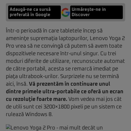
Adaugă-ne ca sursă
Urmărește-ne in
preferată în Google
Discover
Într-o perioadă în care tabletele încep să
ameninţe supremaţia laptopurilor, Lenovo Yoga 2
Pro vrea să ne convingă că putem să avem toate
dispozitivele necesare într-unul singur. Cu trei
moduri diferite de utilizare, recunoscute automat
de către portabil, acesta se remarcă imediat pe
piaţa ultrabook-urilor. Surprizele nu se termină
aici, însă.
Vă prezentăm în continuare unul
dintre primele ultra-portabile ce oferă un ecran
cu rezoluţie foarte mare.
Vom vedea mai jos cât
de utili sunt cei 3200×1800 pixeli pe un sistem ce
rulează Windows 8.