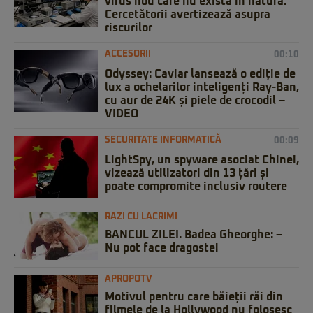
virus nou care nu există în natură.
Cercetătorii avertizează asupra
riscurilor
ACCESORII
00:10
Odyssey: Caviar lansează o ediție de
lux a ochelarilor inteligenți Ray-Ban,
cu aur de 24K și piele de crocodil –
VIDEO
SECURITATE INFORMATICĂ
00:09
LightSpy, un spyware asociat Chinei,
vizează utilizatori din 13 țări și
poate compromite inclusiv routere
RAZI CU LACRIMI
BANCUL ZILEI. Badea Gheorghe: –
Nu pot face dragoste!
APROPOTV
Motivul pentru care băieții răi din
filmele de la Hollywood nu folosesc