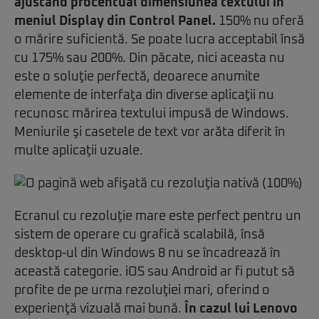
ajustând procentual dimensiunea textului în
meniul Display din Control Panel.
150% nu oferă
o mărire suficientă. Se poate lucra acceptabil însă
cu 175% sau 200%. Din păcate, nici aceasta nu
este o soluţie perfectă, deoarece anumite
elemente de interfaţa din diverse aplicaţii nu
recunosc mărirea textului impusă de Windows.
Meniurile şi casetele de text vor arăta diferit în
multe aplicaţii uzuale.
Ecranul cu rezoluţie mare este perfect pentru un
sistem de operare cu grafică scalabilă, însă
desktop-ul din Windows 8 nu se încadrează în
această categorie. iOS sau Android ar fi putut să
profite de pe urma rezoluţiei mari, oferind o
experienţă vizuală mai bună.
În cazul lui Lenovo