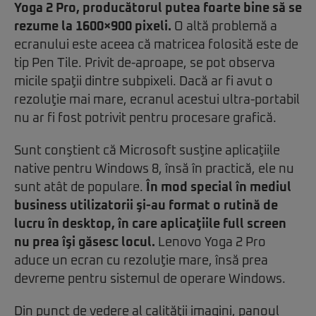
Yoga 2 Pro, producătorul putea foarte bine să se
rezume la 1600×900 pixeli.
O altă problemă a
ecranului este aceea că matricea folosită este de
tip Pen Tile. Privit de-aproape, se pot observa
micile spaţii dintre subpixeli. Dacă ar fi avut o
rezoluţie mai mare, ecranul acestui ultra-portabil
nu ar fi fost potrivit pentru procesare grafică.
Sunt conştient că Microsoft susţine aplicaţiile
native pentru Windows 8, însă în practică, ele nu
sunt atât de populare.
În mod special în mediul
business utilizatorii şi-au format o rutină de
lucru în desktop, în care aplicaţiile full screen
nu prea îşi găsesc locul.
Lenovo Yoga 2 Pro
aduce un ecran cu rezoluţie mare, însă prea
devreme pentru sistemul de operare Windows.
Din punct de vedere al calităţii imagini, panoul