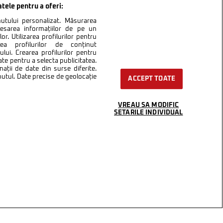
atele pentru a oferi:
inutului personalizat. Măsurarea
cesarea informațiilor de pe un
or. Utilizarea profilurilor pentru
area profilurilor de conținut
lui. Crearea profilurilor pentru
ate pentru a selecta publicitatea.
nații de date din surse diferite.
inutul. Date precise de geolocație
ACCEPT TOATE
VREAU SA MODIFIC
SETARILE INDIVIDUAL
ntact
Setări Cookies