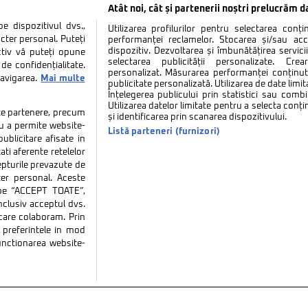
Atât noi, cât și partenerii noștri prelucrăm d
 dispozitivul dvs.,
Utilizarea profilurilor pentru selectarea conț
cter personal. Puteți
performanței reclamelor. Stocarea și/sau ac
dispozitiv. Dezvoltarea și îmbunătățirea serviciil
ctiv vă puteți opune
selectarea publicității personalizate. Cre
de confidențialitate.
personalizat. Măsurarea performanței conținutu
navigarea.
Mai multe
publicitate personalizată. Utilizarea de date limit
Înțelegerea publicului prin statistici sau combi
Utilizarea datelor limitate pentru a selecta conț
tate partenere, precum
și identificarea prin scanarea dispozitivului.
tru a permite website-
Listă parteneri (furnizori)
ublicitare afisate in
ati aferente retelelor
repturile prevazute de
ter personal. Aceste
k pe “ACCEPT TOATE”,
inclusiv acceptul dvs.
 care colaboram. Prin
tate
Politica de cookies
Termeni si conditii
Co
preferintele in mod
functionarea website-