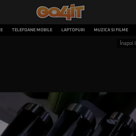
LE
TELEFOANE MOBILE
LAPTOPURI
MUZICA SI FILME
Înapoi l