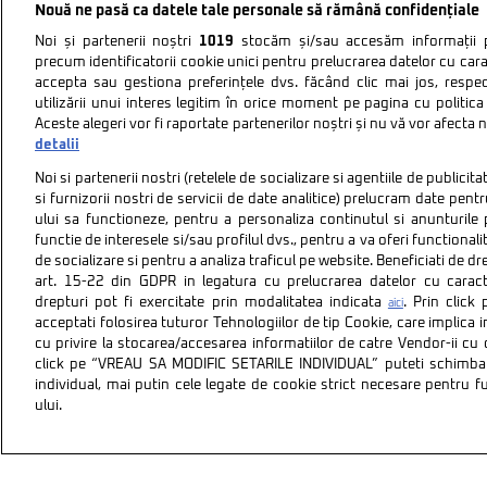
Nouă ne pasă ca datele tale personale să rămână confidențiale
Noi și partenerii noștri
1019
stocăm și/sau accesăm informații pe
precum identificatorii cookie unici pentru prelucrarea datelor cu cara
accepta sau gestiona preferințele dvs. făcând clic mai jos, respe
utilizării unui interes legitim în orice moment pe pagina cu politica 
Aceste alegeri vor fi raportate partenerilor noștri și nu vă vor afecta 
detalii
Noi si partenerii nostri (retelele de socializare si agentiile de publici
si furnizorii nostri de servicii de date analitice) prelucram date pen
ului sa functioneze, pentru a personaliza continutul si anunturile p
functie de interesele si/sau profilul dvs., pentru a va oferi functionalit
de socializare si pentru a analiza traficul pe website. Beneficiati de d
art. 15-22 din GDPR in legatura cu prelucrarea datelor cu carac
drepturi pot fi exercitate prin modalitatea indicata
. Prin clic
aici
acceptati folosirea tuturor Tehnologiilor de tip Cookie, care implica 
cu privire la stocarea/accesarea informatiilor de catre Vendor-ii cu
Politica de confidentiali
click pe “VREAU SA MODIFIC SETARILE INDIVIDUAL” puteti schimba 
individual, mai putin cele legate de cookie strict necesare pentru 
ului.