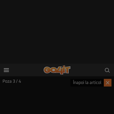
Poza
3
/ 4
Înapoi la articol