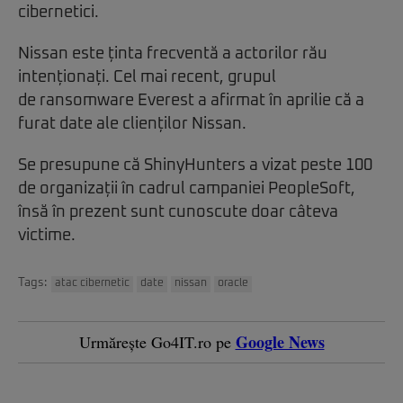
cibernetici.
Nissan este ținta frecventă a actorilor rău
intenționați. Cel mai recent, grupul
de ransomware Everest a afirmat în aprilie că a
furat date ale clienților Nissan.
Se presupune că ShinyHunters a vizat peste 100
de organizații în cadrul campaniei PeopleSoft,
însă în prezent sunt cunoscute doar câteva
victime.
Tags:
atac cibernetic
date
nissan
oracle
Google News
Urmărește Go4IT.ro pe