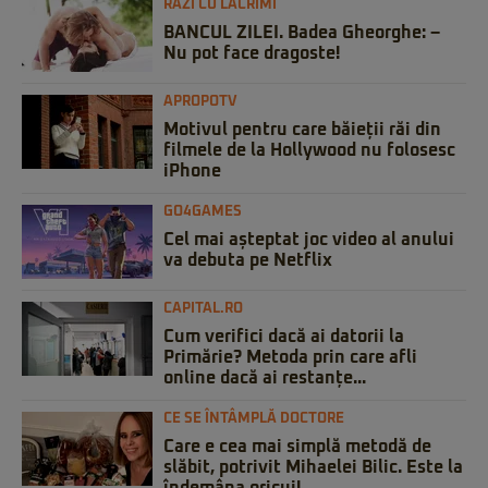
RAZI CU LACRIMI
BANCUL ZILEI. Badea Gheorghe: –
Nu pot face dragoste!
APROPOTV
Motivul pentru care băieții răi din
filmele de la Hollywood nu folosesc
iPhone
GO4GAMES
Cel mai așteptat joc video al anului
va debuta pe Netflix
CAPITAL.RO
Cum verifici dacă ai datorii la
Primărie? Metoda prin care afli
online dacă ai restanțe...
CE SE ÎNTÂMPLĂ DOCTORE
Care e cea mai simplă metodă de
slăbit, potrivit Mihaelei Bilic. Este la