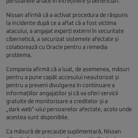
persoanele aflate în întreținere și beneficiari.
Nissan afirmă că a activat procedura de răspuns
la incidente după ce a aflat că a fost victima
atacului, a angajat experți externi în securitate
cibernetică, a securizat sistemele afectate și
colaborează cu Oracle pentru a remedia
problema.
Compania afirmă că a luat, de asemenea, măsuri
pentru a pune capăt accesului neautorizat și
pentru a preveni divulgarea în continuare a
informațiilor angajaților și că va oferi servicii
gratuite de monitorizare a creditelor și a
„dark web”-ului persoanelor afectate, acolo unde
acestea sunt disponibile.
Ca măsură de precauție suplimentară, Nissan