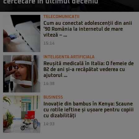
cercetare în ultimul deceniu
TELECOMUNICAȚII
Cum au conectat adolescenții din anii
’90 România la internetul de mare
viteză – ...
15:14
INTELIGENTA ARTIFICIALA
Reușită medicală în Italia: O femeie de
82 de ani și-a recăpătat vederea cu
ajutorul ...
14:38
BUSINESS
Inovație din bambus în Kenya: Scaune
cu rotile ieftine și ușoare pentru copiii
cu dizabilități
14:33