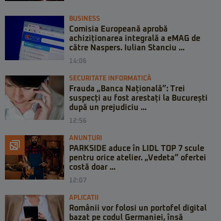
BUSINESS
Comisia Europeană aprobă
achiziționarea integrală a eMAG de
către Naspers. Iulian Stanciu ...
14:06
SECURITATE INFORMATICĂ
Frauda „Banca Națională”: Trei
suspecți au fost arestați la București
după un prejudiciu ...
12:56
ANUNȚURI
PARKSIDE aduce în LIDL TOP 7 scule
pentru orice atelier. „Vedeta” ofertei
costă doar ...
12:07
APLICATII
Românii vor folosi un portofel digital
bazat pe codul Germaniei, însă