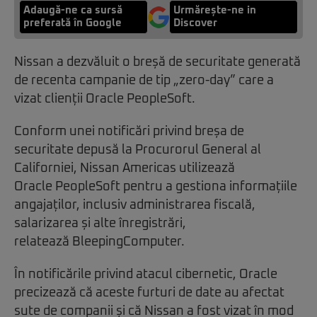
Adaugă-ne ca sursă
Urmărește-ne in
preferată în Google
Discover
Nissan a dezvăluit o breșă de securitate generată
de recenta campanie de tip „zero-day” care a
vizat clienții Oracle PeopleSoft.
Conform unei notificări privind breșa de
securitate depusă la Procurorul General al
Californiei, Nissan Americas utilizează
Oracle PeopleSoft pentru a gestiona informațiile
angajaților, inclusiv administrarea fiscală,
salarizarea și alte înregistrări,
relatează
BleepingComputer
.
În notificările privind atacul cibernetic, Oracle
precizează că aceste furturi de date au afectat
sute de companii și că Nissan a fost vizat în mod