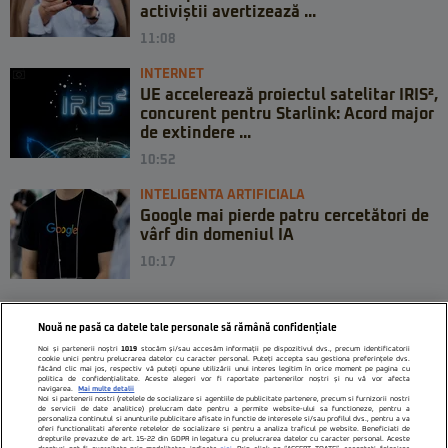
activiștii avertizează ...
11:08
INTERNET
UE accelerează proiectul satelitar IRIS²,
concurent pentru Starlink: Acord major
de extindere ...
10:52
INTELIGENTA ARTIFICIALA
Google mai pierde patru cercetători de
vârf din domeniul IA
10:17
Nouă ne pasă ca datele tale personale să rămână confidențiale
Noi și partenerii noștri
1019
stocăm și/sau accesăm informații pe dispozitivul dvs., precum identificatorii
cookie unici pentru prelucrarea datelor cu caracter personal. Puteți accepta sau gestiona preferințele dvs.
făcând clic mai jos, respectiv vă puteți opune utilizării unui interes legitim în orice moment pe pagina cu
politica de confidențialitate. Aceste alegeri vor fi raportate partenerilor noștri și nu vă vor afecta
navigarea.
Mai multe detalii
Noi si partenerii nostri (retelele de socializare si agentiile de publicitate partenere, precum si furnizorii nostri
de servicii de date analitice) prelucram date pentru a permite website-ului sa functioneze, pentru a
personaliza continutul si anunturile publicitare afisate in functie de interesele si/sau profilul dvs., pentru a va
oferi functionalitati aferente retelelor de socializare si pentru a analiza traficul pe website. Beneficiati de
drepturile prevazute de art. 15-22 din GDPR in legatura cu prelucrarea datelor cu caracter personal. Aceste