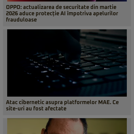
OPPO: actualizarea de securitate din martie
2026 aduce protecție AI împotriva apelurilor
frauduloase
Atac cibernetic asupra platformelor MAE. Ce
site-uri au fost afectate