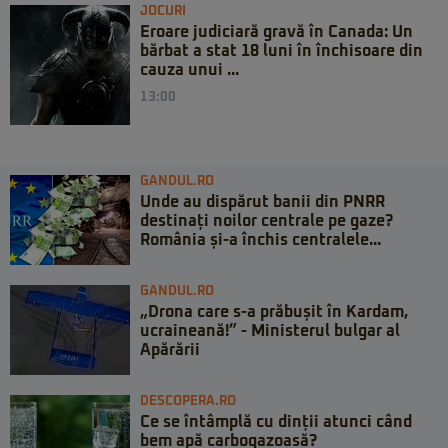
JOCURI
Eroare judiciară gravă în Canada: Un
bărbat a stat 18 luni în închisoare din
cauza unui ...
13:00
GANDUL.RO
Unde au dispărut banii din PNRR
destinați noilor centrale pe gaze?
România și-a închis centralele...
GANDUL.RO
„Drona care s-a prăbușit în Kardam,
ucraineană!” - Ministerul bulgar al
Apărării
DESCOPERA.RO
Ce se întâmplă cu dinții atunci când
bem apă carbogazoasă?