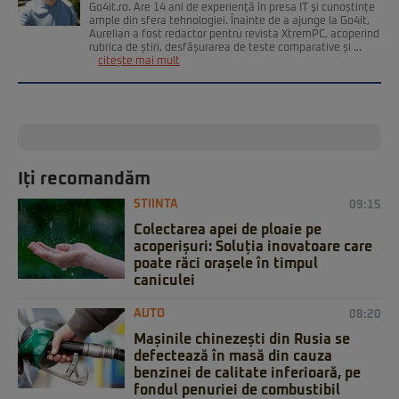
Go4it.ro. Are 14 ani de experienţă în presa IT şi cunoștințe
ample din sfera tehnologiei. Înainte de a ajunge la Go4it,
Aurelian a fost redactor pentru revista XtremPC, acoperind
rubrica de știri, desfășurarea de teste comparative și ...
citește mai mult
Iți recomandăm
STIINTA
09:15
Colectarea apei de ploaie pe
acoperișuri: Soluția inovatoare care
poate răci orașele în timpul
caniculei
AUTO
08:20
Mașinile chinezești din Rusia se
defectează în masă din cauza
benzinei de calitate inferioară, pe
fondul penuriei de combustibil