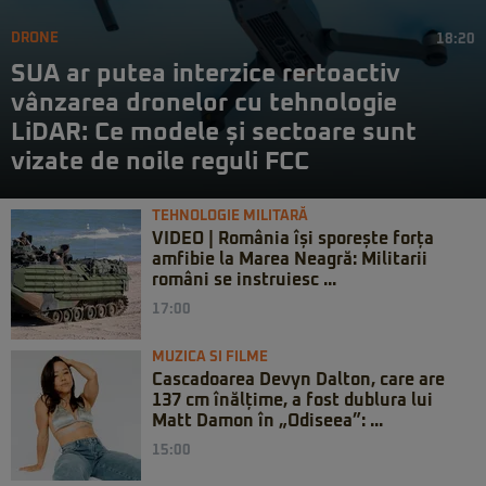
DRONE
18:20
SUA ar putea interzice rertoactiv
vânzarea dronelor cu tehnologie
LiDAR: Ce modele și sectoare sunt
vizate de noile reguli FCC
TEHNOLOGIE MILITARĂ
VIDEO | România își sporește forța
amfibie la Marea Neagră: Militarii
români se instruiesc ...
17:00
MUZICA SI FILME
Cascadoarea Devyn Dalton, care are
137 cm înălțime, a fost dublura lui
Matt Damon în „Odiseea”: ...
15:00