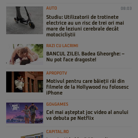
AUTO
08:03
Studiu: Utilizatorii de trotinete
electrice au un risc de trei ori mai
mare de leziuni cerebrale decât
motocicliștii
RAZI CU LACRIMI
BANCUL ZILEI. Badea Gheorghe: –
Nu pot face dragoste!
APROPOTV
Motivul pentru care băieții răi din
filmele de la Hollywood nu folosesc
iPhone
GO4GAMES
Cel mai așteptat joc video al anului
va debuta pe Netflix
CAPITAL.RO