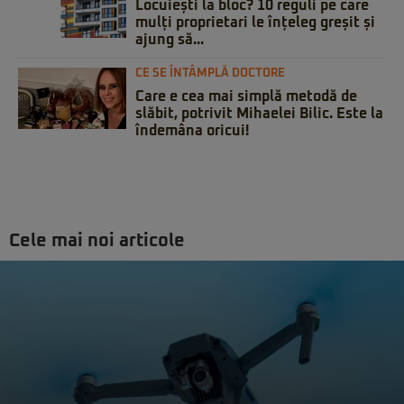
Locuiești la bloc? 10 reguli pe care
mulți proprietari le înțeleg greșit și
ajung să...
CE SE ÎNTÂMPLĂ DOCTORE
Care e cea mai simplă metodă de
slăbit, potrivit Mihaelei Bilic. Este la
îndemâna oricui!
Cele mai noi articole