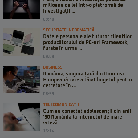
milioane de lei într-o platformă de
investigații ...
09:40
SECURITATE INFORMATICĂ
Datele personale ale tuturor clienților
producătorului de PC-uri Framework,
furate în urma ...
09:09
BUSINESS
România, singura țară din Uniunea
Europeană care a tăiat bugetul pentru
cercetare în ...
08:59
TELECOMUNICAȚII
Cum au conectat adolescenții din anii
’90 România la internetul de mare
viteză – ...
15:14