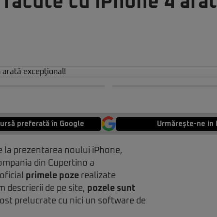
 făcute cu iPhone 4 ara
ursă preferată în Google
Urmărește-ne in 
de la prezentarea noului iPhone,
compania din Cupertino a
 oficial
primele poze
realizate
 descrierii de pe site,
pozele sunt
ost prelucrate cu nici un software de