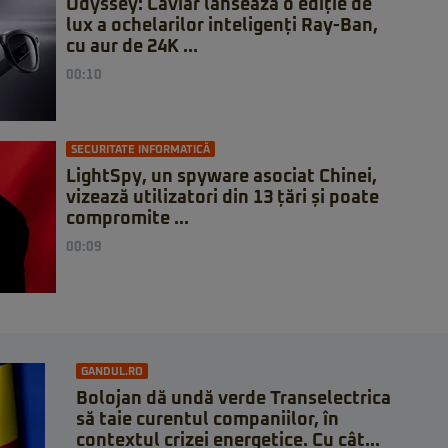
Odyssey: Caviar lansează o ediție de
lux a ochelarilor inteligenți Ray-Ban,
cu aur de 24K ...
00:10
SECURITATE INFORMATICĂ
LightSpy, un spyware asociat Chinei,
vizează utilizatori din 13 țări și poate
compromite ...
00:09
GANDUL.RO
Bolojan dă undă verde Transelectrica
să taie curentul companiilor, în
contextul crizei energetice. Cu cât...