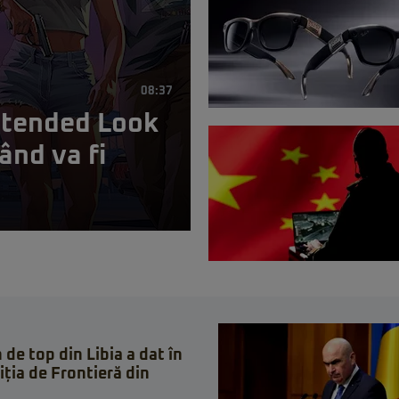
08:37
xtended Look
ând va fi
 de top din Libia a dat în
iția de Frontieră din