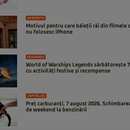
APROPOTV
Motivul pentru care băieții răi din filmele
nu folosesc iPhone
GO4GAMES
World of Warships Legends sărbătorește 7 
cu activități festive și recompense
CAPITAL.RO
Preț carburanți, 7 august 2026. Schimbare
de weekend la benzinării