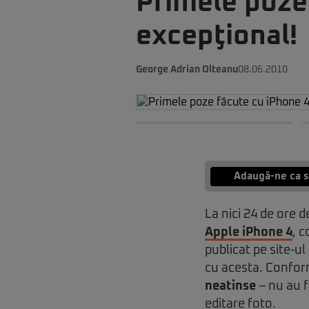
Primele poze
excepţional!
George Adrian Olteanu
08.06.2010
Adaugă-ne ca s
La nici 24 de ore 
Apple iPhone 4
, 
publicat pe site-ul
cu acesta. Conform
neatinse
– nu au f
editare foto.