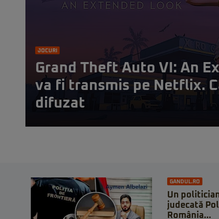
JOCURI
Grand Theft Auto VI: An E
va fi transmis pe Netflix. C
difuzat
GANDUL.RO
Un politician
judecată Pol
România...