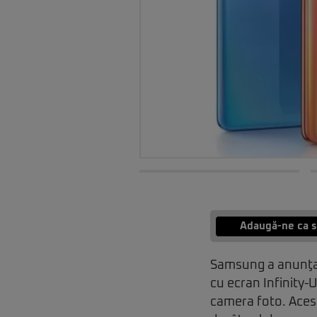
Adaugă-ne ca s
Samsung a anunţat
cu ecran Infinity-
camera foto. Acest