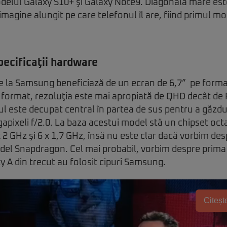
delul Galaxy S10+ şi Galaxy Note9. Diagonala mare este
imagine alungit pe care telefonul îl are, fiind primul 
pecificaţii hardware
e la Samsung beneficiază de un ecran de 6,7” pe format
 format, rezoluţia este mai apropiată de QHD decât de F
nul este decupat central în partea de sus pentru a găzd
apixeli f/2.0. La baza acestui model stă un chipset oct
x 2 GHz şi 6 x 1,7 GHz, însă nu este clar dacă vorbim d
el Snapdragon. Cel mai probabil, vorbim despre prima 
xy A din trecut au folosit cipuri Samsung.
Citește