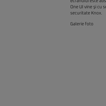
ecranului este ab
One UI vine şi cu 
securitate Knox.
Galerie foto