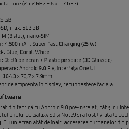
cta-core (2 x 2 GHz + 6 x 1,7 GHz)
28 GB
oSD, max. 512 GB
IM (3 slot), nano-SIM
: 4.500 mAh, Super Fast Charging (25 W)
ck, Blue, Coral, White
: Sticlă pe ecran + Plastic pe spate (3D Glasstic)
perare: Android 9.0 Pie, interfaţă One UI
: 164,3 x 76,7 x 7,9mm
zor de amprentă în display, recunoaştere facială
oftware
rat din fabrică cu Android 9.0 pre-instalat, cât şi cu int
tul anului pe Galaxy S9 şi Note9 şi a fost livrată la pa
 Cu un ecran atât de înalt, accesarea butoanelor din p