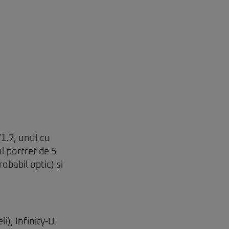
/1.7, unul cu
l portret de 5
obabil optic) şi
i), Infinity-U