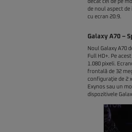
decât cel de pe mo
de noul aspect de 
cu ecran 20:9.
Galaxy A70 – S
Noul Galaxy A70 d
Full HD+. Pe acest
1.080 pixeli. Ecra
frontală de 32 meg
configuraţie de 2 
Exynos sau un mod
dispozitivele Gala