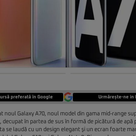
ursă preferată în Google
Urmărește-ne in 
 noul Galaxy A70, noul model din gama mid-range sup
U, decupat în partea de sus în formă de picătură de apă
a se laudă cu un design elegant şi un ecran foarte mar