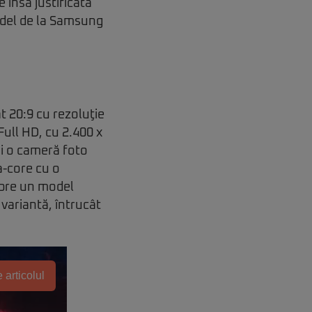
 însă justificată
model de la Samsung
 20:9 cu rezoluţie
ull HD, cu 2.400 x
ui o cameră foto
a-core cu o
espre un model
variantă, întrucât
 articolul