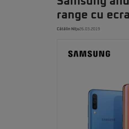
Samsung anun
range cu ecr
Cătălin Niţu
26.03.2019