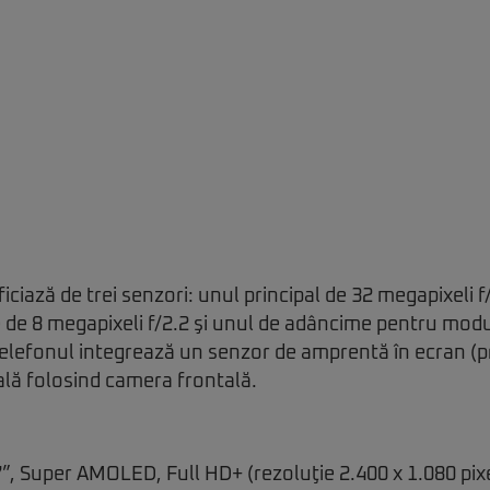
ciază de trei senzori: unul principal de 32 megapixeli f
e de 8 megapixeli f/2.2 şi unul de adâncime pentru modu
Telefonul integrează un senzor de amprentă în ecran (pr
ală folosind camera frontală.
7”, Super AMOLED, Full HD+ (rezoluţie 2.400 x 1.080 pixel