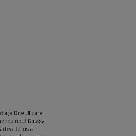
erfaţa One UI care
chet cu noul Galaxy
artea de jos a