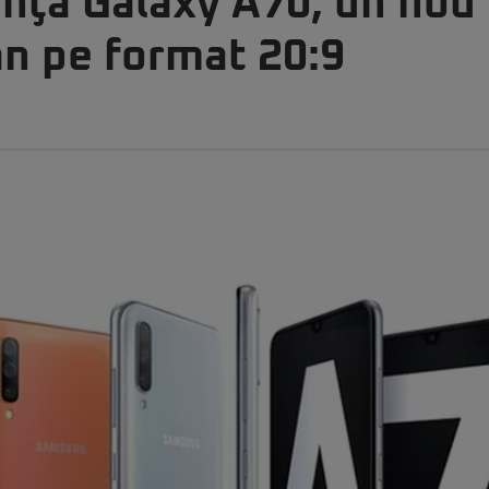
ţă Galaxy A70, un nou 
an pe format 20:9