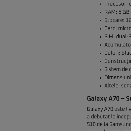
Procesor: o
RAM: 6 GB
Stocare: 1
Card: micr
SIM: dual-S
Acumulator
Culori: Bla
Construcţie
Sistem de o
Dimensiuni
Altele: sen
Galaxy A70 – S
Galaxy A70 este liv
a debutat la începu
S10 de la Samsung.