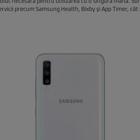
solut necesară pentru utilizarea cu o singură mână. S
servicii precum Samsung Health, Bixby şi App Timer, cât 