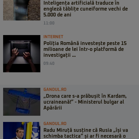
Inteligența artificială traduce în
engleză tăblițe cuneiforme vechi de
5.000 de ani
11:00
INTERNET
Poliția Română investește peste 15
milioane de lei într-o platformă de
investigații ...
09:40
GANDUL.RO
„Drona care s-a prăbușit în Kardam,
ucraineană!” - Ministerul bulgar al
Apărării
GANDUL.RO
Radu Miruță susține că Rusia „își va
schimba tactica” și ar fi necesară o