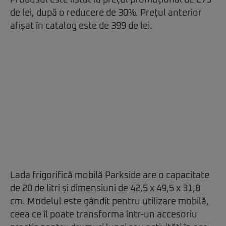
Produsul este listat la prețul promoțional de 279
de lei, după o reducere de 30%. Prețul anterior
afișat în catalog este de 399 de lei.
Lada frigorifică mobilă Parkside are o capacitate
de 20 de litri și dimensiuni de 42,5 x 49,5 x 31,8
cm. Modelul este gândit pentru utilizare mobilă,
ceea ce îl poate transforma într-un accesoriu