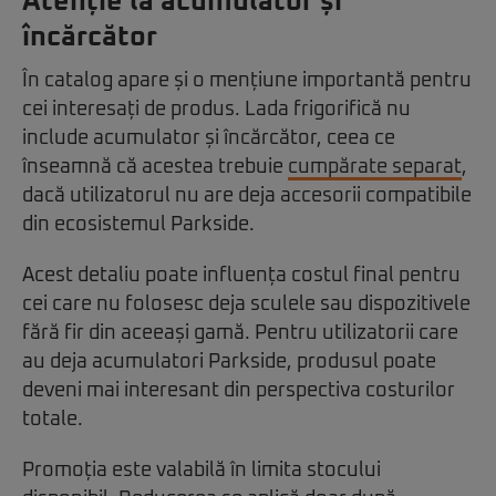
Atenție la acumulator și
încărcător
În catalog apare și o mențiune importantă pentru
cei interesați de produs. Lada frigorifică nu
include acumulator și încărcător, ceea ce
înseamnă că acestea trebuie
cumpărate separat
,
dacă utilizatorul nu are deja accesorii compatibile
din ecosistemul Parkside.
Acest detaliu poate influența costul final pentru
cei care nu folosesc deja sculele sau dispozitivele
fără fir din aceeași gamă. Pentru utilizatorii care
au deja acumulatori Parkside, produsul poate
deveni mai interesant din perspectiva costurilor
totale.
Promoția este valabilă în limita stocului