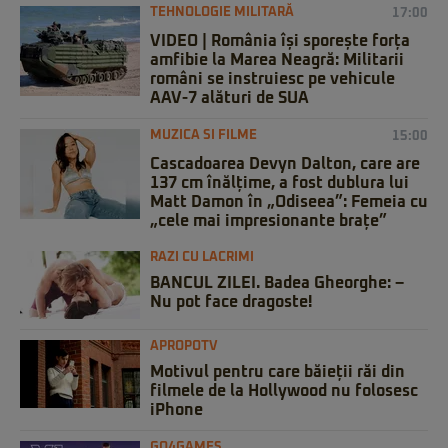
TEHNOLOGIE MILITARĂ
17:00
VIDEO | România își sporește forța
amfibie la Marea Neagră: Militarii
români se instruiesc pe vehicule
AAV-7 alături de SUA
MUZICA SI FILME
15:00
Cascadoarea Devyn Dalton, care are
137 cm înălțime, a fost dublura lui
Matt Damon în „Odiseea”: Femeia cu
„cele mai impresionante brațe”
RAZI CU LACRIMI
BANCUL ZILEI. Badea Gheorghe: –
Nu pot face dragoste!
APROPOTV
Motivul pentru care băieții răi din
filmele de la Hollywood nu folosesc
iPhone
GO4GAMES