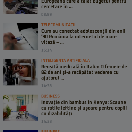
Europeană care a tăiat bugetul pentru
cercetare în ...
08:59
TELECOMUNICAȚII
Cum au conectat adolescenții din anii
’90 România la internetul de mare
viteză – ...
15:14
INTELIGENTA ARTIFICIALA
Reușită medicală în Italia: O femeie de
82 de ani și-a recăpătat vederea cu
ajutorul ...
14:38
BUSINESS
Inovație din bambus în Kenya: Scaune
cu rotile ieftine și ușoare pentru copiii
cu dizabilități
14:33