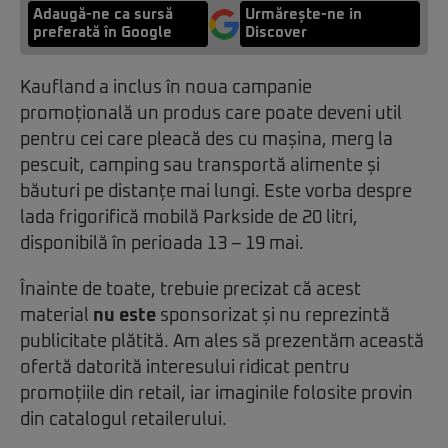
Adaugă-ne ca sursă
Urmărește-ne in
preferată în Google
Discover
Kaufland a inclus în noua campanie
promoțională un produs care poate deveni util
pentru cei care pleacă des cu mașina, merg la
pescuit, camping sau transportă alimente și
băuturi pe distanțe mai lungi. Este vorba despre
lada frigorifică mobilă Parkside de 20 litri,
disponibilă în perioada 13 – 19 mai.
Înainte de toate, trebuie precizat că acest
material
nu este
sponsorizat și nu reprezintă
publicitate plătită. Am ales să prezentăm această
ofertă datorită interesului ridicat pentru
promoțiile din retail, iar imaginile folosite provin
din catalogul retailerului.