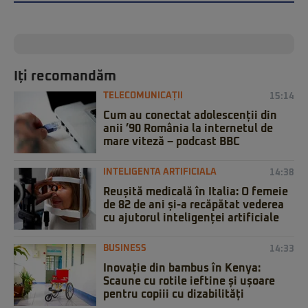
Iți recomandăm
TELECOMUNICAȚII
15:14
Cum au conectat adolescenții din
anii ’90 România la internetul de
mare viteză – podcast BBC
INTELIGENTA ARTIFICIALA
14:38
Reușită medicală în Italia: O femeie
de 82 de ani și-a recăpătat vederea
cu ajutorul inteligenței artificiale
BUSINESS
14:33
Inovație din bambus în Kenya:
Scaune cu rotile ieftine și ușoare
pentru copiii cu dizabilități