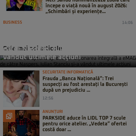
Neti Sandu nominalizează zodia care
începe o viață nouă în august 2026:
„Schimbări și experiențe...
BUSINESS
14:06
Comisia Europeană aprobă
achiziționarea integrală a eMAG de
Cele mai noi articole
către Naspers. Iulian Stanciu și-a
vândut ultimele acțiuni
SECURITATE INFORMATICĂ
Frauda „Banca Națională”: Trei
suspecți au fost arestați la București
după un prejudiciu ...
12:56
ANUNȚURI
PARKSIDE aduce în LIDL TOP 7 scule
pentru orice atelier. „Vedeta” ofertei
costă doar ...