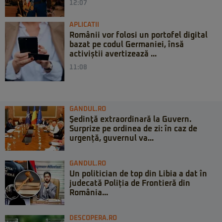
12:07
APLICATII
Românii vor folosi un portofel digital
bazat pe codul Germaniei, însă
activiștii avertizează ...
11:08
GANDUL.RO
Şedinţă extraordinară la Guvern.
Surprize pe ordinea de zi: în caz de
urgență, guvernul va...
GANDUL.RO
Un politician de top din Libia a dat în
judecată Poliția de Frontieră din
România...
DESCOPERA.RO