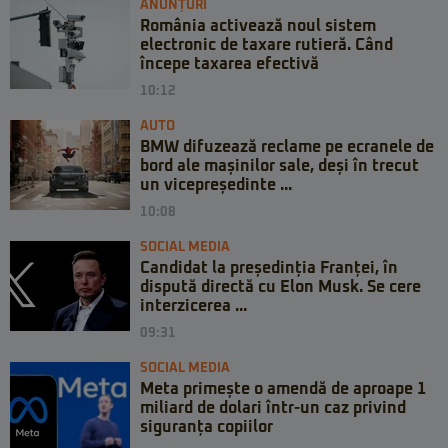
ANUNȚURI
România activează noul sistem
electronic de taxare rutieră. Când
începe taxarea efectivă
10:12
AUTO
BMW difuzează reclame pe ecranele de
bord ale mașinilor sale, deși în trecut
un vicepreședinte ...
10:08
SOCIAL MEDIA
Candidat la președinția Franței, în
dispută directă cu Elon Musk. Se cere
interzicerea ...
09:31
SOCIAL MEDIA
Meta primește o amendă de aproape 1
miliard de dolari într-un caz privind
siguranța copiilor