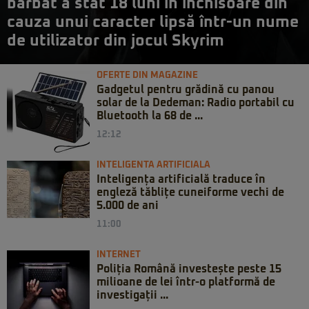
bărbat a stat 18 luni în închisoare din
cauza unui caracter lipsă într-un nume
de utilizator din jocul Skyrim
OFERTE DIN MAGAZINE
Gadgetul pentru grădină cu panou
solar de la Dedeman: Radio portabil cu
Bluetooth la 68 de ...
12:12
INTELIGENTA ARTIFICIALA
Inteligența artificială traduce în
engleză tăblițe cuneiforme vechi de
5.000 de ani
11:00
INTERNET
Poliția Română investește peste 15
milioane de lei într-o platformă de
investigații ...