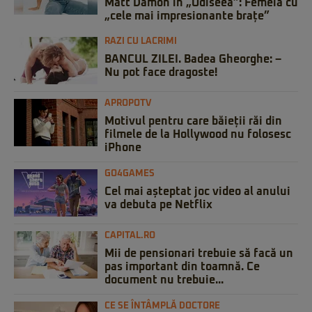
Matt Damon în „Odiseea”: Femeia cu
„cele mai impresionante brațe”
RAZI CU LACRIMI
BANCUL ZILEI. Badea Gheorghe: –
Nu pot face dragoste!
APROPOTV
Motivul pentru care băieții răi din
filmele de la Hollywood nu folosesc
iPhone
GO4GAMES
Cel mai așteptat joc video al anului
va debuta pe Netflix
CAPITAL.RO
Mii de pensionari trebuie să facă un
pas important din toamnă. Ce
document nu trebuie...
CE SE ÎNTÂMPLĂ DOCTORE