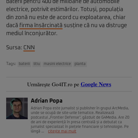
baterii pentru 400 de milioane de automobile
electrice, potrivit estimărilor. Totuși, populația
din zonă nu este de acord cu exploatarea, chiar
dacă
firma însărcinată
susține că nu va distruge
mediul înconjurător.
Sursa:
CNN
Tags:
baterii
litiu
masini electrice
planta
Google News
Urmărește Go4IT.ro pe
Adrian Popa
Adrian Popa este jurnalist și publisher în grupul ArcMedia,
unde se ocupă de site-urile tematice. Realizează
podcastul „Frontier Defense”, găzduit de G4Media. Are 20
de ani de experiență în presa centrală și a debutat ca
jurnalist specializat în piețele financiare și tehnologie. Pe
lângă ...
citește mai mult