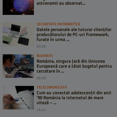
astronomii au observat...
SECURITATE INFORMATICĂ
Datele personale ale tuturor clienților
producătorului de PC-uri Framework,
furate în urma ...
09:09
BUSINESS
România, singura țară din Uniunea
Europeană care a tăiat bugetul pentru
cercetare în ...
08:59
TELECOMUNICAȚII
Cum au conectat adolescenții din anii
’90 România la internetul de mare
viteză – ...
15:14