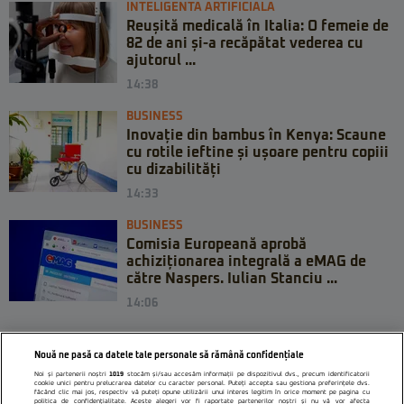
INTELIGENTA ARTIFICIALA
Reușită medicală în Italia: O femeie de
82 de ani și-a recăpătat vederea cu
ajutorul ...
14:38
BUSINESS
Inovație din bambus în Kenya: Scaune
cu rotile ieftine și ușoare pentru copiii
cu dizabilități
14:33
BUSINESS
Comisia Europeană aprobă
achiziționarea integrală a eMAG de
către Naspers. Iulian Stanciu ...
14:06
Nouă ne pasă ca datele tale personale să rămână confidențiale
Noi și partenerii noștri
1019
stocăm și/sau accesăm informații pe dispozitivul dvs., precum identificatorii
cookie unici pentru prelucrarea datelor cu caracter personal. Puteți accepta sau gestiona preferințele dvs.
făcând clic mai jos, respectiv vă puteți opune utilizării unui interes legitim în orice moment pe pagina cu
politica de confidențialitate. Aceste alegeri vor fi raportate partenerilor noștri și nu vă vor afecta