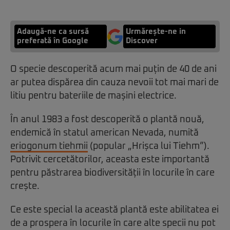
Adaugă-ne ca sursă
Urmărește-ne in
preferată în Google
Discover
O specie descoperită acum mai puțin de 40 de ani
ar putea dispărea din cauza nevoii tot mai mari de
litiu pentru bateriile de mașini electrice.
În anul 1983 a fost descoperită o plantă nouă,
endemică în statul american Nevada, numită
eriogonum tiehmii
(popular „Hrișca lui Tiehm”).
Potrivit cercetătorilor, aceasta este importantă
pentru păstrarea biodiversității în locurile în care
crește.
Ce este special la această plantă este abilitatea ei
de a prospera în locurile în care alte specii nu pot