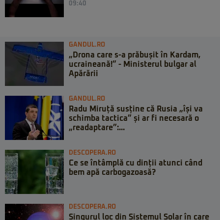
09:40
GANDUL.RO
„Drona care s-a prăbușit în Kardam,
ucraineană!” - Ministerul bulgar al
Apărării
GANDUL.RO
Radu Miruță susține că Rusia „își va
schimba tactica” și ar fi necesară o
„readaptare”:...
DESCOPERA.RO
Ce se întâmplă cu dinții atunci când
bem apă carbogazoasă?
DESCOPERA.RO
Singurul loc din Sistemul Solar în care