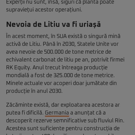
Experții nu sunt, însă, siguri că planta poate
supraviețui acestor operațiuni.
Nevoia de Litiu va fi uriașă
În acest moment, în SUA există o singură mină
activă de Litiu. Până în 2030, Statele Unite vor
avea nevoie de 500.000 de tone metrice de
echivalent carbonat de litiu pe an, potrivit firmei
RK Equity. Anul trecut întreaga producție
mondială a fost de 325.000 de tone metrice.
Minele actuale vor acoperi doar jumătate din
producție în anul 2030.
Zăcăminte există, dar exploatarea acestora ar
putea fi dificilă.
Germania
a anunțat că a
descoperit rezerve semnificative sub fluviul Rin.
Acestea sunt suficiente pentru construcția de