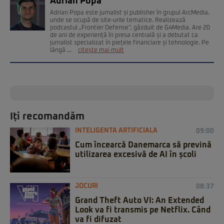
Adrian Popa
Adrian Popa este jurnalist și publisher în grupul ArcMedia,
unde se ocupă de site-urile tematice. Realizează
podcastul „Frontier Defense”, găzduit de G4Media. Are 20
de ani de experiență în presa centrală și a debutat ca
jurnalist specializat în piețele financiare și tehnologie. Pe
lângă ...
citește mai mult
Iți recomandăm
INTELIGENTA ARTIFICIALA
09:00
Cum încearcă Danemarca să prevină
utilizarea excesivă de AI în școli
JOCURI
08:37
Grand Theft Auto VI: An Extended
Look va fi transmis pe Netflix. Când
va fi difuzat