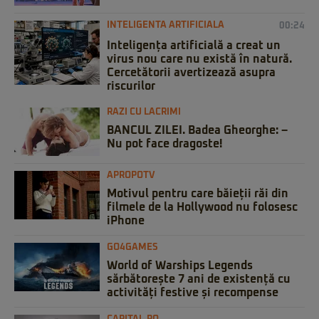
INTELIGENTA ARTIFICIALA
00:24
Inteligența artificială a creat un
virus nou care nu există în natură.
Cercetătorii avertizează asupra
riscurilor
RAZI CU LACRIMI
BANCUL ZILEI. Badea Gheorghe: –
Nu pot face dragoste!
APROPOTV
Motivul pentru care băieții răi din
filmele de la Hollywood nu folosesc
iPhone
GO4GAMES
World of Warships Legends
sărbătorește 7 ani de existență cu
activități festive și recompense