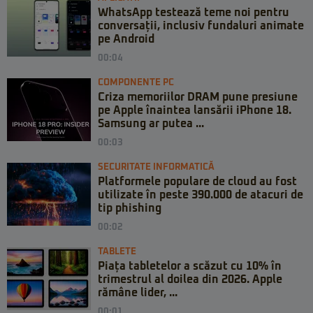
WhatsApp testează teme noi pentru
conversații, inclusiv fundaluri animate
pe Android
00:04
COMPONENTE PC
Criza memoriilor DRAM pune presiune
pe Apple înaintea lansării iPhone 18.
Samsung ar putea ...
00:03
SECURITATE INFORMATICĂ
Platformele populare de cloud au fost
utilizate în peste 390.000 de atacuri de
tip phishing
00:02
TABLETE
Piața tabletelor a scăzut cu 10% în
trimestrul al doilea din 2026. Apple
rămâne lider, ...
00:01