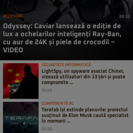
ACCESORII
00:10
Odyssey: Caviar lansează o ediție de
lux a ochelarilor inteligenți Ray-Ban,
cu aur de 24K și piele de crocodil –
VIDEO
SECURITATE INFORMATICĂ
LightSpy, un spyware asociat Chinei,
vizează utilizatori din 13 țări și poate
compromite ...
00:09
COMPONENTE PC
Terafab își extinde planurile: proiectul
susținut de Elon Musk caută specialist
în memorii ...
00:08