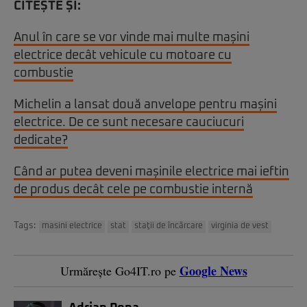
CITEȘTE ȘI:
Anul în care se vor vinde mai multe mașini
electrice decât vehicule cu motoare cu
combustie
Michelin a lansat două anvelope pentru mașini
electrice. De ce sunt necesare cauciucuri
dedicate?
Când ar putea deveni mașinile electrice mai ieftin
de produs decât cele pe combustie internă
Tags:
masini electrice
stat
staţii de încărcare
virginia de vest
Google News
Urmărește Go4IT.ro pe