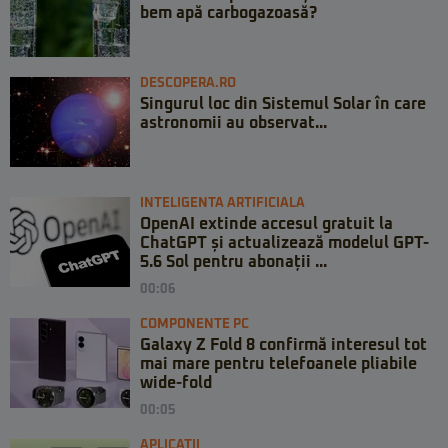
bem apă carbogazoasă?
DESCOPERA.RO
Singurul loc din Sistemul Solar în care
astronomii au observat...
INTELIGENTA ARTIFICIALA
OpenAI extinde accesul gratuit la
ChatGPT și actualizează modelul GPT-
5.6 Sol pentru abonații ...
00:06
COMPONENTE PC
Galaxy Z Fold 8 confirmă interesul tot
mai mare pentru telefoanele pliabile
wide-fold
00:05
APLICATII