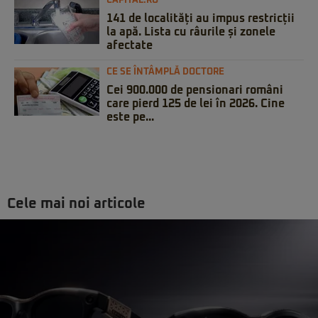
CAPITAL.RO
141 de localități au impus restricții
la apă. Lista cu râurile și zonele
afectate
CE SE ÎNTÂMPLĂ DOCTORE
Cei 900.000 de pensionari români
care pierd 125 de lei în 2026. Cine
este pe...
Cele mai noi articole