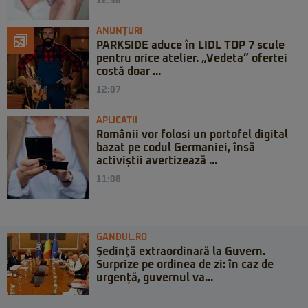
12:56
ANUNȚURI
PARKSIDE aduce în LIDL TOP 7 scule
pentru orice atelier. „Vedeta” ofertei
costă doar ...
12:07
APLICATII
Românii vor folosi un portofel digital
bazat pe codul Germaniei, însă
activiștii avertizează ...
11:08
GANDUL.RO
Şedinţă extraordinară la Guvern.
Surprize pe ordinea de zi: în caz de
urgență, guvernul va...