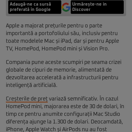
Adaugă-ne ca sursă
Urmărește-ne in
preferată în Google
Discover
Apple a majorat prețurile pentru o parte
importantă a portofoliului său, inclusiv pentru
toate modelele Mac și iPad, dar și pentru Apple
TV, HomePod, HomePod mini și Vision Pro.
Compania pune aceste scumpiri pe seama crizei
globale de cipuri de memorie, alimentată de
dezvoltarea accelerată a infrastructurii pentru
inteligență artificială.
Creșterile de preț
variază semnificativ. În cazul
HomePod mini, majorarea este de 30 de dolari, în
timp ce pentru anumite configurații Mac Studio
diferența ajunge la 1.300 de dolari. Deocamdată,
iPhone, Apple Watch și AirPods nu au fost