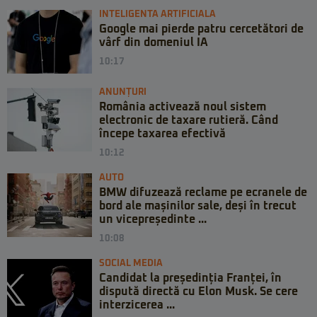
INTELIGENTA ARTIFICIALA
Google mai pierde patru cercetători de
vârf din domeniul IA
10:17
ANUNȚURI
România activează noul sistem
electronic de taxare rutieră. Când
începe taxarea efectivă
10:12
AUTO
BMW difuzează reclame pe ecranele de
bord ale mașinilor sale, deși în trecut
un vicepreședinte ...
10:08
SOCIAL MEDIA
Candidat la președinția Franței, în
dispută directă cu Elon Musk. Se cere
interzicerea ...