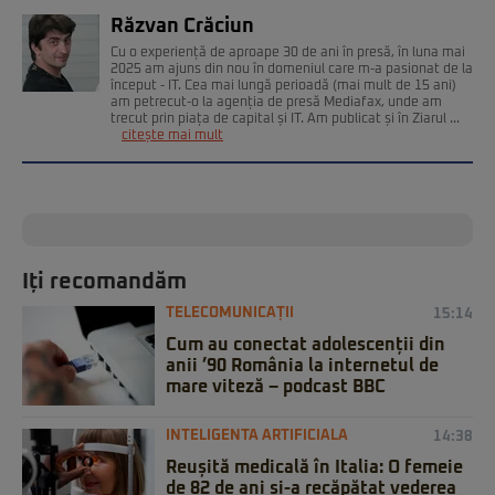
Răzvan Crăciun
Cu o experiență de aproape 30 de ani în presă, în luna mai
2025 am ajuns din nou în domeniul care m-a pasionat de la
început - IT. Cea mai lungă perioadă (mai mult de 15 ani)
am petrecut-o la agenția de presă Mediafax, unde am
trecut prin piața de capital și IT. Am publicat și în Ziarul ...
citește mai mult
Iți recomandăm
TELECOMUNICAȚII
15:14
Cum au conectat adolescenții din
anii ’90 România la internetul de
mare viteză – podcast BBC
INTELIGENTA ARTIFICIALA
14:38
Reușită medicală în Italia: O femeie
de 82 de ani și-a recăpătat vederea