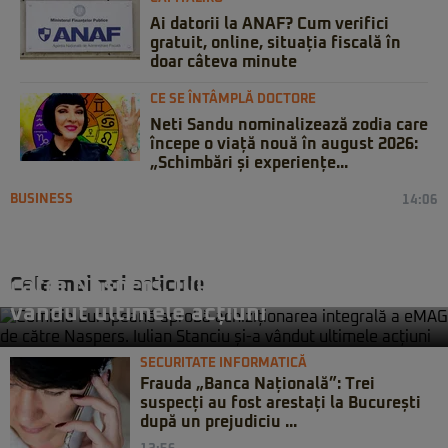
Ai datorii la ANAF? Cum verifici
gratuit, online, situația fiscală în
doar câteva minute
CE SE ÎNTÂMPLĂ DOCTORE
Neti Sandu nominalizează zodia care
începe o viață nouă în august 2026:
„Schimbări și experiențe...
BUSINESS
14:06
Comisia Europeană aprobă
achiziționarea integrală a eMAG de
Cele mai noi articole
către Naspers. Iulian Stanciu și-a
vândut ultimele acțiuni
SECURITATE INFORMATICĂ
Frauda „Banca Națională”: Trei
suspecți au fost arestați la București
după un prejudiciu ...