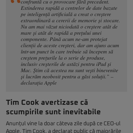
confruntă cu o provocare fără precedent.
Extinderea rapidă a centrelor de date bazate
pe inteligență artificială a creat o creștere
extraordinară a cererii de memorie și stocare.
Nu am mai văzut niciodată o creștere atât de
mare și atât de rapidă a prețului unei
componente. Până acum ne-am protejat
clienții de aceste creșteri, dar am ajuns acum
într-un punct în care trebuie să începem să
creștem prețurile la o serie de produse,
inclusiv creșterile de astăzi pentru iPad și
Mac. Știm că acestea nu sunt vești binevenite
și lucrăm neobosit pentru a găsi soluții.” –
declarația Apple
Tim Cook avertizase că
scumpirile sunt inevitabile
Anunțul vine la doar câteva zile după ce CEO-ul
Apple, Tim Cook, a declarat public că majorările