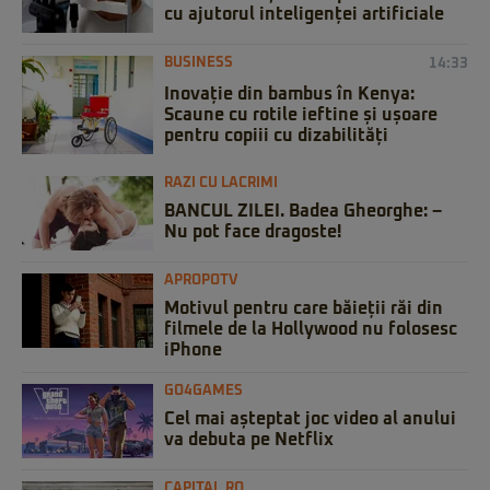
cu ajutorul inteligenței artificiale
BUSINESS
14:33
Inovație din bambus în Kenya:
Scaune cu rotile ieftine și ușoare
pentru copiii cu dizabilități
RAZI CU LACRIMI
BANCUL ZILEI. Badea Gheorghe: –
Nu pot face dragoste!
APROPOTV
Motivul pentru care băieții răi din
filmele de la Hollywood nu folosesc
iPhone
GO4GAMES
Cel mai așteptat joc video al anului
va debuta pe Netflix
CAPITAL.RO