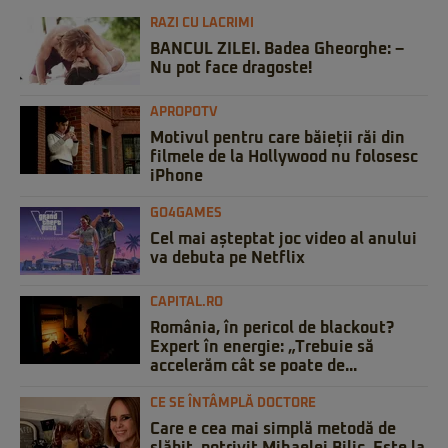
RAZI CU LACRIMI
BANCUL ZILEI. Badea Gheorghe: –
Nu pot face dragoste!
APROPOTV
Motivul pentru care băieții răi din
filmele de la Hollywood nu folosesc
iPhone
GO4GAMES
Cel mai așteptat joc video al anului
va debuta pe Netflix
CAPITAL.RO
România, în pericol de blackout?
Expert în energie: „Trebuie să
accelerăm cât se poate de...
CE SE ÎNTÂMPLĂ DOCTORE
Care e cea mai simplă metodă de
slăbit, potrivit Mihaelei Bilic. Este la