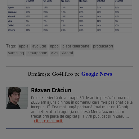
Tags:
apple
evolutie
oppo
piata telefoane
producatori
samsung
smarphone
vivo
xiaomi
Google News
Urmărește Go4IT.ro pe
Răzvan Crăciun
Cu o experiență de aproape 30 de ani în presă, în luna mai
2025 am ajuns din nou în domeniul care m-a pasionat de la
început - IT. Cea mai lungă perioadă (mai mult de 15 ani)
am petrecut-o la agenția de presă Mediafax, unde am
trecut prin piața de capital și IT. Am publicat și în Ziarul ...
citește mai mult