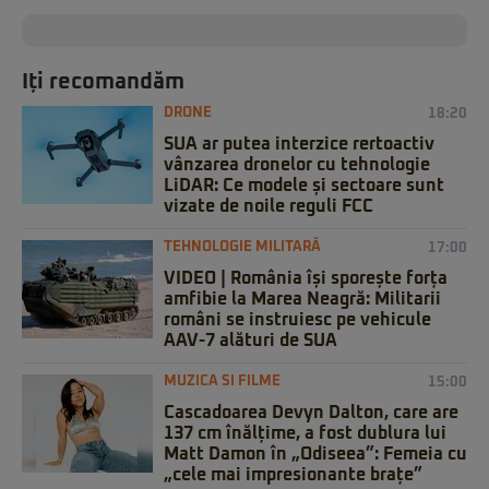
Iți recomandăm
DRONE
18:20
SUA ar putea interzice rertoactiv
vânzarea dronelor cu tehnologie
LiDAR: Ce modele și sectoare sunt
vizate de noile reguli FCC
TEHNOLOGIE MILITARĂ
17:00
VIDEO | România își sporește forța
amfibie la Marea Neagră: Militarii
români se instruiesc pe vehicule
AAV-7 alături de SUA
MUZICA SI FILME
15:00
Cascadoarea Devyn Dalton, care are
137 cm înălțime, a fost dublura lui
Matt Damon în „Odiseea”: Femeia cu
„cele mai impresionante brațe”