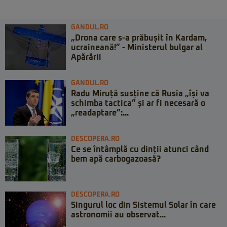
GANDUL.RO
„Drona care s-a prăbușit în Kardam,
ucraineană!” - Ministerul bulgar al
Apărării
GANDUL.RO
Radu Miruță susține că Rusia „își va
schimba tactica” și ar fi necesară o
„readaptare”:...
DESCOPERA.RO
Ce se întâmplă cu dinții atunci când
bem apă carbogazoasă?
DESCOPERA.RO
Singurul loc din Sistemul Solar în care
astronomii au observat...