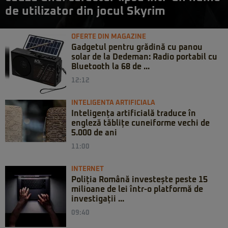
de utilizator din jocul Skyrim
OFERTE DIN MAGAZINE
Gadgetul pentru grădină cu panou
solar de la Dedeman: Radio portabil cu
Bluetooth la 68 de ...
12:12
INTELIGENTA ARTIFICIALA
Inteligența artificială traduce în
engleză tăblițe cuneiforme vechi de
5.000 de ani
11:00
INTERNET
Poliția Română investește peste 15
milioane de lei într-o platformă de
investigații ...
09:40