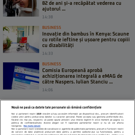
82 de ani și-a recăpătat vederea cu
ajutorul ...
14:38
BUSINESS
Inovație din bambus în Kenya: Scaune
cu rotile ieftine și ușoare pentru copiii
cu dizabilități
14:33
BUSINESS
Comisia Europeană aprobă
achiziționarea integrală a eMAG de
către Naspers. Iulian Stanciu ...
14:06
Nouă ne pasă ca datele tale personale să rămână confidențiale
Noi și partenerii noștri
1019
stocăm și/sau accesăm informații pe dispozitivul dvs., precum identificatorii
cookie unici pentru prelucrarea datelor cu caracter personal. Puteți accepta sau gestiona preferințele dvs.
făcând clic mai jos, respectiv vă puteți opune utilizării unui interes legitim în orice moment pe pagina cu
politica de confidențialitate. Aceste alegeri vor fi raportate partenerilor noștri și nu vă vor afecta
navigarea.
Mai multe detalii
Noi si partenerii nostri (retelele de socializare si agentiile de publicitate partenere, precum si furnizorii nostri
de servicii de date analitice) prelucram date pentru a permite website-ului sa functioneze, pentru a
personaliza continutul si anunturile publicitare afisate in functie de interesele si/sau profilul dvs., pentru a va