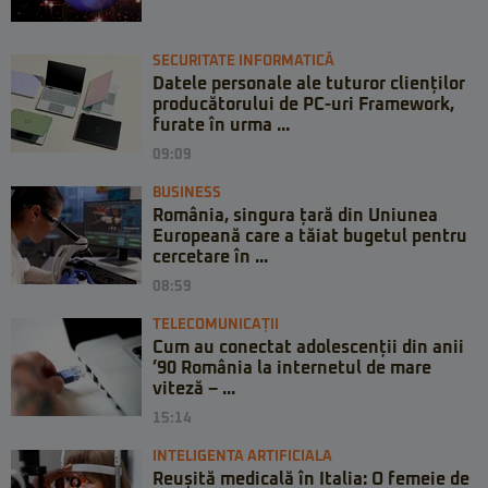
SECURITATE INFORMATICĂ
Datele personale ale tuturor clienților
producătorului de PC-uri Framework,
furate în urma ...
09:09
BUSINESS
România, singura țară din Uniunea
Europeană care a tăiat bugetul pentru
cercetare în ...
08:59
TELECOMUNICAȚII
Cum au conectat adolescenții din anii
’90 România la internetul de mare
viteză – ...
15:14
INTELIGENTA ARTIFICIALA
Reușită medicală în Italia: O femeie de