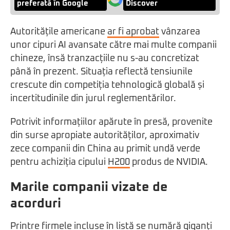
preferată în Google
Discover
Autoritățile americane
ar fi aprobat
vânzarea
unor cipuri AI avansate către mai multe companii
chineze, însă tranzacțiile nu s-au concretizat
până în prezent. Situația reflectă tensiunile
crescute din competiția tehnologică globală și
incertitudinile din jurul reglementărilor.
Potrivit informațiilor apărute în presă, provenite
din surse apropiate autorităților, aproximativ
zece companii din China au primit undă verde
pentru achiziția cipului
H200
produs de NVIDIA.
Marile companii vizate de
acorduri
Printre firmele incluse în listă se numără giganți