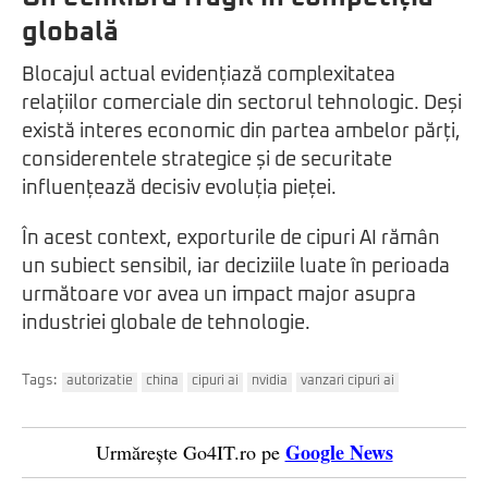
globală
Blocajul actual evidențiază complexitatea
relațiilor comerciale din sectorul tehnologic. Deși
există interes economic din partea ambelor părți,
considerentele strategice și de securitate
influențează decisiv evoluția pieței.
În acest context, exporturile de cipuri AI rămân
un subiect sensibil, iar deciziile luate în perioada
următoare vor avea un impact major asupra
industriei globale de tehnologie.
Tags:
autorizatie
china
cipuri ai
nvidia
vanzari cipuri ai
Google News
Urmărește Go4IT.ro pe