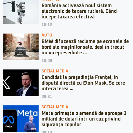
România activează noul sistem
electronic de taxare rutieră. Când
începe taxarea efectivă
10:12
AUTO
BMW difuzează reclame pe ecranele de
bord ale mașinilor sale, deși în trecut
un vicepreședinte ...
10:08
SOCIAL MEDIA
Candidat la președinția Franței, în
dispută directă cu Elon Musk. Se cere
interzicerea ...
09:31
SOCIAL MEDIA
Meta primește o amendă de aproape 1
miliard de dolari într-un caz privind
siguranța copiilor
09:13