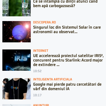
Ce se întâmplă cu dinții atunci când
bem apă carbogazoasă?
DESCOPERA.RO
Singurul loc din Sistemul Solar în care
astronomii au observat...
INTERNET
UE accelerează proiectul satelitar IRIS²,
concurent pentru Starlink: Acord major
de extindere ...
10:52
INTELIGENTA ARTIFICIALA
Google mai pierde patru cercetători de
vârf din domeniul IA
10:17
ANUNȚURI