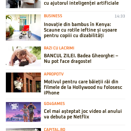
cu ajutorul inteligenței artificiale
BUSINESS
14:33
Inovație din bambus în Kenya:
Scaune cu rotile ieftine și ușoare
pentru copiii cu dizabilități
RAZI CU LACRIMI
BANCUL ZILEI. Badea Gheorghe: –
Nu pot face dragoste!
APROPOTV
Motivul pentru care băieții răi din
filmele de la Hollywood nu folosesc
iPhone
GO4GAMES
Cel mai așteptat joc video al anului
va debuta pe Netflix
CAPITAL.RO