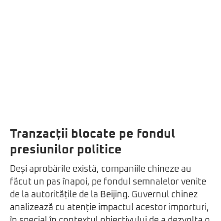
Tranzacții blocate pe fondul
presiunilor politice
Deși aprobările există, companiile chineze au
făcut un pas înapoi, pe fondul semnalelor venite
de la autoritățile de la Beijing. Guvernul chinez
analizează cu atenție impactul acestor importuri,
în special în contextul obiectivului de a dezvolta o