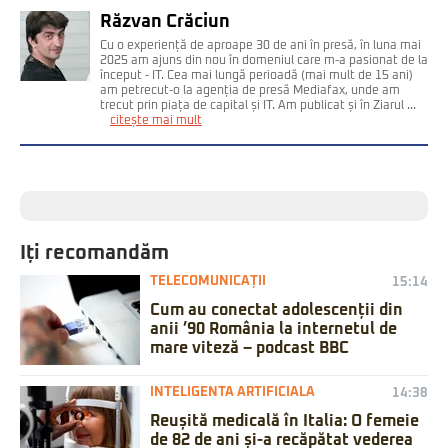
Răzvan Crăciun
Cu o experiență de aproape 30 de ani în presă, în luna mai
2025 am ajuns din nou în domeniul care m-a pasionat de la
început - IT. Cea mai lungă perioadă (mai mult de 15 ani)
am petrecut-o la agenția de presă Mediafax, unde am
trecut prin piața de capital și IT. Am publicat și în Ziarul ...
citește mai mult
Iți recomandăm
TELECOMUNICAȚII
15:14
Cum au conectat adolescenții din
anii ’90 România la internetul de
mare viteză – podcast BBC
INTELIGENTA ARTIFICIALA
14:38
Reușită medicală în Italia: O femeie
de 82 de ani și-a recăpătat vederea