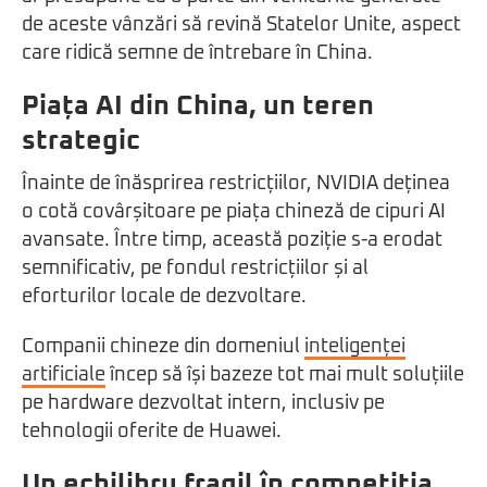
de aceste vânzări să revină Statelor Unite, aspect
care ridică semne de întrebare în China.
Piața AI din China, un teren
strategic
Înainte de înăsprirea restricțiilor, NVIDIA deținea
o cotă covârșitoare pe piața chineză de cipuri AI
avansate. Între timp, această poziție s-a erodat
semnificativ, pe fondul restricțiilor și al
eforturilor locale de dezvoltare.
Companii chineze din domeniul
inteligenței
artificiale
încep să își bazeze tot mai mult soluțiile
pe hardware dezvoltat intern, inclusiv pe
tehnologii oferite de Huawei.
Un echilibru fragil în competiția