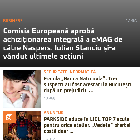
BUSINESS
14:06
Comisia Europeană aprobă
achiziționarea integrală a eMAG de
către Naspers. Iulian Stanciu și-a
vândut ultimele acțiuni
SECURITATE INFORMATICĂ
Frauda „Banca Națională”: Trei
suspecți au fost arestați la București
după un prejudiciu ...
12:56
ANUNȚURI
PARKSIDE aduce în LIDL TOP 7 scule
pentru orice atelier. „Vedeta” ofertei
costă doar ...
12:07