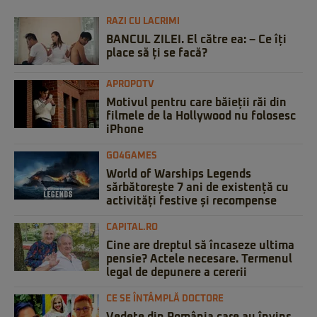
RAZI CU LACRIMI
BANCUL ZILEI. El către ea: – Ce îți
place să ți se facă?
APROPOTV
Motivul pentru care băieții răi din
filmele de la Hollywood nu folosesc
iPhone
GO4GAMES
World of Warships Legends
sărbătorește 7 ani de existență cu
activități festive și recompense
CAPITAL.RO
Cine are dreptul să încaseze ultima
pensie? Actele necesare. Termenul
legal de depunere a cererii
CE SE ÎNTÂMPLĂ DOCTORE