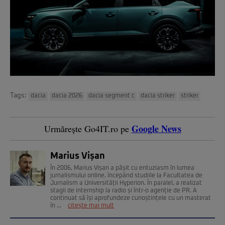
Tags:
dacia
dacia 2026
dacia segment c
dacia striker
striker
Google News
Urmărește Go4IT.ro pe
Marius Vișan
În 2006, Marius Vișan a pășit cu entuziasm în lumea
jurnalismului online, începând studiile la Facultatea de
Jurnalism a Universității Hyperion. În paralel, a realizat
stagii de internship la radio și într-o agenție de PR. A
continuat să își aprofundeze cunoștințele cu un masterat
în ...
citește mai mult