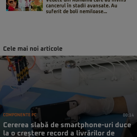
Vedete din România care au învins
cancerul în stadii avansate. Au
suferit de boli nemiloase...
Cele mai noi articole
COMPONENTE PC
00:14
Cererea slabă de smartphone-uri duce
la o creștere record a livrărilor de