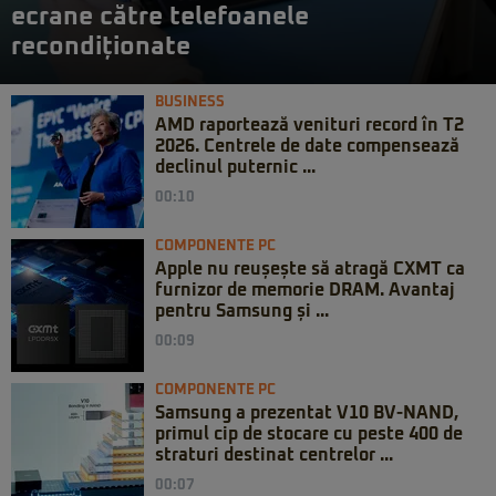
ecrane către telefoanele
recondiționate
BUSINESS
AMD raportează venituri record în T2
2026. Centrele de date compensează
declinul puternic ...
00:10
COMPONENTE PC
Apple nu reușește să atragă CXMT ca
furnizor de memorie DRAM. Avantaj
pentru Samsung și ...
00:09
COMPONENTE PC
Samsung a prezentat V10 BV-NAND,
primul cip de stocare cu peste 400 de
straturi destinat centrelor ...
00:07