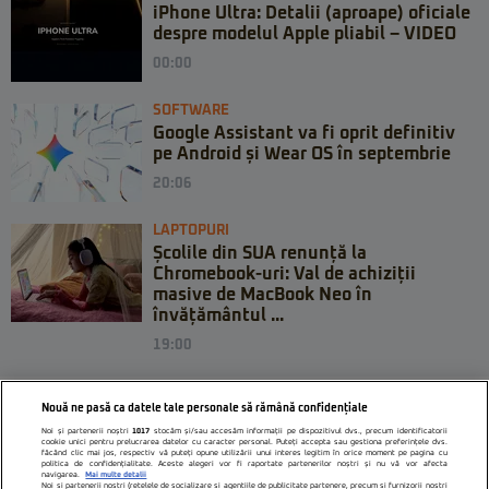
iPhone Ultra: Detalii (aproape) oficiale
despre modelul Apple pliabil – VIDEO
00:00
SOFTWARE
Google Assistant va fi oprit definitiv
pe Android și Wear OS în septembrie
20:06
LAPTOPURI
Școlile din SUA renunță la
Chromebook-uri: Val de achiziții
masive de MacBook Neo în
învățământul ...
19:00
Nouă ne pasă ca datele tale personale să rămână confidențiale
Noi și partenerii noștri
1017
stocăm și/sau accesăm informații pe dispozitivul dvs., precum identificatorii
cookie unici pentru prelucrarea datelor cu caracter personal. Puteți accepta sau gestiona preferințele dvs.
făcând clic mai jos, respectiv vă puteți opune utilizării unui interes legitim în orice moment pe pagina cu
politica de confidențialitate. Aceste alegeri vor fi raportate partenerilor noștri și nu vă vor afecta
navigarea.
Mai multe detalii
Noi si partenerii nostri (retelele de socializare si agentiile de publicitate partenere, precum si furnizorii nostri