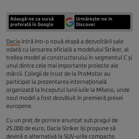
Adaugă-ne ca sursă
Urmărește-ne in
preferată în Google
Discover
Dacia
intră într-o nouă etapă a dezvoltării sale
odată cu lansarea oficială a modelului Striker, al
treilea model al constructorului în segmentul C și
unul dintre cele mai importante proiecte ale
mărcii. Colegii de trust de la ProMotor au
participat la prezentarea internațională
organizată la începutul lunii iulie la Milano, unde
noul model a fost dezvăluit în premieră presei
europene.
Cu un preț de pornire anunțat sub pragul de
25.000 de euro, Dacia Striker își propune să
devină o alternativă la SUV-urile compacte,