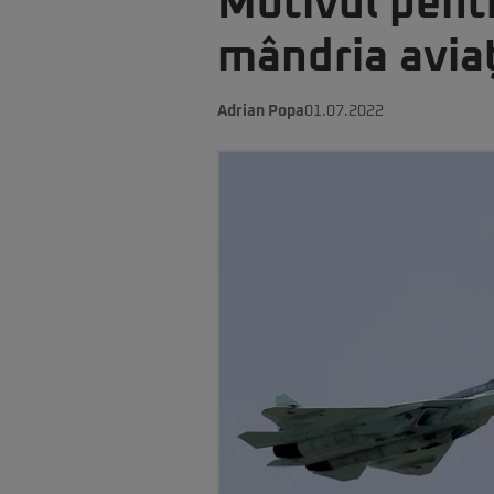
Motivul pentr
mândria aviaț
Adrian Popa
01.07.2022