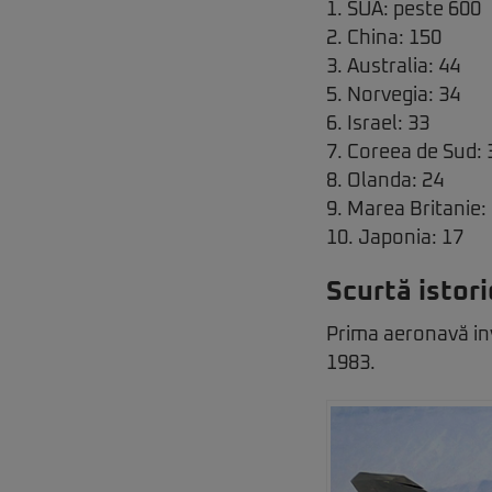
1. SUA: peste 600
2. China: 150
3. Australia: 44
5. Norvegia: 34
6. Israel: 33
7. Coreea de Sud: 
8. Olanda: 24
9. Marea Britanie:
10. Japonia: 17
Scurtă istori
Prima aeronavă invi
1983.