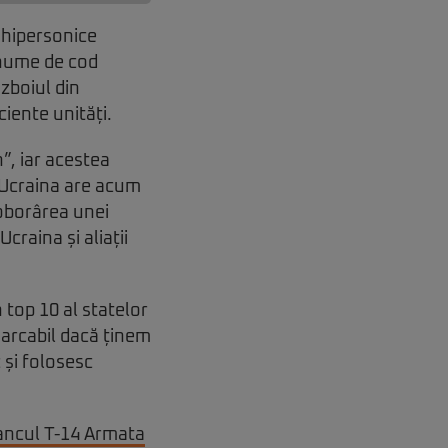
 hipersonice
(nume de cod
ăzboiul din
ciente unități.
”, iar acestea
 Ucraina are acum
Doborârea unei
craina și aliații
 top 10 al statelor
marcabil dacă ținem
 și folosesc
tancul T-14 Armata