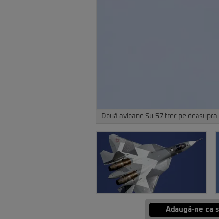
Două avioane Su-57 trec pe deasupra un
Adaugă-ne ca s