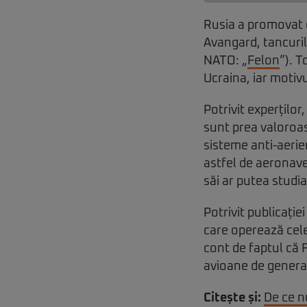
Rusia a promovat 
Avangard, tancuri
NATO: „
Felon
”). T
Ucraina, iar motiv
Potrivit experților
sunt prea valoroas
sisteme anti-aerie
astfel de aeronave 
săi ar putea studi
Potrivit publicație
care operează cele
cont de faptul că 
avioane de generaț
Citește și:
De ce n