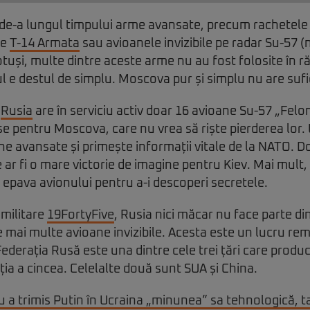
de-a lungul timpului arme avansate, precum rachetele
le
T-14 Armata
sau avioanele invizibile pe radar Su-57 
otuși, multe dintre aceste arme nu au fost folosite în r
ul e destul de simplu. Moscova pur și simplu nu are sufi
,
Rusia
are în serviciu activ doar 16 avioane Su-57 „Felon
e pentru Moscova, care nu vrea să riște pierderea lor.
ne avansate și primește informații vitale de la NATO. 
ar fi o mare victorie de imagine pentru Kiev. Mai mult, U
a epava avionului pentru a-i descoperi secretele.
i militare
19FortyFive
, Rusia nici măcar nu face parte din
 mai multe avioane invizibile. Acesta este un lucru re
Federația Rusă este una dintre cele trei țări care produc
ia a cincea. Celelalte două sunt SUA și China.
u a trimis Putin în Ucraina „minunea” sa tehnologică, 