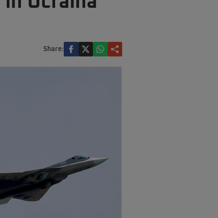
 în Ucraina
Share: