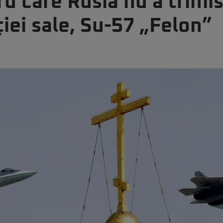
u care Rusia nu a trimis
iei sale, Su-57 „Felon”