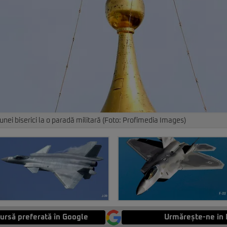
ei biserici la o paradă militară (Foto: Profimedia Images)
ursă preferată în Google
Urmărește-ne in 