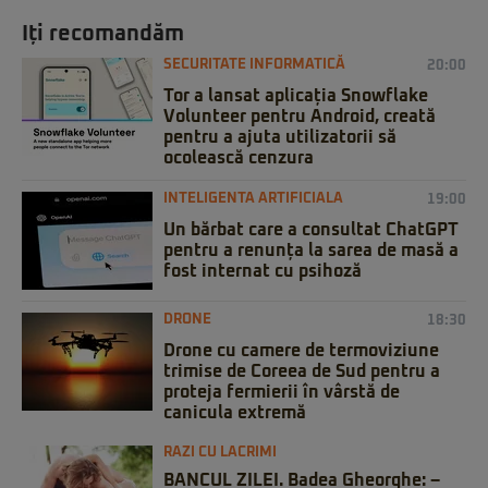
Iți recomandăm
SECURITATE INFORMATICĂ
20:00
Tor a lansat aplicația Snowflake
Volunteer pentru Android, creată
pentru a ajuta utilizatorii să
ocolească cenzura
INTELIGENTA ARTIFICIALA
19:00
Un bărbat care a consultat ChatGPT
pentru a renunța la sarea de masă a
fost internat cu psihoză
DRONE
18:30
Drone cu camere de termoviziune
trimise de Coreea de Sud pentru a
proteja fermierii în vârstă de
canicula extremă
RAZI CU LACRIMI
BANCUL ZILEI. Badea Gheorghe: –