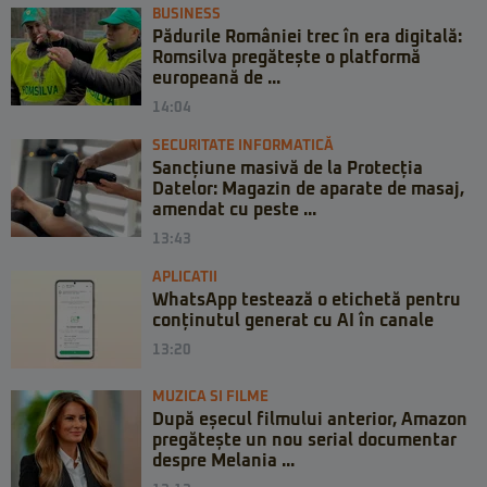
BUSINESS
Pădurile României trec în era digitală:
Romsilva pregătește o platformă
europeană de ...
14:04
SECURITATE INFORMATICĂ
Sancțiune masivă de la Protecția
Datelor: Magazin de aparate de masaj,
amendat cu peste ...
13:43
APLICATII
WhatsApp testează o etichetă pentru
conținutul generat cu AI în canale
13:20
MUZICA SI FILME
După eșecul filmului anterior, Amazon
pregătește un nou serial documentar
despre Melania ...