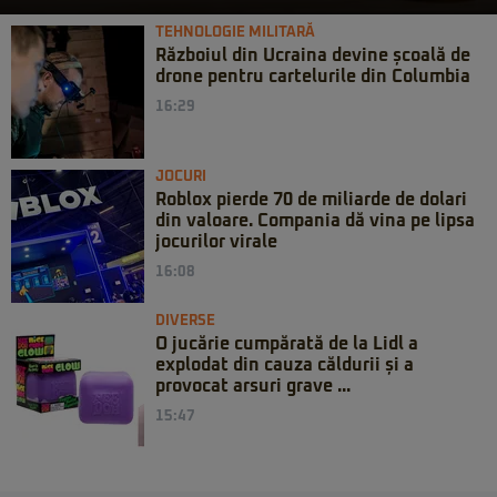
TEHNOLOGIE MILITARĂ
Războiul din Ucraina devine școală de
drone pentru cartelurile din Columbia
16:29
JOCURI
Roblox pierde 70 de miliarde de dolari
din valoare. Compania dă vina pe lipsa
jocurilor virale
16:08
DIVERSE
O jucărie cumpărată de la Lidl a
explodat din cauza căldurii și a
provocat arsuri grave ...
15:47