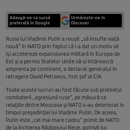
Adaugă-ne ca sursă
Urmărește-ne in
preferată în Google
Discover
Rusia lui Vladimir Putin a reuşit „să insufle viaţă
nouă” în NATO prin faptul că i-a dat un motiv să
îşi accelereze expansiunea militară în Europa de
Est şi a permis Statelor Unite să-şi întărească
amprenta pe continent, a declarat generalul în
retragere David Petraeus, fost şef al CIA.
Toate aceste lucruri au fost făcute sub pretextul
combaterii „agresiunii ruse”, pe măsură ce
relaţiile dintre Moscova şi NATO s-au deteriorat în
timpul preşedinţiei lui Vladimir Putin. De aceea,
Putin este „cel mai mare cadou” primit de NATO
de la închierea Războiului Rece, potrivit lui