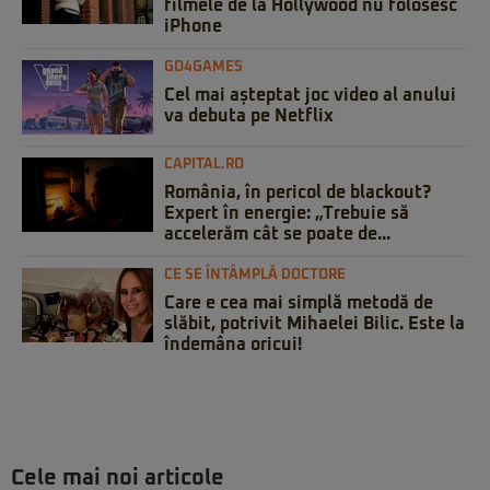
filmele de la Hollywood nu folosesc
iPhone
GO4GAMES
Cel mai așteptat joc video al anului
va debuta pe Netflix
CAPITAL.RO
România, în pericol de blackout?
Expert în energie: „Trebuie să
accelerăm cât se poate de...
CE SE ÎNTÂMPLĂ DOCTORE
Care e cea mai simplă metodă de
slăbit, potrivit Mihaelei Bilic. Este la
îndemâna oricui!
Cele mai noi articole