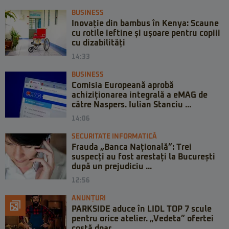
BUSINESS
Inovație din bambus în Kenya: Scaune
cu rotile ieftine și ușoare pentru copiii
cu dizabilități
14:33
BUSINESS
Comisia Europeană aprobă
achiziționarea integrală a eMAG de
către Naspers. Iulian Stanciu ...
14:06
SECURITATE INFORMATICĂ
Frauda „Banca Națională”: Trei
suspecți au fost arestați la București
după un prejudiciu ...
12:56
ANUNȚURI
PARKSIDE aduce în LIDL TOP 7 scule
pentru orice atelier. „Vedeta” ofertei
costă doar ...