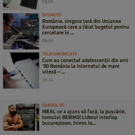
09:09
BUSINESS
România, singura țară din Uniunea
Europeană care a tăiat bugetul pentru
cercetare în ...
08:59
TELECOMUNICAȚII
Cum au conectat adolescenții din anii
’90 România la internetul de mare
viteză – ...
15:14
GANDUL.RO
IREAL ce a ajuns să facă, la pușcărie,
temutul BEBINO! Liderul interlop
bucureștean, trimis la...