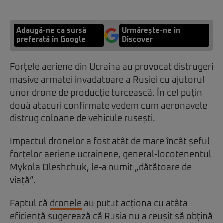
Adaugă-ne ca sursă
Urmărește-ne in
preferată în Google
Discover
Forțele aeriene din Ucraina au provocat distrugeri
masive armatei invadatoare a Rusiei cu ajutorul
unor drone de producție turcească. În cel puțin
două atacuri confirmate vedem cum aeronavele
distrug coloane de vehicule rusești.
Impactul dronelor a fost atât de mare încât șeful
forțelor aeriene ucrainene, general-locotenentul
Mykola Oleshchuk, le-a numit „dătătoare de
viață”.
Faptul că
dronele
au putut acționa cu atâta
eficiență sugerează că Rusia nu a reușit să obțină