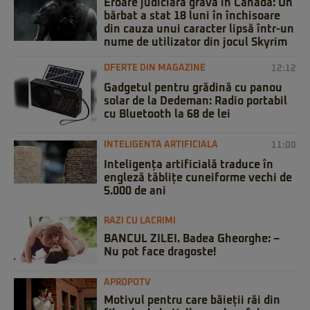
Eroare judiciară gravă în Canada: Un
bărbat a stat 18 luni în închisoare
din cauza unui caracter lipsă într-un
nume de utilizator din jocul Skyrim
OFERTE DIN MAGAZINE
12:12
Gadgetul pentru grădină cu panou
solar de la Dedeman: Radio portabil
cu Bluetooth la 68 de lei
INTELIGENTA ARTIFICIALA
11:00
Inteligența artificială traduce în
engleză tăblițe cuneiforme vechi de
5.000 de ani
RAZI CU LACRIMI
BANCUL ZILEI. Badea Gheorghe: –
Nu pot face dragoste!
APROPOTV
Motivul pentru care băieții răi din