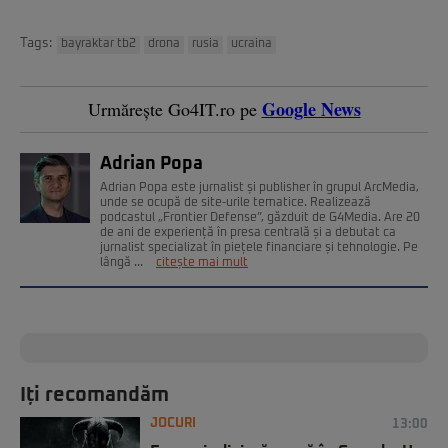
Tags:
bayraktar tb2
drona
rusia
ucraina
Google News
Urmărește Go4IT.ro pe
Adrian Popa
Adrian Popa este jurnalist și publisher în grupul ArcMedia,
unde se ocupă de site-urile tematice. Realizează
podcastul „Frontier Defense”, găzduit de G4Media. Are 20
de ani de experiență în presa centrală și a debutat ca
jurnalist specializat în piețele financiare și tehnologie. Pe
lângă ...
citește mai mult
Iți recomandăm
JOCURI
13:00