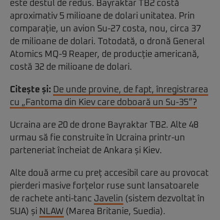
este destul de redus. Bayraktar TB2 costă
aproximativ 5 milioane de dolari unitatea. Prin
comparație, un avion Su-27 costa, nou, circa 37
de milioane de dolari. Totodată, o dronă General
Atomics MQ-9 Reaper, de producție americană,
costă 32 de milioane de dolari.
Citește și:
De unde provine, de fapt, înregistrarea
cu „Fantoma din Kiev care doboară un Su-35”?
Ucraina are 20 de drone Bayraktar TB2. Alte 48
urmau să fie construite în Ucraina printr-un
parteneriat încheiat de Ankara și Kiev.
Alte două arme cu preț accesibil care au provocat
pierderi masive forțelor ruse sunt lansatoarele
de rachete anti-tanc
Javelin
(sistem dezvoltat în
SUA) și
NLAW
(Marea Britanie, Suedia).